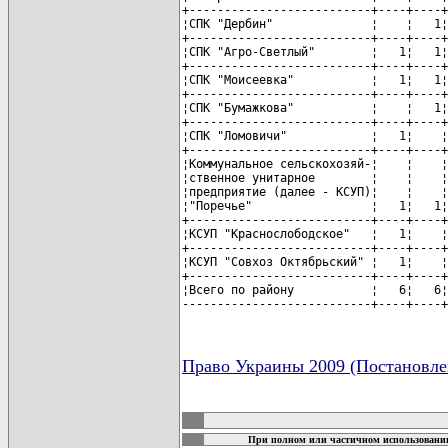
+--------------------------+----+----+
¦СПК "Дербин"              ¦    ¦   1¦
+--------------------------+----+----+
¦СПК "Агро-Светлый"        ¦   1¦   1¦
+--------------------------+----+----+
¦СПК "Моисеевка"           ¦   1¦   1¦
+--------------------------+----+----+
¦СПК "Бумажкова"           ¦    ¦   1¦
+--------------------------+----+----+
¦СПК "Ломовичи"            ¦   1¦    ¦
+--------------------------+----+----+
¦Коммунальное сельскохозяй-¦    ¦    ¦
¦ственное унитарное        ¦    ¦    ¦
¦предприятие (далее - КСУП)¦    ¦    ¦
¦"Поречье"                 ¦   1¦   1¦
+--------------------------+----+----+
¦КСУП "Краснослободское"   ¦   1¦    ¦
+--------------------------+----+----+
¦КСУП "Совхоз Октябрьский" ¦   1¦    ¦
+--------------------------+----+----+
¦Всего по району           ¦   6¦   6¦
---------------------------+----+----+
Право Украины 2009 (Постановле
карта новых документов
При полном или частичном использовании