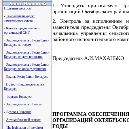
1. Утвердить прилагаемую Про
Полезные ресурсы
организаций Октябрьского района 
-
Таможенный кодекс
2. Контроль за исполнением н
таможенного союза
заместителя председателя Октябр
-
Каталог предприятий и
начальника управления сельског
организаций СНГ
районного исполнительного коми
-
Законодательство Республики
Беларусь по темам
-
Законодательство Республики
Беларусь по дате принятия
Председатель А.И.МАХАНЬКО
-
Законодательство Республики
Беларусь по органу принятия
-
Законы Республики Беларусь
                                      
-
Новости законодательства
                                      
Беларуси
                                      
                                      
-
Тюрьмы Беларуси
                                      
-
Законодательство России
-
Деловая Украина
ПРОГРАММА ОБЕСПЕЧЕНИЯ
ОРГАНИЗАЦИЙ ОКТЯБРЬСКОГ
-
Автомобильный портал
ГОДЫ
-
The legislation of the Great