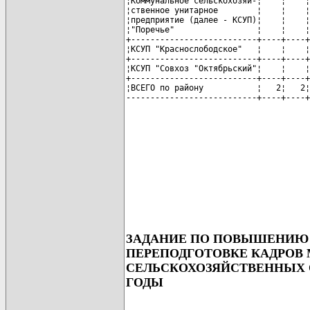
¦Коммунальное сельскохозяй-¦    ¦    ¦
¦ственное унитарное        ¦    ¦    ¦
¦предприятие (далее - КСУП)¦    ¦    ¦
¦"Поречье"                 ¦    ¦    ¦
+--------------------------+----+----+
¦КСУП "Краснослободское"   ¦    ¦    ¦
+--------------------------+----+----+
¦КСУП "Совхоз "Октябрьский"¦    ¦    ¦
+--------------------------+----+----+
¦ВСЕГО по району           ¦   2¦   2¦
---------------------------+----+----+
ЗАДАНИЕ ПО ПОВЫШЕНИЮ
ПЕРЕПОДГОТОВКЕ КАДРОВ
СЕЛЬСКОХОЗЯЙСТВЕННЫХ ОР
ГОДЫ