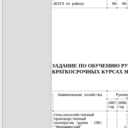
¦ВСЕГО по району           ¦  90¦  90¦
---------------------------+----+----+
ЗАДАНИЕ ПО ОБУЧЕНИЮ Р
КРАТКОСРОЧНЫХ КУРСАХ НА 
---------------------------+----------
¦  Наименование хозяйства  ¦    Руково
¦                          +----+----T
¦                          ¦2007¦2008¦
¦                          ¦год ¦год ¦
+--------------------------+----+----+
¦Сельскохозяйственный      ¦    ¦    ¦
¦производственный          ¦    ¦    ¦
¦кооператив (далее - СПК)  ¦    ¦    ¦
¦"Некрашинский"            ¦    ¦   1¦