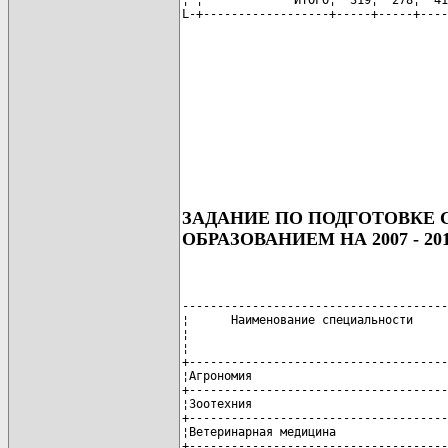
L-+------------------+-----+-----+----
ЗАДАНИЕ ПО ПОДГОТОВКЕ
ОБРАЗОВАНИЕМ НА 2007 - 20
--------------------------------------
¦      Наименование специальности     
¦                                     
¦                                     
+-------------------------------------
¦Агрономия                            
+-------------------------------------
¦Зоотехния                            
+-------------------------------------
¦Ветеринарная медицина                
+-------------------------------------