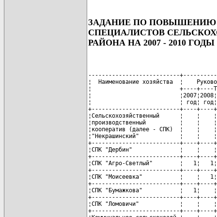
ЗАДАНИЕ ПО ПОВЫШЕНИЮ 
СПЕЦИАЛИСТОВ СЕЛЬСКОХ
РАЙОНА НА 2007 - 2010 ГОДЫ
---------------------------+----------
¦  Наименование хозяйства  ¦    Руково
¦                          +----+----T
¦                          ¦2007¦2008¦
¦                          ¦ год¦ год¦
+--------------------------+----+----+
¦Сельскохозяйственный      ¦    ¦    ¦
¦производственный          ¦    ¦    ¦
¦кооператив (далее - СПК)  ¦    ¦    ¦
¦"Некрашинский"            ¦    ¦    ¦
+--------------------------+----+----+
¦СПК "Дербин"              ¦    ¦    ¦
+--------------------------+----+----+
¦СПК "Агро-Светлый"        ¦   1¦   1¦
+--------------------------+----+----+
¦СПК "Моисеевка"           ¦    ¦   1¦
+--------------------------+----+----+
¦СПК "Бумажкова"           ¦   1¦    ¦
+--------------------------+----+----+
¦СПК "Ломовичи"            ¦    ¦    ¦
+--------------------------+----+----+