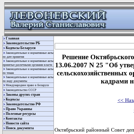
Главная
Законодательство РБ
Кодексы Беларуси
Законодательные и нормативные акты
Решение Октябрьского 
по дате принятия
Законодательные и нормативные акты
13.06.2007 N 25 "Об ут
принятые различными органами власти
Законодательные и нормативные акты
сельскохозяйственных о
по темам
Законодательные и нормативные акты
кадрами н
по виду документы
Международное право в Беларуси
Законодательство СССР
Законы других стран
<< Наз
Кодексы
Законодательство РФ
Право Украины
Полезные ресурсы
Контакты
Новости сайта
Поиск документа
Октябрьский районный Совет де