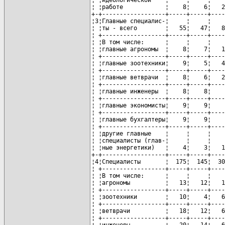
¦ ¦работе            ¦    8¦    6¦   2
+-+------------------+-----+-----+----
¦3¦Главные специалис-¦     ¦     ¦    
¦ ¦ты - всего        ¦   55¦   47¦   8
¦ +------------------+-----+-----+----
¦ ¦В том числе:      ¦     ¦     ¦    
¦ ¦главные агрономы  ¦    8¦    7¦   1
¦ +------------------+-----+-----+----
¦ ¦главные зоотехники¦    9¦    5¦   4
¦ +------------------+-----+-----+----
¦ ¦главные ветврачи  ¦    8¦    6¦   2
¦ +------------------+-----+-----+----
¦ ¦главные инженеры  ¦    8¦    8¦    
¦ +------------------+-----+-----+----
¦ ¦главные экономисты¦    9¦    9¦    
¦ +------------------+-----+-----+----
¦ ¦главные бухгалтеры¦    9¦    9¦    
¦ +------------------+-----+-----+----
¦ ¦другие главные    ¦     ¦     ¦    
¦ ¦специалисты (глав-¦     ¦     ¦    
¦ ¦ные энергетики)   ¦    4¦    3¦   1
+-+------------------+-----+-----+----
¦4¦Специалисты       ¦  175¦  145¦  30
¦ +------------------+-----+-----+----
¦ ¦В том числе:      ¦     ¦     ¦    
¦ ¦агрономы          ¦   13¦   12¦   1
¦ +------------------+-----+-----+----
¦ ¦зоотехники        ¦   10¦    4¦   6
¦ +------------------+-----+-----+----
¦ ¦ветврачи          ¦   18¦   12¦   6
¦ +------------------+-----+-----+----
¦ ¦инженеры          ¦   20¦   14¦   6