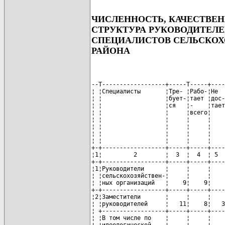
ЧИСЛЕННОСТЬ, КАЧЕСТВЕН
СТРУКТУРА РУКОВОДИТЕЛЕ
СПЕЦИАЛИСТОВ СЕЛЬСКОХ
РАЙОНА
--T------------------+-----T-----+----
¦ ¦Специалисты       ¦Тре- ¦Рабо-¦Не  
¦ ¦                  ¦бует-¦тает ¦дос-
¦ ¦                  ¦cя   ¦-    ¦тает
¦ ¦                  ¦     ¦всего¦    
¦ ¦                  ¦     ¦     ¦    
¦ ¦                  ¦     ¦     ¦    
¦ ¦                  ¦     ¦     ¦    
¦ ¦                  ¦     ¦     ¦    
+-+------------------+-----+-----+----
¦1¦         2        ¦  3  ¦  4  ¦ 5  
+-+------------------+-----+-----+----
¦1¦Руководители      ¦     ¦     ¦    
¦ ¦сельскохозяйствен-¦     ¦     ¦    
¦ ¦ных организаций   ¦    9¦    9¦    
+-+------------------+-----+-----+----
¦2¦Заместители       ¦     ¦     ¦    
¦ ¦руководителей     ¦   11¦    8¦   3
¦ +------------------+-----+-----+----
¦ ¦В том числе по    ¦     ¦     ¦    
¦ ¦идеологической    ¦     ¦     ¦    