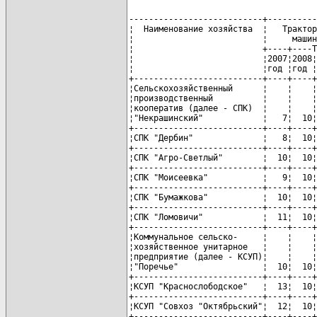
---------------------------+----------
¦  Наименование хозяйства  ¦   Трактор
¦                          ¦     машин
¦                          +----+----T
¦                          ¦2007¦2008¦
¦                          ¦год ¦год ¦
+--------------------------+----+----+
¦Сельскохозяйственный      ¦    ¦    ¦
¦производственный          ¦    ¦    ¦
¦кооператив (далее - СПК)  ¦    ¦    ¦
¦"Некрашинский"            ¦   7¦  10¦
+--------------------------+----+----+
¦СПК "Дербин"              ¦   8¦  10¦
+--------------------------+----+----+
¦СПК "Агро-Светлый"        ¦  10¦  10¦
+--------------------------+----+----+
¦СПК "Моисеевка"           ¦   9¦  10¦
+--------------------------+----+----+
¦СПК "Бумажкова"           ¦  10¦  10¦
+--------------------------+----+----+
¦СПК "Ломовичи"            ¦  11¦  10¦
+--------------------------+----+----+
¦Коммунальное сельско-     ¦    ¦    ¦
¦хозяйственное унитарное   ¦    ¦    ¦
¦предприятие (далее - КСУП)¦    ¦    ¦
¦"Поречье"                 ¦  10¦  10¦
+--------------------------+----+----+
¦КСУП "Краснослободское"   ¦  13¦  10¦
+--------------------------+----+----+
¦КСУП "Совхоз "Октябрьский"¦  12¦  10¦
+--------------------------+----+----+