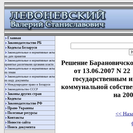
Главная
Законодательство РБ
Кодексы Беларуси
Законодательные и нормативные акты
по дате принятия
Законодательные и нормативные акты
Решение Барановичско
принятые различными органами власти
Законодательные и нормативные акты
от 13.06.2007 N 2
по темам
Законодательные и нормативные акты
государственным 
по виду документы
Международное право в Беларуси
коммунальной собстве
Законодательство СССР
на 200
Законы других стран
Кодексы
Законодательство РФ
Право Украины
<< Наз
Полезные ресурсы
Контакты
Новости сайта
Поиск документа