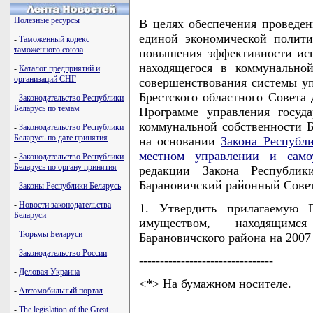
Полезные ресурсы
В целях обеспечения проведен
единой экономической полит
-
Таможенный кодекс
таможенного союза
повышения эффективности исп
находящегося в коммунальной
-
Каталог предприятий и
организаций СНГ
совершенствования системы уп
Брестского областного Совета 
-
Законодательство Республики
Беларусь по темам
Программе управления госуд
коммунальной собственности Бр
-
Законодательство Республики
Беларусь по дате принятия
на основании
Закона Республ
местном управлении и само
-
Законодательство Республики
Беларусь по органу принятия
редакции Закона Республи
Барановичский районный Сове
-
Законы Республики Беларусь
-
Новости законодательства
1. Утвердить прилагаемую П
Беларуси
имуществом, находящимс
-
Тюрьмы Беларуси
Барановичского района на 2007 
-
Законодательство России
--------------------------------
-
Деловая Украина
<*> На бумажном носителе.
-
Автомобильный портал
-
The legislation of the Great