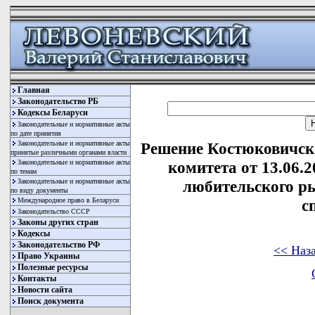
Главная
Законодательство РБ
Кодексы Беларуси
Законодательные и нормативные акты
по дате принятия
Законодательные и нормативные акты
Решение Костюковичск
принятые различными органами власти
Законодательные и нормативные акты
комитета от 13.06.
по темам
Законодательные и нормативные акты
любительского р
по виду документы
Международное право в Беларуси
с
Законодательство СССР
Законы других стран
Кодексы
Законодательство РФ
<< Наз
Право Украины
Полезные ресурсы
Контакты
Новости сайта
Поиск документа