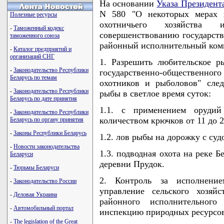
На основании
Указа Президент
N 580 "О некоторых мерах 
Полезные ресурсы
охотничьего хозяйства и
-
Таможенный кодекс
совершенствованию государст
таможенного союза
районный исполнительный ко
-
Каталог предприятий и
организаций СНГ
1. Разрешить любительское р
-
Законодательство Республики
государственно-общественно
Беларусь по темам
охотников и рыболовов" сле
-
Законодательство Республики
рыбы в светлое время суток:
Беларусь по дате принятия
1.1. с применением орудий
-
Законодательство Республики
количеством крючков от 11 до 
Беларусь по органу принятия
-
Законы Республики Беларусь
1.2. лов рыбы на дорожку с суд
-
Новости законодательства
1.3. подводная охота на реке 
Беларуси
деревни Прудок.
-
Тюрьмы Беларуси
2. Контроль за исполнени
-
Законодательство России
управление сельского хозяй
-
Деловая Украина
районного исполнительного
-
Автомобильный портал
инспекцию природных ресурсо
-
The legislation of the Great