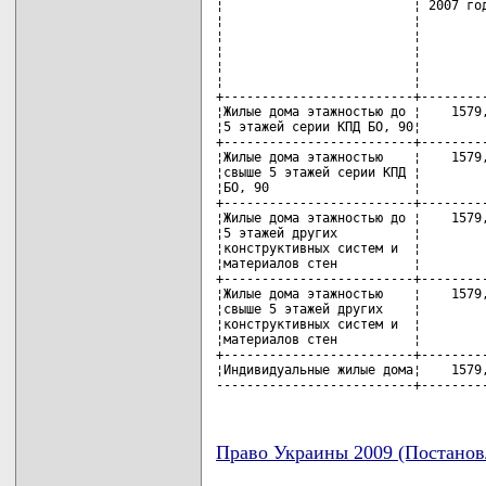
¦                         ¦ 2007 год
¦                         ¦         
¦                         ¦         
¦                         ¦         
¦                         ¦         
¦                         ¦         
+-------------------------+---------
¦Жилые дома этажностью до ¦    1579,
¦5 этажей серии КПД БО, 90¦         
+-------------------------+---------
¦Жилые дома этажностью    ¦    1579,
¦свыше 5 этажей серии КПД ¦         
¦БО, 90                   ¦         
+-------------------------+---------
¦Жилые дома этажностью до ¦    1579,
¦5 этажей других          ¦         
¦конструктивных систем и  ¦         
¦материалов стен          ¦         
+-------------------------+---------
¦Жилые дома этажностью    ¦    1579,
¦свыше 5 этажей других    ¦         
¦конструктивных систем и  ¦         
¦материалов стен          ¦         
+-------------------------+---------
¦Индивидуальные жилые дома¦    1579,
--------------------------+--------
Право Украины 2009 (Постанов