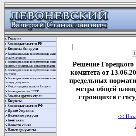
Главная
Законодательство РБ
Кодексы Беларуси
Законодательные и нормативные акты
по дате принятия
Законодательные и нормативные акты
Решение Горецкого
принятые различными органами власти
Законодательные и нормативные акты
комитета от 13.06.2
по темам
Законодательные и нормативные акты
предельных нормати
по виду документы
Международное право в Беларуси
метра общей площ
Законодательство СССР
строящихся с гос
Законы других стран
Кодексы
Законодательство РФ
Право Украины
<< Наз
Полезные ресурсы
Контакты
Новости сайта
Поиск документа