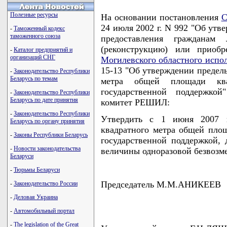
Полезные ресурсы
На основании постановления
С
24 июля 2002 г. N 992 "Об утв
-
Таможенный кодекс
таможенного союза
предоставления гражданам 
(реконструкцию) или приоб
-
Каталог предприятий и
организаций СНГ
Могилевского областного испо
15-13 "Об утверждении предел
-
Законодательство Республики
Беларусь по темам
метра общей площади кв
государственной поддержко
-
Законодательство Республики
Беларусь по дате принятия
комитет РЕШИЛ:
-
Законодательство Республики
Утвердить с 1 июня 2007 г
Беларусь по органу принятия
квадратного метра общей пло
-
Законы Республики Беларусь
государственной поддержкой, 
-
Новости законодательства
величины одноразовой безвозм
Беларуси
-
Тюрьмы Беларуси
Председатель М.М.АНИКЕЕВ
-
Законодательство России
-
Деловая Украина
-
Автомобильный портал
-
The legislation of the Great