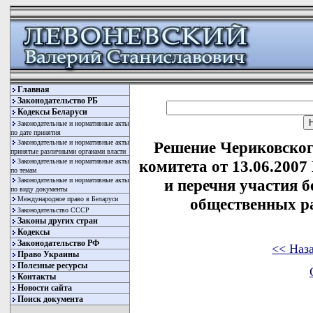
Главная
Законодательство РБ
Кодексы Беларуси
Законодательные и нормативные акты
по дате принятия
Законодательные и нормативные акты
Решение Чериковског
принятые различными органами власти
Законодательные и нормативные акты
комитета от 13.06.2007
по темам
Законодательные и нормативные акты
и перечня участия 
по виду документы
Международное право в Беларуси
общественных ра
Законодательство СССР
Законы других стран
Кодексы
Законодательство РФ
<< Наз
Право Украины
Полезные ресурсы
Контакты
Новости сайта
Поиск документа