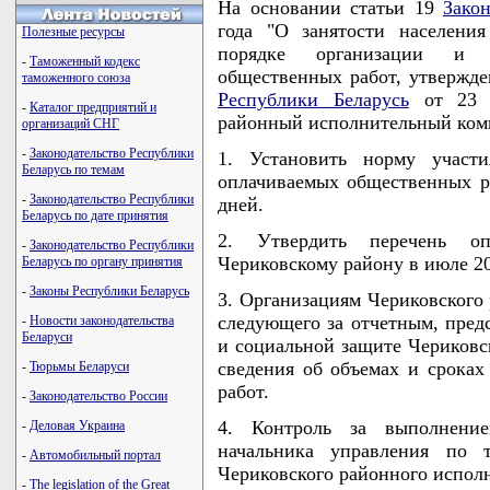
На основании статьи 19
Зако
года "О занятости населени
Полезные ресурсы
порядке организации и у
-
Таможенный кодекс
общественных работ, утвержд
таможенного союза
Республики Беларусь
от 23 д
-
Каталог предприятий и
районный исполнительный ко
организаций СНГ
-
Законодательство Республики
1. Установить норму участи
Беларусь по темам
оплачиваемых общественных ра
-
Законодательство Республики
дней.
Беларусь по дате принятия
2. Утвердить перечень о
-
Законодательство Республики
Чериковскому району в июле 20
Беларусь по органу принятия
-
Законы Республики Беларусь
3. Организациям Чериковского 
следующего за отчетным, предс
-
Новости законодательства
Беларуси
и социальной защите Чериковс
сведения об объемах и срока
-
Тюрьмы Беларуси
работ.
-
Законодательство России
4. Контроль за выполнени
-
Деловая Украина
начальника управления по т
-
Автомобильный портал
Чериковского районного испол
-
The legislation of the Great