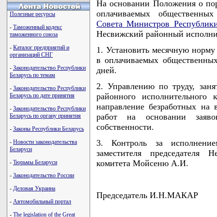
На основании Положения о пор
оплачиваемых общественных 
Полезные ресурсы
Совета Министров Республики
-
Таможенный кодекс
Несвижский районный исполн
таможенного союза
-
Каталог предприятий и
1. Установить месячную норму
организаций СНГ
в оплачиваемых общественных
-
Законодательство Республики
дней.
Беларусь по темам
2. Управлению по труду, зан
-
Законодательство Республики
районного исполнительного к
Беларусь по дате принятия
направление безработных на
-
Законодательство Республики
работ на основании заяв
Беларусь по органу принятия
собственности.
-
Законы Республики Беларусь
3. Контроль за исполнени
-
Новости законодательства
Беларуси
заместителя председателя Н
комитета Мойсеню А.И.
-
Тюрьмы Беларуси
-
Законодательство России
-
Деловая Украина
Председатель И.Н.МАКАР
-
Автомобильный портал
-
The legislation of the Great