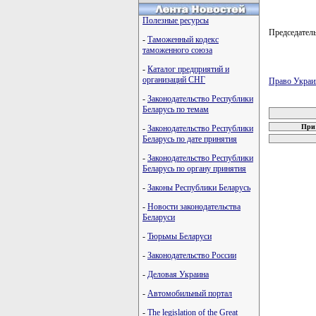
Полезные ресурсы
Председате
-
Таможенный кодекс
таможенного союза
-
Каталог предприятий и
организаций СНГ
Право Украи
-
Законодательство Республики
карта новых
Беларусь по темам
При 
-
Законодательство Республики
Беларусь по дате принятия
-
Законодательство Республики
Беларусь по органу принятия
-
Законы Республики Беларусь
-
Новости законодательства
Беларуси
-
Тюрьмы Беларуси
-
Законодательство России
-
Деловая Украина
-
Автомобильный портал
-
The legislation of the Great