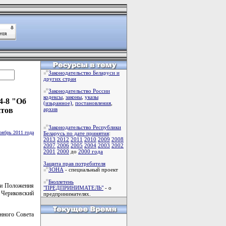
Законодательство Беларуси и
других стран
Законодательство России
кодексы
,
законы
,
указы
4-8 "Об
(изьранное)
,
постановления
,
ктов
архив
Законодательство Республики
оябрь 2011 года
Беларусь по дате принятия
:
2013
2012
2011
2010
2009
2008
2007
2006
2005
2004
2003
2002
2001
2000
до
2000 года
Защита прав потребителя
ЗОНА
- специальный проект
Бюллетень
ии Положения
"ПРЕДПРИНИМАТЕЛЬ"
- о
 Чериковский
предпринимателях.
нного Совета