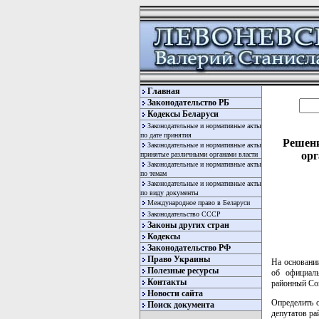
Главная
Законодательство РБ
Кодексы Беларуси
Законодательные и нормативные акты
по дате принятия
Решени
Законодательные и нормативные акты
орг
принятые различными органами власти
Законодательные и нормативные акты
по темам
Законодательные и нормативные акты
по виду документы
Международное право в Беларуси
Законодательство СССР
Законы других стран
Кодексы
Законодательство РФ
Право Украины
На основани
Полезные ресурсы
об официаль
Контакты
районный Со
Новости сайта
Определить 
Поиск документа
депутатов р