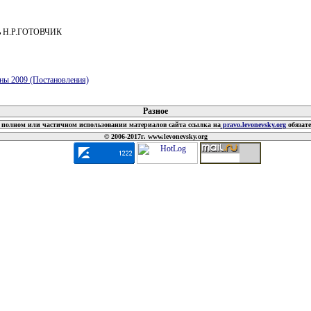
ль Н.Р.ГОТОВЧИК
ны 2009 (Постановления)
 документов
Разное
полном или частичном использовании материалов сайта ссылка на
pravo.levonevsky.org
обязат
© 2006-2017г. www.levonevsky.org