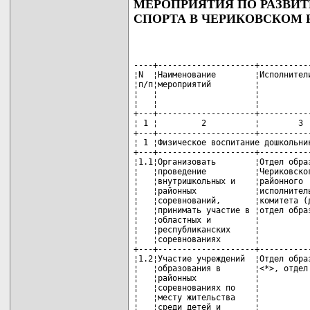
МЕРОПРИЯТИЯ ПО РАЗВИ
СПОРТА В ЧЕРИКОВСКОМ РА
----+--------------------+------------------+-------+-----------+--------------------
¦N  ¦Наименование        ¦Исполнители       ¦Срок   ¦Источники  ¦Ожидаемый результат¦
¦п/п¦мероприятий         ¦                  ¦испол- ¦финанси-   ¦                   ¦
¦   ¦                    ¦                  ¦нения, ¦рования    ¦                   ¦
¦   ¦                    ¦                  ¦годы   ¦           ¦                   ¦
+---+--------------------+------------------+-------+-----------+-------------------+
¦ 1 ¦         2          ¦        3         ¦  4    ¦     5     ¦         6         ¦
+---+--------------------+------------------+-------+-----------+-------------------+
¦ 1 ¦Физическое воспитание дошкольников, учащихся и студентов                       ¦
+---+--------------------+------------------+-------+-----------+-------------------+
¦1.1¦Организовать        ¦Отдел образования ¦2007 - ¦Районный   ¦Формирование       ¦
¦   ¦проведение          ¦Чериковского      ¦2010   ¦бюджет     ¦интереса к занятиям¦
¦   ¦внутришкольных и    ¦районного         ¦       ¦           ¦физической         ¦
¦   ¦районных            ¦исполнительного   ¦       ¦           ¦культурой,         ¦
¦   ¦соревнований,       ¦комитета (далее - ¦       ¦           ¦совершенствование  ¦
¦   ¦принимать участие в ¦отдел образования)¦       ¦           ¦организации        ¦
¦   ¦областных и         ¦                  ¦       ¦           ¦спортивной работы с¦
¦   ¦республиканских     ¦                  ¦       ¦           ¦учащимися          ¦
¦   ¦соревнованиях       ¦                  ¦       ¦           ¦                   ¦
+---+--------------------+------------------+-------+-----------+-------------------+
¦1.2¦Участие учреждений  ¦Отдел образования ¦2007 - ¦Районный   ¦Увеличение числа   ¦
¦   ¦образования в       ¦<*>, отдел ФКСиТ  ¦2010   ¦бюджет     ¦мероприятий        ¦
¦   ¦районных            ¦                  ¦       ¦           ¦спортивной         ¦
¦   ¦соревнованиях по    ¦                  ¦       ¦           ¦направленности.    ¦
¦   ¦месту жительства    ¦                  ¦       ¦           ¦Пропаганда         ¦
¦   ¦среди детей и       ¦                  ¦       ¦           ¦здорового образа   ¦
¦   ¦подростков,         ¦                  ¦       ¦           ¦жизни              ¦
¦   ¦проводимых          ¦                  ¦       ¦           ¦                   ¦
¦   ¦физкультурно-       ¦                  ¦       ¦           ¦                   ¦
¦   ¦спортивным клубом   ¦                  ¦       ¦           ¦                   ¦
¦   ¦отдела физической   ¦                  ¦       ¦           ¦                   ¦
¦   ¦культуры, спорта и  ¦                  ¦       ¦           ¦                   ¦
¦   ¦туризма Чериковского¦                  ¦       ¦           ¦                   ¦
¦   ¦районного           ¦                  ¦       ¦           ¦                   ¦
¦   ¦исполнительного     ¦                  ¦       ¦           ¦                   ¦
¦   ¦комитета (далее -   ¦                  ¦       ¦           ¦                   ¦
¦   ¦отдел ФКСиТ)        ¦                  ¦       ¦           ¦                   ¦
+---+--------------------+------------------+-------+-----------+-------------------+
¦1.3¦Проводить смотр-    ¦Отдел образования,¦2007 - ¦Районный   ¦Совершенствование  ¦
¦   ¦конкурс уровня      ¦отдел ФКСиТ       ¦2010   ¦бюджет     ¦организации        ¦
¦   ¦физической          ¦                  ¦(2 раза¦           ¦спортивно-массовой ¦
¦   ¦подготовленности    ¦                  ¦в год) ¦           ¦работы с учащимися ¦
¦   ¦юношей допризывного ¦                  ¦       ¦           ¦                   ¦
¦   ¦и призывного        ¦                  ¦       ¦           ¦                   ¦
¦   ¦возраста по         ¦                  ¦       ¦           ¦                   ¦
¦   ¦программе           ¦                  ¦       ¦           ¦                   ¦
¦   ¦прикладного         ¦                  ¦       ¦           ¦                   ¦
¦   ¦физкультурно-       ¦                  ¦       ¦           ¦                   ¦
¦   ¦спортивного         ¦                  ¦       ¦           ¦                   ¦
¦   ¦комплекса "Защитник ¦                  ¦       ¦           ¦               