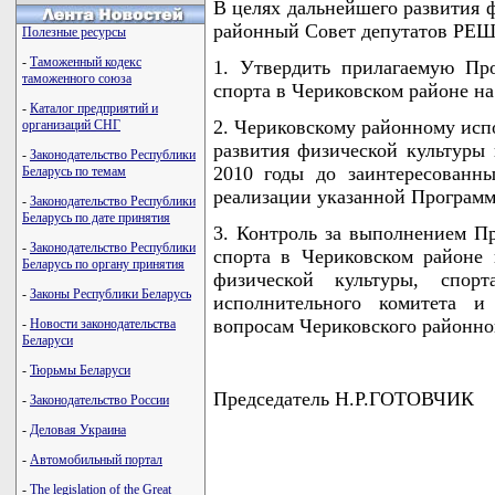
В целях дальнейшего развития 
районный Совет депутатов РЕ
Полезные ресурсы
-
Таможенный кодекс
1. Утвердить прилагаемую Пр
таможенного союза
спорта в Чериковском районе на 
-
Каталог предприятий и
2. Чериковскому районному исп
организаций СНГ
развития физической культуры 
-
Законодательство Республики
2010 годы до заинтересованн
Беларусь по темам
реализации указанной Программ
-
Законодательство Республики
Беларусь по дате принятия
3. Контроль за выполнением П
-
Законодательство Республики
спорта в Чериковском районе 
Беларусь по органу принятия
физической культуры, спор
-
Законы Республики Беларусь
исполнительного комитета 
вопросам Чериковского районног
-
Новости законодательства
Беларуси
-
Тюрьмы Беларуси
Председатель Н.Р.ГОТОВЧИК
-
Законодательство России
-
Деловая Украина
-
Автомобильный портал
-
The legislation of the Great
                                     