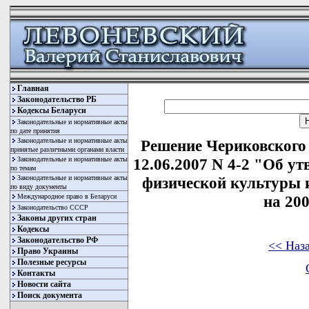
Главная
Законодательство РБ
Кодексы Беларуси
Законодательные и нормативные акты
по дате принятия
Законодательные и нормативные акты
Решение Чериковского 
принятые различными органами власти
Законодательные и нормативные акты
12.06.2007 N 4-2 "Об 
по темам
Законодательные и нормативные акты
физической культуры 
по виду документы
Международное право в Беларуси
на 200
Законодательство СССР
Законы других стран
Кодексы
Законодательство РФ
<< Наз
Право Украины
Полезные ресурсы
Контакты
Новости сайта
Поиск документа