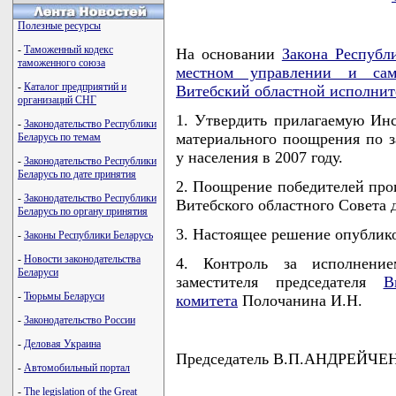
Полезные ресурсы
-
Таможенный кодекс
На основании
Закона Республ
таможенного союза
местном управлении и сам
-
Каталог предприятий и
Витебский областной исполнит
организаций СНГ
1. Утвердить прилагаемую Ин
-
Законодательство Республики
материального поощрения по з
Беларусь по темам
у населения в 2007 году.
-
Законодательство Республики
Беларусь по дате принятия
2. Поощрение победителей прои
-
Законодательство Республики
Витебского областного Совета 
Беларусь по органу принятия
3. Настоящее решение опубликов
-
Законы Республики Беларусь
-
Новости законодательства
4. Контроль за исполнени
Беларуси
заместителя председателя
В
-
Тюрьмы Беларуси
комитета
Полочанина И.Н.
-
Законодательство России
-
Деловая Украина
Председатель В.П.АНДРЕЙЧЕ
-
Автомобильный портал
-
The legislation of the Great