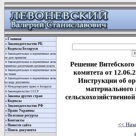
Главная
Законодательство РБ
Кодексы Беларуси
Законодательные и нормативные акты
по дате принятия
Законодательные и нормативные акты
Решение Витебского
принятые различными органами власти
Законодательные и нормативные акты
комитета от 12.06.
по темам
Законодательные и нормативные акты
Инструкции об ор
по виду документы
Международное право в Беларуси
материального
Законодательство СССР
сельскохозяйственной
Законы других стран
Кодексы
Законодательство РФ
Право Украины
Полезные ресурсы
Контакты
<< Наз
Новости сайта
Поиск документа