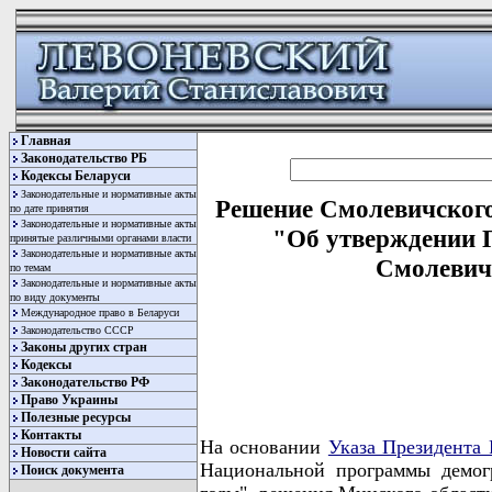
Главная
Законодательство РБ
Кодексы Беларуси
Законодательные и нормативные акты
Решение Смолевичского 
по дате принятия
Законодательные и нормативные акты
"Об утверждении 
принятые различными органами власти
Законодательные и нормативные акты
Смолевичс
по темам
Законодательные и нормативные акты
по виду документы
Международное право в Беларуси
Законодательство СССР
Законы других стран
Кодексы
Законодательство РФ
Право Украины
Полезные ресурсы
Контакты
На основании
Указа Президента 
Новости сайта
Национальной программы демогр
Поиск документа