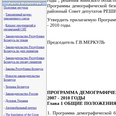
годы", решения Минского областн
Программы демографической без
Полезные ресурсы
районный Совет депутатов РЕШ
-
Таможенный кодекс
таможенного союза
Утвердить прилагаемую Программ
- 2010 годы.
-
Каталог предприятий и
организаций СНГ
-
Законодательство Республики
Беларусь по темам
Председатель Г.В.МЕРКУЛЬ
-
Законодательство Республики
Беларусь по дате принятия
-
Законодательство Республики
Беларусь по органу принятия
                                      
                                      
-
Законы Республики Беларусь
                                      
                                      
-
Новости законодательства
                                      
Беларуси
-
Тюрьмы Беларуси
ПРОГРАММА ДЕМОГРАФИЧЕ
-
Законодательство России
2007 - 2010 ГОДЫ
-
Деловая Украина
Глава 1 ОБЩИЕ ПОЛОЖЕНИ
-
Автомобильный портал
1. Программа демографической б
-
The legislation of the Great