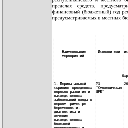
пределах средств, предусмат
финансовый (бюджетный) год рес
предусматриваемых в местных бю
---------------------+-------------+-----------+-----------------------+----------------+-------------
¦                    ¦             ¦           ¦    Финансирование     ¦                ¦            ¦
¦                    ¦             ¦           ¦      (млн. руб.)      ¦                ¦            ¦
¦                    ¦             ¦   Срок    +-----+-----------------+                ¦            ¦
¦    Наименование    ¦ Исполнители ¦исполнения,¦     ¦   в том числе   ¦   Ожидаемый    ¦ Примечание ¦
¦    мероприятий     ¦             ¦   годы    ¦     +---------+-------+   результат    ¦            ¦
¦                    ¦             ¦           ¦всего¦республи-¦местные¦                ¦            ¦
¦                    ¦             ¦           ¦     ¦ канский ¦бюджеты¦                ¦            ¦
¦                    ¦             ¦           ¦     ¦ бюджет  ¦       ¦                ¦            ¦
+--------------------+-------------+-----------+-----+---------+-------+----------------+------------+
¦                                  Охрана здоровья матери и ребенка                                  ¦
+--------------------+-------------+-----------+-----T---------+-------+----------------+------------+
¦1. Перинатальный    ¦УЗ           ¦2007 - 2010¦  -  ¦    -    ¦   -   ¦Повышение       ¦В пределах  ¦
¦скрининг врожденных ¦"Смолевичская¦           ¦     ¦         ¦       ¦выявляемости    ¦выделенных  ¦
¦пороков развития и  ¦ЦРБ"         ¦           ¦     ¦         ¦       ¦пороков развития¦ассигнований¦
¦наследственных      ¦             ¦           ¦     ¦         ¦       ¦плода на 15     ¦            ¦
¦заболеваний плода в ¦             ¦           ¦     ¦         ¦       ¦процентов,      ¦            ¦
¦первом триместре    ¦             ¦           ¦     ¦         ¦       ¦снижение детской¦            ¦
¦беременности,       ¦             ¦           ¦     ¦         ¦       ¦инвалидности на ¦            ¦
¦диагностика и       ¦             ¦           ¦     ¦         ¦       ¦10 процентов.   ¦            ¦
¦лечение             ¦             ¦           ¦     ¦         ¦       ¦                ¦            ¦
¦наследственных      ¦             ¦           ¦     ¦         ¦       ¦                ¦            ¦
¦болезней            ¦             ¦           ¦     ¦         ¦       ¦                ¦            ¦
¦новорожденных и     ¦             ¦           ¦     ¦         ¦       ¦                ¦            ¦
¦детей.              ¦             ¦           ¦     ¦         ¦       ¦                ¦            ¦
¦                    ¦             ¦           ¦     ¦         ¦       ¦                ¦            ¦
¦100% скрининг       ¦             ¦           ¦     ¦         ¦       ¦Раннее выявление¦            ¦
¦новорожденных на    ¦             ¦           ¦     ¦         ¦       ¦больных         ¦            ¦
¦фенилкетонурию;     ¦             ¦           ¦     ¦         ¦       ¦фенилкетонурией,¦            ¦
¦                    ¦             ¦           ¦     ¦         ¦       ¦гипотиреозом    ¦            ¦
¦100% скрининг       ¦             ¦           ¦     ¦         ¦       ¦среди           ¦            ¦
¦новорожденных на    ¦             ¦           ¦     ¦         ¦       ¦новорожденных в ¦            ¦
¦гипотиреоз;         ¦             ¦           ¦     ¦         ¦       ¦доклинической   ¦            ¦
¦                    ¦             ¦           ¦     ¦         ¦       ¦стадии          ¦            ¦
¦                    ¦             ¦           ¦     ¦         ¦       ¦заболеваний в   ¦            ¦
¦витальная и         ¦             ¦           ¦     ¦         ¦       ¦100% случаев.   ¦            ¦
¦пренатальная    