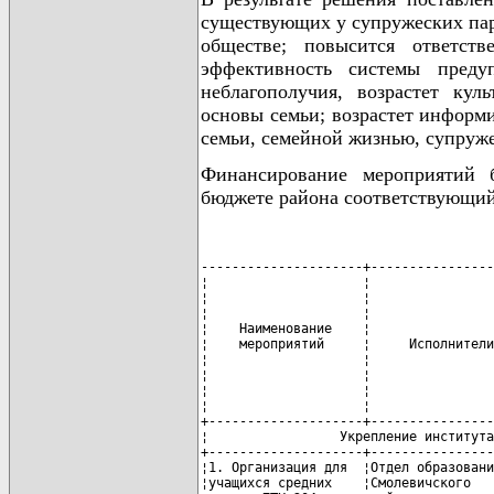
существующих у супружеских пар 
обществе; повысится ответст
эффективность системы преду
неблагополучия, возрастет кул
основы семьи; возрастет информ
семьи, семейной жизнью, супруж
Финансирование мероприятий б
бюджете района соответствующий
---------------------+---------------------+-----------+-----------------------+-----------------+--------------
¦                    ¦                     ¦           ¦    Финансирование     ¦                 ¦             ¦
¦                    ¦                     ¦           ¦      (млн. руб.)      ¦                 ¦             ¦
¦                    ¦                     ¦           +-----+-----------------+                 ¦             ¦
¦    Наименование    ¦                     ¦   Срок    ¦     ¦   в том числе   ¦    Ожидаемый    ¦             ¦
¦    мероприятий     ¦     Исполнители     ¦исполнения,¦     ¦                 ¦    результат    ¦ Примечание  ¦
¦                    ¦                     ¦   годы    ¦всего+---------+-------+                 ¦             ¦
¦                    ¦                     ¦           ¦     ¦республи-¦местные¦                 ¦             ¦
¦                    ¦                     ¦           ¦     ¦ канский ¦бюджеты¦                 ¦             ¦
¦                    ¦                     ¦           ¦     ¦ бюджет  ¦       ¦                 ¦             ¦
+--------------------+---------------------+-----------+-----+---------+-------+-----------------+-------------+
¦                 Укрепление института семьи, формирование культуры брачно-семейных отношений                  ¦
+--------------------+---------------------+-----------+-----T---------+-------+-----------------+-------------+
¦1. Организация для  ¦Отдел образования    ¦2007 - 2010¦  -  ¦    -    ¦   -   ¦Повышение уровня ¦В пределах   ¦
¦учащихся средних    ¦Смолевичского        ¦           ¦     ¦         ¦       ¦информированности¦выделенных   ¦
¦школ и ПТУ-204      ¦районного            ¦           ¦     ¦         ¦       ¦молодежи по      ¦ассигнований ¦
¦встреч, консультаций¦исполнительного      ¦           ¦     ¦         ¦       ¦вопросам         ¦             ¦
¦с участием врачей-  ¦комитета             ¦           ¦     ¦         ¦       ¦подготовки к     ¦             ¦
¦специалистов        ¦(далее - отдел       ¦           ¦     ¦         ¦       ¦семейной жизни и ¦             ¦
¦(акушеров-          ¦образования          ¦           ¦     ¦         ¦       ¦ответственному   ¦             ¦
¦гинекологов,        ¦райисполкома),       ¦           ¦     ¦         ¦       ¦родительству     ¦             ¦
¦нарколога,          ¦учреждение           ¦           ¦     ¦         ¦       ¦                 ¦             ¦
¦дерматовенеролога,  ¦образования          ¦           ¦     ¦         ¦       ¦                 ¦             ¦
¦психиатра и др.) по ¦"Смолевичское        ¦           ¦     ¦         ¦       ¦                 ¦             ¦
¦различным аспектам  ¦государственное      ¦           ¦     ¦         ¦       ¦                 ¦             ¦
¦подготовки к        ¦профессионально-     ¦           ¦     ¦         ¦       ¦                 ¦             ¦
¦семейной жизни и    ¦техническое училище  ¦           ¦     ¦         ¦       ¦                 ¦             ¦
¦ответственности за  ¦N 204                ¦           ¦     ¦         ¦       ¦                 ¦             ¦
¦воспитание детей    ¦сельскохозяйственного¦           ¦     ¦         ¦       ¦                 ¦             ¦
¦                    ¦производства"        ¦           ¦     ¦         ¦       ¦                 ¦             ¦
¦ 