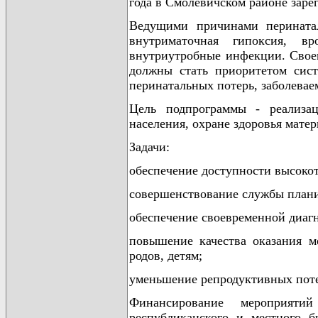
года в Смолевичском районе зарег
Ведущими причинами перинатал
внутриматочная гипоксия, вр
внутриутробные инфекции. Своев
должны стать приоритетом сис
перинатальных потерь, заболева
Цель подпрограммы - реализа
населения, охране здоровья матер
Задачи:
обеспечение доступности высок
совершенствование службы плани
обеспечение своевременной диаг
повышение качества оказания 
родов, детям;
уменьшение репродуктивных поте
Финансирование мероприяти
республиканского и местного 