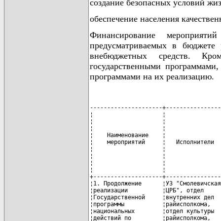
создание безопасных условий жиз
обеспечение населения качестве
Финансирование мероприятий
предусматриваемых в бюджете 
внебюджетных средств. Кром
государственными программами, 
программами на их реализацию.
---------------------+------------------+-----------+-----------------------+-----------------+--------------
¦                    ¦                  ¦           ¦    Финансирование     ¦                 ¦             ¦
¦                    ¦                  ¦           ¦      (млн. руб.)      ¦                 ¦             ¦
¦                    ¦                  ¦           +-----+-----------------+                 ¦             ¦
¦    Наименование    ¦                  ¦   Срок    ¦     ¦   в том числе   ¦    Ожидаемый    ¦             ¦
¦    мероприятий     ¦   Исполнители    ¦исполнения,¦     ¦                 ¦    результат    ¦ Примечание  ¦
¦                    ¦                  ¦   годы    ¦всего+---------+-------+                 ¦             ¦
¦                    ¦                  ¦           ¦     ¦республи-¦местные¦                 ¦             ¦
¦                    ¦                  ¦           ¦     ¦ канский ¦бюджеты¦                 ¦             ¦
¦                    ¦                  ¦           ¦     ¦ бюджет  ¦       ¦                 ¦             ¦
+--------------------+------------------+-----------+-----+---------+-------+-----------------+-------------+
¦1. Продолжение      ¦УЗ "Смолевичская  ¦2007 - 2010¦  -  ¦    -    ¦   -   ¦Снижение         ¦В пределах   ¦
¦реализации          ¦ЦРБ", отдел       ¦           ¦     ¦         ¦       ¦распространения  ¦выделенных   ¦
¦Государственной     ¦внутренних дел    ¦           ¦     ¦         ¦       ¦пьянства и       ¦ассигнований ¦
¦программы           ¦райисполкома,     ¦           ¦     ¦         ¦       ¦алкоголизма среди¦             ¦
¦национальных        ¦отдел культуры    ¦           ¦     ¦         ¦       ¦населения района ¦             ¦
¦действий по         ¦райисполкома,     ¦           ¦     ¦         ¦       ¦на 2 процента    ¦             ¦
¦предупреждению и    ¦отдел образования ¦           ¦     ¦         ¦       ¦                 ¦             ¦
¦преодолению пьянства¦райисполкома, ГУ  ¦           ¦     ¦         ¦       ¦                 ¦             ¦
¦и алкоголизма на    ¦"СТЦСОН", отдел   ¦           ¦     ¦         ¦       ¦                 ¦             ¦
¦2006 - 2010 гг.     ¦идеологической    ¦           ¦     ¦         ¦       ¦                 ¦             ¦
¦                    ¦работы            ¦           ¦     ¦         ¦       ¦                 ¦             ¦
¦                    ¦райисполкома,     ¦           ¦     ¦         ¦       ¦                 ¦             ¦
¦                    ¦отдел по делам    ¦           ¦     ¦         ¦       ¦                 ¦             ¦
¦                    ¦молодежи          ¦           ¦     ¦         ¦       ¦                 ¦             ¦
¦                    ¦райисполкома, РК  ¦           ¦     ¦         ¦       ¦                 ¦             ¦
¦                    ¦ОО "БРСМ",        ¦           ¦     ¦         ¦       ¦                 ¦             ¦
¦                    ¦редакция газеты   ¦           ¦     ¦         ¦       ¦                 ¦             ¦
¦                    ¦"Край смалявiцкi" ¦           ¦     ¦         ¦       ¦                 ¦             ¦
¦                    ¦и программа       ¦           ¦     ¦         ¦       ¦                 ¦             ¦
¦                    ¦радиовещания      ¦           ¦     ¦         ¦       ¦                 ¦             ¦
¦                    ¦"Смолевичи",      ¦           ¦     ¦         ¦       