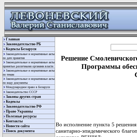
Главная
Законодательство РБ
Кодексы Беларуси
Законодательные и нормативные акты
Решение Смолевичского
по дате принятия
Законодательные и нормативные акты
Программы обесп
принятые различными органами власти
Законодательные и нормативные акты
по темам
Законодательные и нормативные акты
по виду документы
Международное право в Беларуси
Законодательство СССР
Законы других стран
Кодексы
Законодательство РФ
Право Украины
Полезные ресурсы
Контакты
Во исполнение пункта 5 решения 
Новости сайта
санитарно-эпидемического благо
Поиск документа