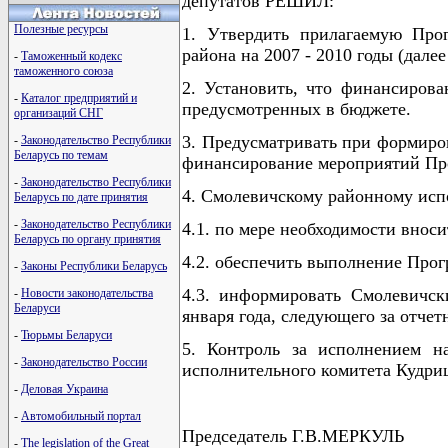
депутатов РЕШИЛ:
Полезные ресурсы
1. Утвердить прилагаемую Прог
района на 2007 - 2010 годы (далее
-
Таможенный кодекс
таможенного союза
2. Установить, что финансирова
-
Каталог предприятий и
предусмотренных в бюджете.
организаций СНГ
3. Предусматривать при формиров
-
Законодательство Республики
Беларусь по темам
финансирование мероприятий Пр
-
Законодательство Республики
4. Смолевичскому районному исп
Беларусь по дате принятия
-
Законодательство Республики
4.1. по мере необходимости внос
Беларусь по органу принятия
4.2. обеспечить выполнение Прог
-
Законы Республики Беларусь
4.3. информировать Смолевичск
-
Новости законодательства
Беларуси
января года, следующего за отчет
-
Тюрьмы Беларуси
5. Контроль за исполнением на
-
Законодательство России
исполнительного комитета Кудри
-
Деловая Украина
-
Автомобильный портал
Председатель Г.В.МЕРКУЛЬ
-
The legislation of the Great