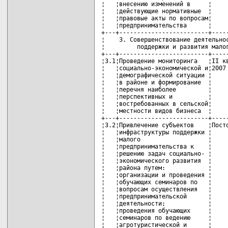
¦   ¦внесению изменений в     ¦     
¦   ¦действующие нормативные  ¦     
¦   ¦правовые акты по вопросам¦     
¦   ¦предпринимательства      ¦     
+---+-------------------------+-----
¦    3. Совершенствование деятельнос
¦         поддержки и развития малог
+---+-------------------------+-----
¦3.1¦Проведение мониторинга   ¦II кв
¦   ¦социально-экономической и¦2007 
¦   ¦демографической ситуации ¦     
¦   ¦в районе и формирование  ¦     
¦   ¦перечня наиболее         ¦     
¦   ¦перспективных и          ¦     
¦   ¦востребованных в сельской¦     
¦   ¦местности видов бизнеса  ¦     
+---+-------------------------+-----
¦3.2¦Привлечение субъектов    ¦Посто
¦   ¦инфраструктуры поддержки ¦     
¦   ¦малого                   ¦     
¦   ¦предпринимательства к    ¦     
¦   ¦решению задач социально- ¦     
¦   ¦экономического развития  ¦     
¦   ¦района путем:            ¦     
¦   ¦организации и проведения ¦     
¦   ¦обучающих семинаров по   ¦     
¦   ¦вопросам осуществления   ¦     
¦   ¦предпринимательской      ¦     
¦   ¦деятельности;            ¦     
¦   ¦проведения обучающих     ¦     
¦   ¦семинаров по ведению     ¦     
¦   ¦агротуристической и      ¦     