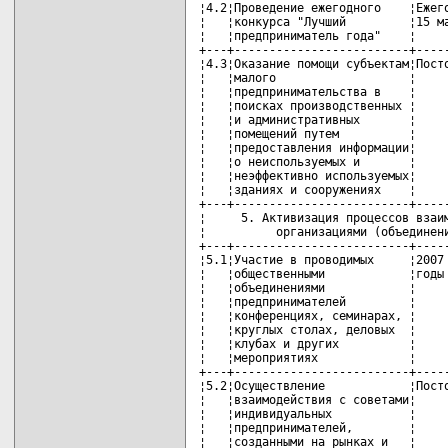
¦4.2¦Проведение ежегодного    ¦Ежего
¦   ¦конкурса "Лучший         ¦15 ма
¦   ¦предприниматель года"    ¦     
+---+-------------------------+-----
¦4.3¦Оказание помощи субъектам¦Посто
¦   ¦малого                   ¦     
¦   ¦предпринимательства в    ¦     
¦   ¦поисках производственных ¦     
¦   ¦и административных       ¦     
¦   ¦помещений путем          ¦     
¦   ¦предоставления информации¦     
¦   ¦о неиспользуемых и       ¦     
¦   ¦неэффективно используемых¦     
¦   ¦зданиях и сооружениях    ¦     
+---+-------------------------+-----
¦     5. Активизация процессов взаим
¦          организациями (объединени
+---+-------------------------+-----
¦5.1¦Участие в проводимых     ¦2007 
¦   ¦общественными            ¦годы 
¦   ¦объединениями            ¦     
¦   ¦предпринимателей         ¦     
¦   ¦конференциях, семинарах, ¦     
¦   ¦круглых столах, деловых  ¦     
¦   ¦клубах и других          ¦     
¦   ¦мероприятиях             ¦     
+---+-------------------------+-----
¦5.2¦Осуществление            ¦Посто
¦   ¦взаимодействия с советами¦     
¦   ¦индивидуальных           ¦     
¦   ¦предпринимателей,        ¦     
¦   ¦созданными на рынках и   ¦     