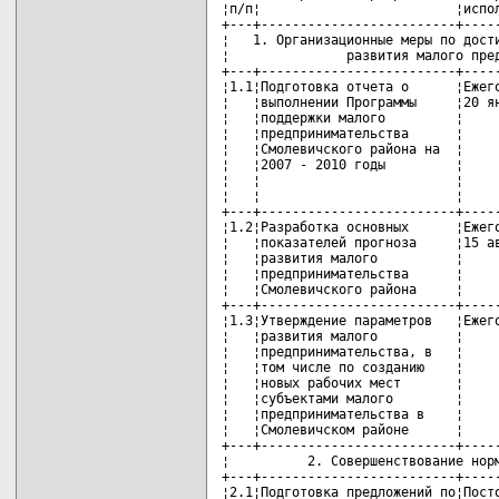
¦п/п¦                         ¦испол
+---+-------------------------+-----
¦   1. Организационные меры по дости
¦               развития малого пред
+---+-------------------------+-----
¦1.1¦Подготовка отчета о      ¦Ежего
¦   ¦выполнении Программы     ¦20 ян
¦   ¦поддержки малого         ¦     
¦   ¦предпринимательства      ¦     
¦   ¦Смолевичского района на  ¦     
¦   ¦2007 - 2010 годы         ¦     
¦   ¦                         ¦     
¦   ¦                         ¦     
+---+-------------------------+-----
¦1.2¦Разработка основных      ¦Ежего
¦   ¦показателей прогноза     ¦15 ав
¦   ¦развития малого          ¦     
¦   ¦предпринимательства      ¦     
¦   ¦Смолевичского района     ¦     
+---+-------------------------+-----
¦1.3¦Утверждение параметров   ¦Ежего
¦   ¦развития малого          ¦     
¦   ¦предпринимательства, в   ¦     
¦   ¦том числе по созданию    ¦     
¦   ¦новых рабочих мест       ¦     
¦   ¦субъектами малого        ¦     
¦   ¦предпринимательства в    ¦     
¦   ¦Смолевичском районе      ¦     
+---+-------------------------+-----
¦          2. Совершенствование норм
+---+-------------------------+-----
¦2.1¦Подготовка предложений по¦Посто