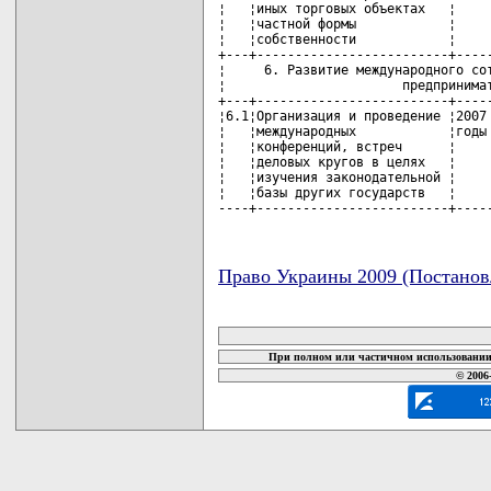
¦   ¦иных торговых объектах   ¦     
¦   ¦частной формы            ¦     
¦   ¦собственности            ¦     
+---+-------------------------+-----
¦     6. Развитие международного сот
¦                       предпринимат
+---+-------------------------+-----
¦6.1¦Организация и проведение ¦2007 
¦   ¦международных            ¦годы 
¦   ¦конференций, встреч      ¦     
¦   ¦деловых кругов в целях   ¦     
¦   ¦изучения законодательной ¦     
¦   ¦базы других государств   ¦     
----+-------------------------+----
Право Украины 2009 (Постанов
карта новых документов
При полном или частичном использовании 
© 2006