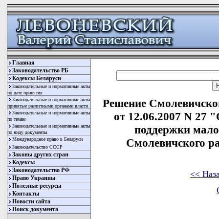
Главная
Законодательство РБ
Кодексы Беларуси
Законодательные и нормативные акты
по дате принятия
Законодательные и нормативные акты
Решение Смолевичског
принятые различными органами власти
Законодательные и нормативные акты
от 12.06.2007 N 27
по темам
Законодательные и нормативные акты
поддержки мало
по виду документы
Международное право в Беларуси
Смолевичского ра
Законодательство СССР
Законы других стран
Кодексы
Законодательство РФ
<< Наз
Право Украины
Полезные ресурсы
Контакты
Новости сайта
Поиск документа