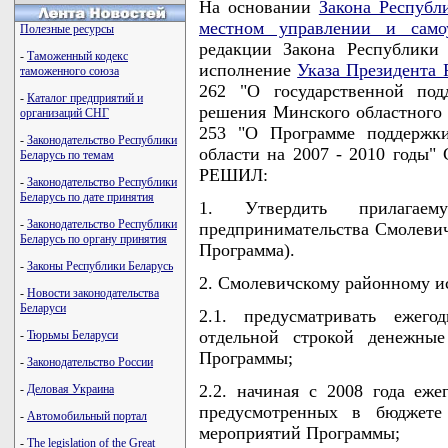
На основании
Закона Республ
местном управлении и само
Полезные ресурсы
редакции Закона Республики
-
Таможенный кодекс
исполнение
Указа Президента 
таможенного союза
262 "О государственной под
-
Каталог предприятий и
решения Минского областного С
организаций СНГ
253 "О Программе поддержки
-
Законодательство Республики
области на 2007 - 2010 годы"
Беларусь по темам
РЕШИЛ:
-
Законодательство Республики
Беларусь по дате принятия
1. Утвердить прилагае
-
Законодательство Республики
предпринимательства Смолевичс
Беларусь по органу принятия
Программа).
-
Законы Республики Беларусь
2. Смолевичскому районному и
-
Новости законодательства
Беларуси
2.1. предусматривать ежег
отдельной строкой денежные
-
Тюрьмы Беларуси
Программы;
-
Законодательство России
2.2. начиная с 2008 года еже
-
Деловая Украина
предусмотренных в бюджете
-
Автомобильный портал
мероприятий Программы;
-
The legislation of the Great