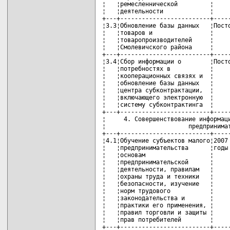
¦   ¦ремесленнической         ¦     
¦   ¦деятельности             ¦     
+---+-------------------------+-----
¦3.3¦Обновление базы данных   ¦Посто
¦   ¦товаров и                ¦     
¦   ¦товаропроизводителей     ¦     
¦   ¦Смолевичского района     ¦     
+---+-------------------------+-----
¦3.4¦Сбор информации о        ¦Посто
¦   ¦потребностях в           ¦     
¦   ¦кооперационных связях и  ¦     
¦   ¦обновление базы данных   ¦     
¦   ¦центра субконтрактации,  ¦     
¦   ¦включающего электронную  ¦     
¦   ¦систему субконтрактинга  ¦     
+---+-------------------------+-----
¦     4. Совершенствование информаци
¦                       предпринимат
+---+-------------------------+-----
¦4.1¦Обучение субъектов малого¦2007 
¦   ¦предпринимательства      ¦годы 
¦   ¦основам                  ¦     
¦   ¦предпринимательской      ¦     
¦   ¦деятельности, правилам   ¦     
¦   ¦охраны труда и техники   ¦     
¦   ¦безопасности, изучение   ¦     
¦   ¦норм трудового           ¦     
¦   ¦законодательства и       ¦     
¦   ¦практики его применения, ¦     
¦   ¦правил торговли и защиты ¦     
¦   ¦прав потребителей        ¦     
+---+-------------------------+-----