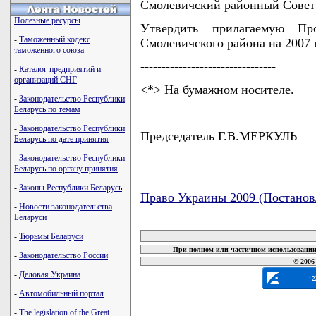
Смолевичский районный Совет
Полезные ресурсы
Утвердить прилагаемую Про
-
Таможенный кодекс
Смолевичского района на 2007 
таможенного союза
--------------------------------
-
Каталог предприятий и
организаций СНГ
<*> На бумажном носителе.
-
Законодательство Республики
Беларусь по темам
-
Законодательство Республики
Председатель Г.В.МЕРКУЛЬ
Беларусь по дате принятия
-
Законодательство Республики
Беларусь по органу принятия
-
Законы Республики Беларусь
Право Украины 2009 (Постанов
-
Новости законодательства
Беларуси
карта новых документов
-
Тюрьмы Беларуси
При полном или частичном использовании 
-
Законодательство России
© 2006
-
Деловая Украина
-
Автомобильный портал
-
The legislation of the Great