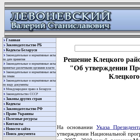
Главная
Законодательство РБ
Кодексы Беларуси
Законодательные и нормативные акты
Решение Клецкого райо
по дате принятия
Законодательные и нормативные акты
"Об утверждении Пр
принятые различными органами власти
Законодательные и нормативные акты
Клецкого
по темам
Законодательные и нормативные акты
по виду документы
Международное право в Беларуси
Законодательство СССР
Законы других стран
Кодексы
Законодательство РФ
Право Украины
Полезные ресурсы
Контакты
На основании
Указа Президент
Новости сайта
утверждении Национальной прогр
Поиск документа