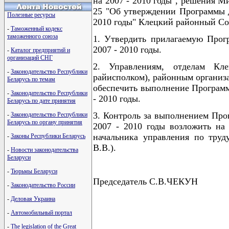
на 2007 - 2010 годы", решения Ми
25 "Об утверждении Программы д
Полезные ресурсы
2010 годы" Клецкий районный С
-
Таможенный кодекс
таможенного союза
1. Утвердить прилагаемую Прог
2007 - 2010 годы.
-
Каталог предприятий и
организаций СНГ
2. Управлениям, отделам Кле
-
Законодательство Республики
райисполком), районным организ
Беларусь по темам
обеспечить выполнение Программ
-
Законодательство Республики
- 2010 годы.
Беларусь по дате принятия
3. Контроль за выполнением Про
-
Законодательство Республики
Беларусь по органу принятия
2007 - 2010 годы возложить на 
начальника управления по труд
-
Законы Республики Беларусь
В.В.).
-
Новости законодательства
Беларуси
-
Тюрьмы Беларуси
Председатель С.В.ЧЕКУН
-
Законодательство России
-
Деловая Украина
-
Автомобильный портал
                                      
-
The legislation of the Great