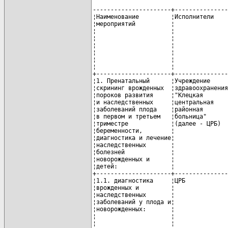
----------------------+---------------+-----------+-----------------------+---------------+-----------
¦Наименование         ¦Исполнители    ¦Срок       ¦Финансирование         ¦Ожидаемый      ¦Примечание¦
¦мероприятий          ¦               ¦исполнения,¦(млн. рублей)          ¦результат      ¦          ¦
¦                     ¦               ¦годы       +-----+-----------------+               ¦          ¦
¦                     ¦               ¦           ¦всего¦в том числе      ¦               ¦          ¦
¦                     ¦               ¦           ¦     +---------+-------+               ¦          ¦
¦                     ¦               ¦           ¦     ¦республи-¦местный¦               ¦          ¦
¦                     ¦               ¦           ¦     ¦канский  ¦бюджет ¦               ¦          ¦
¦                     ¦               ¦           ¦     ¦бюджет   ¦       ¦               ¦          ¦
+---------------------+---------------+-----------+-----+---------+-------+---------------+----------+
¦1. Пренатальный      ¦Учреждение     ¦   2007    ¦ 10,0¦        -¦   10,0¦Повышение      ¦В пределах¦
¦скрининг врожденных  ¦здравоохранения¦   2008    ¦ 10,0¦         ¦   10,0¦выявляемости   ¦выделенных¦
¦пороков развития     ¦"Клецкая       ¦   2009    ¦ 10,0¦         ¦   10,0¦пороков        ¦средств   ¦
¦и наследственных     ¦центральная    ¦   2010    ¦ 10,0¦         ¦   10,0¦развития       ¦          ¦
¦заболеваний плода    ¦районная       ¦           ¦     ¦         ¦       ¦               ¦          ¦
¦в первом и третьем   ¦больница"      ¦           ¦     ¦         ¦       ¦               ¦          ¦
¦триместре            ¦(далее - ЦРБ)  ¦           ¦     ¦         ¦       ¦               ¦          ¦
¦беременности,        ¦               ¦           ¦     ¦         ¦       ¦               ¦          ¦
¦диагностика и лечение¦               ¦           ¦     ¦         ¦       ¦               ¦          ¦
¦наследственных       ¦               ¦           ¦     ¦         ¦       ¦               ¦          ¦
¦болезней             ¦               ¦           ¦     ¦         ¦       ¦               ¦          ¦
¦новорожденных и      ¦               ¦           ¦     ¦         ¦       ¦               ¦          ¦
¦детей:               ¦               ¦           ¦     ¦         ¦       ¦               ¦          ¦
+---------------------+---------------+-----------+-----+---------+-------+---------------+----------+
¦1.1. диагностика     ¦ЦРБ            ¦   2007    ¦  5,0¦        -¦    5,0¦Выявление      ¦В пределах¦
¦врожденных и         ¦               ¦   2008    ¦  5,0¦         ¦    5,0¦больных        ¦выделенных¦
¦наследственных       ¦               ¦   2009    ¦  5,0¦         ¦    5,0¦фенилкетонурией¦средств   ¦
¦заболеваний у плода и¦               ¦   2010    ¦  5,0¦         ¦    5,0¦и гипотиреозом ¦          ¦
¦новорожденных:       ¦               ¦           ¦     ¦         ¦       ¦среди          ¦          ¦
¦                     ¦               ¦           ¦     ¦         ¦       ¦новорожденных в¦          ¦
¦                     ¦               ¦           ¦     ¦         ¦       ¦доклинической  ¦          ¦
¦                     ¦               ¦           ¦     ¦         ¦       ¦стадии         ¦          ¦
+---------------------+---------------+-----------+-----+---------+-------+---------------+----------+
¦1.1.1. массовый      ¦ЦРБ            ¦   2007    ¦  5,0¦        -¦    5,0¦               ¦В пределах¦
¦скрининг             ¦               ¦   2008    ¦  5,0¦         ¦    5,0¦               ¦выделенных¦
¦новорожденных на     ¦               ¦   2009    ¦  5,0¦         ¦    5,0¦               ¦средств   ¦
¦фенилкетонурию  