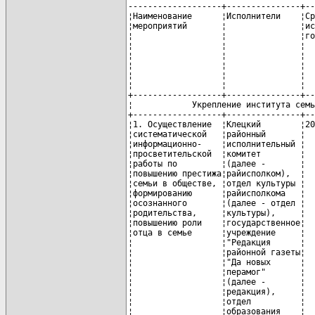
-------------------+---------------+-----------+-----------------------+-----------------+------------
¦Наименование      ¦Исполнители    ¦Срок       ¦Финансирование         ¦Ожидаемый        ¦Примечание ¦
¦мероприятий       ¦               ¦исполнения,¦(млн. рублей)          ¦результат        ¦           ¦
¦                  ¦               ¦годы       +-----+-----------------+                 ¦           ¦
¦                  ¦               ¦           ¦всего¦в том числе      ¦                 ¦           ¦
¦                  ¦               ¦           ¦     +---------+-------+                 ¦           ¦
¦                  ¦               ¦           ¦     ¦республи-¦местный¦                 ¦           ¦
¦                  ¦               ¦           ¦     ¦канский  ¦бюджет ¦                 ¦           ¦
¦                  ¦               ¦           ¦     ¦бюджет   ¦       ¦                 ¦           ¦
+------------------+---------------+-----------+-----+---------+-------+-----------------+-----------+
¦            Укрепление института семьи, формирование культуры брачно-семейных отношений             ¦
+------------------+---------------+-----------+-----T---------+-------+-----------------+-----------+
¦1. Осуществление  ¦Клецкий        ¦2007 - 2010¦   - ¦       - ¦     - ¦Повышение        ¦В пределах ¦
¦систематической   ¦районный       ¦           ¦     ¦         ¦       ¦значимости       ¦выделенных ¦
¦информационно-    ¦исполнительный ¦           ¦     ¦         ¦       ¦семейных         ¦средств    ¦
¦просветительской  ¦комитет        ¦           ¦     ¦         ¦       ¦ценностей,       ¦           ¦
¦работы по         ¦(далее -       ¦           ¦     ¦         ¦       ¦профилактика     ¦           ¦
¦повышению престижа¦райисполком),  ¦           ¦     ¦         ¦       ¦семейного        ¦           ¦
¦семьи в обществе, ¦отдел культуры ¦           ¦     ¦         ¦       ¦неблагополучия   ¦           ¦
¦формированию      ¦райисполкома   ¦           ¦     ¦         ¦       ¦                 ¦           ¦
¦осознанного       ¦(далее - отдел ¦           ¦     ¦         ¦       ¦                 ¦           ¦
¦родительства,     ¦культуры),     ¦           ¦     ¦         ¦       ¦                 ¦           ¦
¦повышению роли    ¦государственное¦           ¦     ¦         ¦       ¦                 ¦           ¦
¦отца в семье      ¦учреждение     ¦           ¦     ¦         ¦       ¦                 ¦           ¦
¦                  ¦"Редакция      ¦           ¦     ¦         ¦       ¦                 ¦           ¦
¦                  ¦районной газеты¦           ¦     ¦         ¦       ¦                 ¦           ¦
¦                  ¦"Да новых      ¦           ¦     ¦         ¦       ¦                 ¦           ¦
¦                  ¦перамог"       ¦           ¦     ¦         ¦       ¦                 ¦           ¦
¦                  ¦(далее -       ¦           ¦     ¦         ¦       ¦                 ¦           ¦
¦                  ¦редакция),     ¦           ¦     ¦         ¦       ¦                 ¦           ¦
¦                  ¦отдел          ¦           ¦     ¦         ¦       ¦                 ¦           ¦
¦                  ¦образования    ¦           ¦     ¦         ¦       ¦                 ¦           ¦
¦                  ¦райисполкома   ¦           ¦     ¦         ¦       ¦                 ¦           ¦
¦                  ¦(далее - РОО), ¦           ¦     ¦         ¦       ¦                 ¦           ¦
¦                  ¦государственное¦           ¦     ¦         ¦       ¦                 ¦           ¦
¦                  ¦учреждение     ¦           ¦     ¦         ¦       ¦                 ¦           ¦
¦                