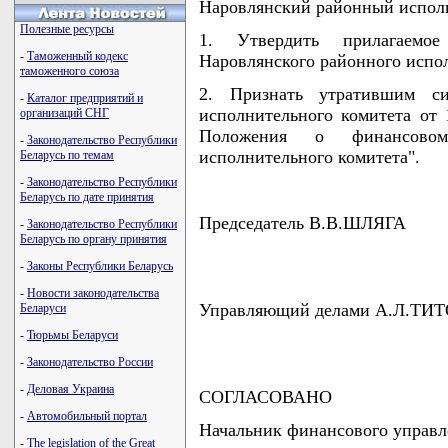
Наровлянский районный испо
Полезные ресурсы
1. Утвердить прилагаемо
-
Таможенный кодекс
Наровлянского районного испо
таможенного союза
2. Признать утратившим си
-
Каталог предприятий и
исполнительного комитета от 
организаций СНГ
Положения о финансовом
-
Законодательство Республики
исполнительного комитета".
Беларусь по темам
-
Законодательство Республики
Беларусь по дате принятия
Председатель В.В.ШЛЯГА
-
Законодательство Республики
Беларусь по органу принятия
-
Законы Республики Беларусь
-
Новости законодательства
Управляющий делами А.Л.ТИ
Беларуси
-
Тюрьмы Беларуси
-
Законодательство России
-
Деловая Украина
СОГЛАСОВАНО
-
Автомобильный портал
Начальник финансового управл
-
The legislation of the Great