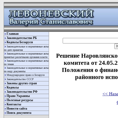
Главная
Законодательство РБ
Кодексы Беларуси
Законодательные и нормативные акты
по дате принятия
Законодательные и нормативные акты
Решение Наровлянско
принятые различными органами власти
Законодательные и нормативные акты
комитета от 24.05.
по темам
Законодательные и нормативные акты
Положения о финан
по виду документы
Международное право в Беларуси
районного исп
Законодательство СССР
Законы других стран
Кодексы
Законодательство РФ
<< Наз
Право Украины
Полезные ресурсы
Контакты
Новости сайта
Поиск документа