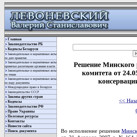
Главная
Законодательство РБ
Кодексы Беларуси
Законодательные и нормативные акты
по дате принятия
Законодательные и нормативные акты
Решение Минского 
принятые различными органами власти
Законодательные и нормативные акты
комитета от 24.0
по темам
Законодательные и нормативные акты
консерваци
по виду документы
Международное право в Беларуси
Законодательство СССР
Законы других стран
<< Наз
Кодексы
Законодательство РФ
Право Украины
Полезные ресурсы
Контакты
Новости сайта
Во исполнение решения
Минск
Поиск документа