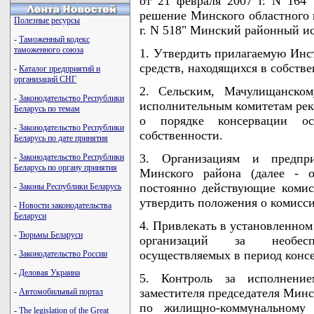
от 21 февраля 2007 г. N 164
решение Минского областного 
Полезные ресурсы
г. N 518" Минский районный 
-
Таможенный кодекс
таможенного союза
1. Утвердить прилагаемую Инс
средств, находящихся в собств
-
Каталог предприятий и
организаций СНГ
2. Сельским, Мачулищанском
-
Законодательство Республики
исполнительным комитетам рек
Беларусь по темам
о порядке консервации о
-
Законодательство Республики
собственности.
Беларусь по дате принятия
3. Организациям и предпри
-
Законодательство Республики
Беларусь по органу принятия
Минского района (далее - о
постоянно действующие комис
-
Законы Республики Беларусь
утвердить положения о комисси
-
Новости законодательства
Беларуси
4. Привлекать в установленном
-
Тюрьмы Беларуси
организаций за необесп
осуществляемых в период конс
-
Законодательство России
-
Деловая Украина
5. Контроль за исполнени
заместителя председателя Минс
-
Автомобильный портал
по жилищно-коммунальному х
-
The legislation of the Great