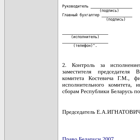
Руководитель ___________________    
                 (подпись)          
Главный бухгалтер ______________    
_____________________

    (исполнитель)

_____________________

     (телефон)".
2. Контроль за исполнени
заместителя председателя В
комитета Костевича Г.М., ф
исполнительного комитета, 
сборам Республики Беларусь по
Председатель Е.А.ИГНАТОВИ
Право Беларуси 2007