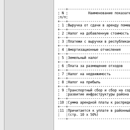
----+-------------------------------
¦ N ¦          Наименование показате
¦п/п¦                               
+---+-------------------------------
¦ 1 ¦Выручка от сдачи в аренду помещ
+---+-------------------------------
¦ 2 ¦Налог на добавленную стоимость 
+---+-------------------------------
¦ 3 ¦Платежи с выручки в республикан
+---+-------------------------------
¦ 4 ¦Амортизационные отчисления     
+---+-------------------------------
¦ 5 ¦Земельный налог                
+---+-------------------------------
¦ 6 ¦Плата за размещение отходов    
+---+-------------------------------
¦ 7 ¦Налог на недвижимость          
+---+-------------------------------
¦ 8 ¦Налог на прибыль               
+---+-------------------------------
¦ 9 ¦Транспортный сбор и сбор на сод
¦   ¦развитие инфраструктуры района 
+---+-------------------------------
¦10 ¦Сумма арендной платы к распреде
+---+-------------------------------
¦11 ¦Причитается к уплате в районный
¦   ¦(стр. 10 х 50%)                
----+------------------------------