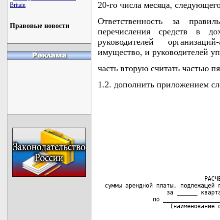
20-го числа месяца, следующего
Britain
Ответственность за правил
Правовые новости
перечисления средств в до
руководителей организаци
имущество, и руководителей уп
часть вторую считать частью пя
1.2. дополнить приложением с
                               РАСЧЕ
  суммы арендной платы, подлежащей п
                    за ______ кварта
                по _________________
                     (наименование 