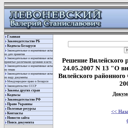
Главная
Законодательство РБ
Кодексы Беларуси
Законодательные и нормативные акты
по дате принятия
Законодательные и нормативные акты
Решение Вилейского р
принятые различными органами власти
Законодательные и нормативные акты
24.05.2007 N 13 "О в
по темам
Законодательные и нормативные акты
Вилейского районного 
по виду документы
Международное право в Беларуси
20
Законодательство СССР
Законы других стран
Докум
Кодексы
Законодательство РФ
Право Украины
Полезные ресурсы
<< Наз
Контакты
Новости сайта
Поиск документа