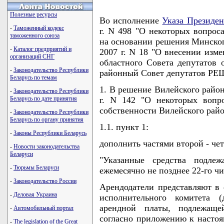
Полезные ресурсы
Во исполнение
Указа Президен
-
Таможенный кодекс
г. N 498 "О некоторых вопрос
таможенного союза
на основании решения Минского
-
Каталог предприятий и
2007 г. N 18 "О внесении изм
организаций СНГ
областного Совета депутатов 
-
Законодательство Республики
районный Совет депутатов Р
Беларусь по темам
1. В решение Вилейского район
-
Законодательство Республики
Беларусь по дате принятия
г. N 142 "О некоторых вопр
собственности Вилейского рай
-
Законодательство Республики
Беларусь по органу принятия
1.1. пункт 1:
-
Законы Республики Беларусь
дополнить частями второй - че
-
Новости законодательства
Беларуси
"Указанные средства подле
-
Тюрьмы Беларуси
ежемесячно не позднее 22-го ч
-
Законодательство России
Арендодатели представляют в
-
Деловая Украина
исполнительного комитета 
арендной платы, подлежащ
-
Автомобильный портал
согласно приложению к насто
-
The legislation of the Great