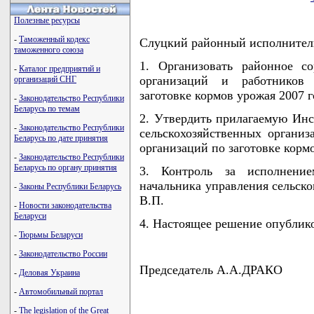
Полезные ресурсы
-
Таможенный кодекс
Слуцкий районный исполните
таможенного союза
1. Организовать районное со
-
Каталог предприятий и
организаций и работников 
организаций СНГ
заготовке кормов урожая 2007 г
-
Законодательство Республики
Беларусь по темам
2. Утвердить прилагаемую Ин
-
Законодательство Республики
сельскохозяйственных организ
Беларусь по дате принятия
организаций по заготовке кормо
-
Законодательство Республики
Беларусь по органу принятия
3. Контроль за исполнени
начальника управления сельско
-
Законы Республики Беларусь
В.П.
-
Новости законодательства
Беларуси
4. Настоящее решение опублико
-
Тюрьмы Беларуси
-
Законодательство России
Председатель А.А.ДРАКО
-
Деловая Украина
-
Автомобильный портал
-
The legislation of the Great