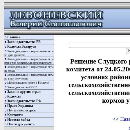
Главная
Законодательство РБ
Кодексы Беларуси
Законодательные и нормативные акты
по дате принятия
Законодательные и нормативные акты
Решение Слуцкого 
принятые различными органами власти
Законодательные и нормативные акты
комитета от 24.05.2
по темам
Законодательные и нормативные акты
условиях район
по виду документы
Международное право в Беларуси
сельскохозяйственн
Законодательство СССР
сельскохозяйственн
Законы других стран
Кодексы
кормов у
Законодательство РФ
Право Украины
Полезные ресурсы
Контакты
<< Наз
Новости сайта
Поиск документа