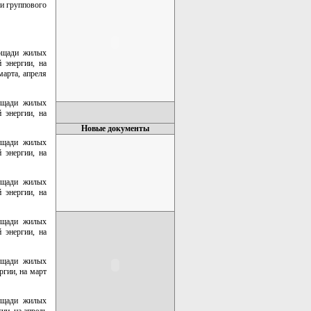
и группового
лощади жилых
 энергии, на
марта, апреля
лощади жилых
 энергии, на
Новые документы
лощади жилых
 энергии, на
лощади жилых
 энергии, на
лощади жилых
 энергии, на
лощади жилых
гии, на март
лощади жилых
ии, на апрель