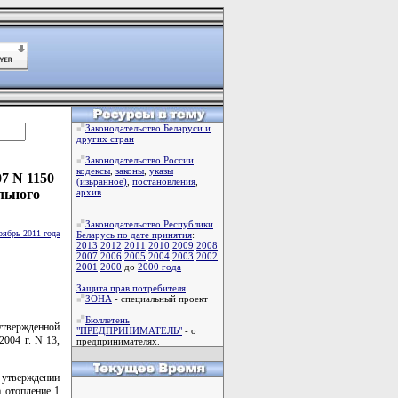
Законодательство Беларуси и
других стран
Законодательство России
кодексы
,
законы
,
указы
7 N 1150
(изьранное)
,
постановления
,
льного
архив
Законодательство Республики
оябрь 2011 года
Беларусь по дате принятия
:
2013
2012
2011
2010
2009
2008
2007
2006
2005
2004
2003
2002
2001
2000
до
2000 года
Защита прав потребителя
ЗОНА
- специальный проект
Бюллетень
твержденной
"ПРЕДПРИНИМАТЕЛЬ"
- о
004 г. N 13,
предпринимателях.
 утверждении
а отопление 1