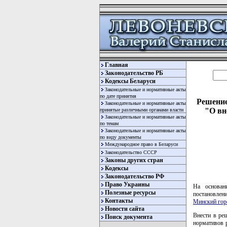
Главная
Законодательство РБ
Кодексы Беларуси
Законодательные и нормативные акты
по дате принятия
Решение
Законодательные и нормативные акты
"О вн
принятые различными органами власти
Законодательные и нормативные акты
по темам
Законодательные и нормативные акты
по виду документы
Международное право в Беларуси
Законодательство СССР
Законы других стран
Кодексы
Законодательство РФ
Право Украины
На основан
Полезные ресурсы
постановлен
Контакты
Минский гор
Новости сайта
Внести в ре
Поиск документа
нормативов р