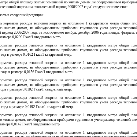
 метра общей площади жилых помещений по жилым домам, не оборудованным приборам
а тепловой энергии на отопительный период 2006/2007 года" следующее изменение:
жить в следующей редакции:
ть норматив расхода тепловой энергии на отопление 1 квадратного метра общей п
о жилым домам, не оборудованным приборами группового учета расхода тепловой
 период 2006/2007 года, за исключением ноября, декабря 2006 года, января, февраля, 
 размере 0,0209 Гкал/1 квадратный метр.
орматив расхода тепловой энергии на отопление 1 квадратного метра общей п
о жилым домам, не оборудованным приборами группового учета расхода тепловой
года в размере 0,0162 Гкал/1 квадратный метр.
орматив расхода тепловой энергии на отопление 1 квадратного метра общей п
о жилым домам, не оборудованным приборами группового учета расхода тепловой
 года в размере 0,0156 Гкал/1 квадратный метр.
орматив расхода тепловой энергии на отопление 1 квадратного метра общей п
о жилым домам, не оборудованным приборами группового учета расхода тепловой
года в размере 0,0192 Гкал/1 квадратный метр.
орматив расхода тепловой энергии на отопление 1 квадратного метра общей п
о жилым домам, не оборудованным приборами группового учета расхода тепловой
 года в размере 0,0192 Гкал/1 квадратный метр.
орматив расхода тепловой энергии на отопление 1 квадратного метра общей п
о жилым домам, не оборудованным приборами группового учета расхода тепловой энер
размере 0,0142 Гкал/1 квадратный метр.
орматив расхода тепловой энергии на отопление 1 квадратного метра общей п
 жилым домам, не оборудованным приборами группового учета расхода тепловой энерг