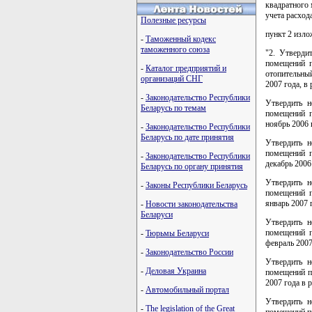
квадратного
учета расход
Полезные ресурсы
пункт 2 изло
-
Таможенный кодекс
таможенного союза
"2. Утверди
помещений п
-
Каталог предприятий и
отопительный
организаций СНГ
2007 года, в
-
Законодательство Республики
Утвердить н
Беларусь по темам
помещений п
ноябрь 2006 
-
Законодательство Республики
Беларусь по дате принятия
Утвердить н
помещений п
-
Законодательство Республики
декабрь 2006
Беларусь по органу принятия
Утвердить н
-
Законы Республики Беларусь
помещений п
январь 2007 
-
Новости законодательства
Беларуси
Утвердить н
помещений п
-
Тюрьмы Беларуси
февраль 2007
-
Законодательство России
Утвердить н
-
Деловая Украина
помещений п
2007 года в 
-
Автомобильный портал
Утвердить н
-
The legislation of the Great
помещений по