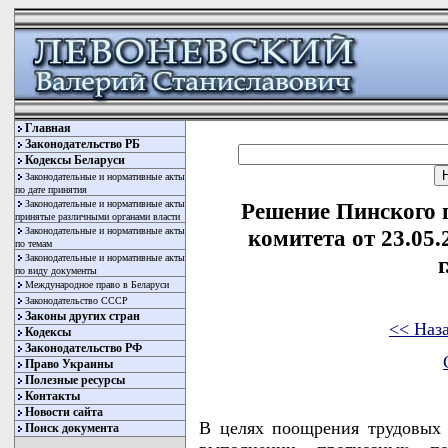
Главная
Законодательство РБ
Кодексы Беларуси
Законодательные и нормативные акты
по дате принятия
Законодательные и нормативные акты
Решение Пинского 
принятые различными органами власти
Законодательные и нормативные акты
комитета от 23.05.
по темам
Законодательные и нормативные акты
по виду документы
Международное право в Беларуси
Законодательство СССР
Законы других стран
<< Наз
Кодексы
Законодательство РФ
Право Украины
Полезные ресурсы
Контакты
Новости сайта
В целях поощрения трудовых 
Поиск документа