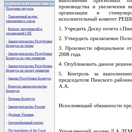
выполнении прогнозных по
производства и увеличения в
Полезные ресурсы
организации и стимулир
-
Таможенный кодекс
исполнительный комитет РЕШ
таможенного союза
1. Учредить Доску почета г.Пин
-
Каталог предприятий и
организаций СНГ
2. Утвердить прилагаемое Поло
-
Законодательство Республики
Беларусь по темам
3. Произвести официальное от
2008 года.
-
Законодательство Республики
Беларусь по дате принятия
4. Опубликовать данное решени
-
Законодательство Республики
Беларусь по органу принятия
5. Контроль за выполнение
-
Законы Республики Беларусь
председателя Пинского районн
А.А.
-
Новости законодательства
Беларуси
-
Тюрьмы Беларуси
Исполняющий обязанности пр
-
Законодательство России
-
Деловая Украина
-
Автомобильный портал
Управляющий делами Л.А.Л
-
The legislation of the Great