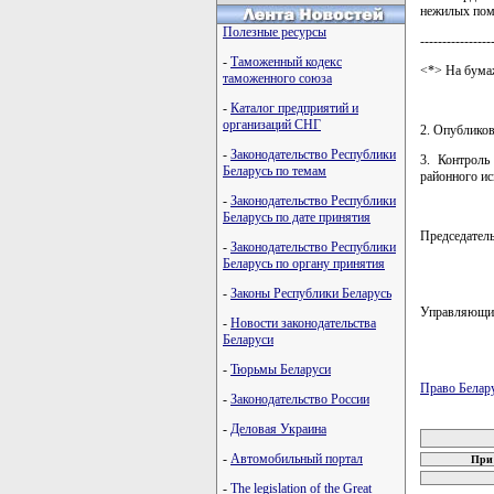
нежилых пом
Полезные ресурсы
----------------
-
Таможенный кодекс
<*> На бума
таможенного союза
-
Каталог предприятий и
организаций СНГ
2. Опубликов
-
Законодательство Республики
3. Контроль
Беларусь по темам
районного и
-
Законодательство Республики
Беларусь по дате принятия
Председате
-
Законодательство Республики
Беларусь по органу принятия
-
Законы Республики Беларусь
Управляющ
-
Новости законодательства
Беларуси
-
Тюрьмы Беларуси
Право Белар
-
Законодательство России
карта новых
-
Деловая Украина
-
Автомобильный портал
При 
-
The legislation of the Great