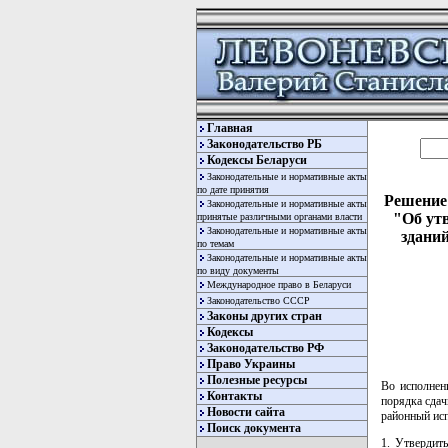
Главная
Законодательство РБ
Кодексы Беларуси
Законодательные и нормативные акты
по дате принятия
Решение 
Законодательные и нормативные акты
"Об ут
принятые различными органами власти
Законодательные и нормативные акты
здани
по темам
Законодательные и нормативные акты
по виду документы
Международное право в Беларуси
Законодательство СССР
Законы других стран
Кодексы
Законодательство РФ
Право Украины
Полезные ресурсы
Во исполнен
Контакты
порядка сдач
Новости сайта
районный ис
Поиск документа
1. Утвердит