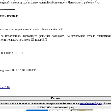
ещений, находящихся в коммунальной собственности Лепельского района <*>.
----------------
жном носителе.
ать настоящее решение в газете "Лепельский край".
 за исполнением настоящего решения возложить на начальника отдела экономики
сполнительного комитета Шишпар З.П.
ль П.Г.ШИКШНЯН
ий делами В.Н.ЛАВРИНОВИЧ
уси 2007
 документов
Разное
полном или частичном использовании материалов сайта ссылка на
pravo.levonevsky.org
обязат
© 2006-2017г. www.levonevsky.org