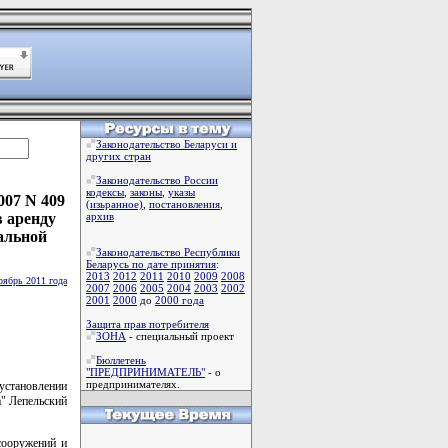
Законодательство Беларуси и
других стран
Законодательство России
кодексы
,
законы
,
указы
007 N 409
(изьранное)
,
постановления
,
 аренду
архив
альной
Законодательство Республики
Беларусь по дате принятия
:
2013
2012
2011
2010
2009
2008
оябрь 2011 года
2007
2006
2005
2004
2003
2002
2001
2000
до
2000 года
Защита прав потребителя
ЗОНА
- специальный проект
Бюллетень
"ПРЕДПРИНИМАТЕЛЬ"
- о
предпринимателях.
установлении
а" Лепельский
сооружений и