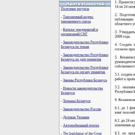
1. Провести 
14 по 24 окт
Полезные ресурсы
2. Подготов
-
Таможенный кодекс
публикацию 
таможенного союза
областного у
-
Каталог предприятий и
3. Утвердит
организаций СНГ
2009 года.
-
Законодательство Республики
4. Создать 
Беларусь по темам
согласно пр
-
Законодательство Республики
5. Кохановс
Беларусь по дате принятия
руководите
собственност
-
Законодательство Республики
Беларусь по органу принятия
5.1. создать
работ к пров
-
Законы Республики Беларусь
5.2. оказыв
-
Новости законодательства
Республики Б
Беларуси
6. Кохановск
-
Тюрьмы Беларуси
6.1. до 1 фе
-
Законодательство России
книг похозяй
-
Деловая Украина
6.2. до 24 о
изменения ад
-
Автомобильный портал
6.3. по пре
-
The legislation of the Great