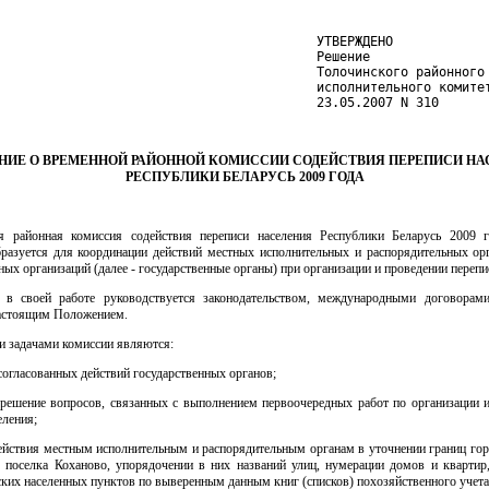
                                          УТВЕРЖДЕНО

                                          Решение

                                          Толочинского районного

                                          исполнительного комитет
                                          23.05.2007 N 310
НИЕ О ВРЕМЕННОЙ РАЙОННОЙ КОМИССИИ СОДЕЙСТВИЯ ПЕРЕПИСИ НА
РЕСПУБЛИКИ БЕЛАРУСЬ 2009 ГОДА
я районная комиссия содействия переписи населения Республики Беларусь 2009 г
бразуется для координации действий местных исполнительных и распорядительных ор
ных организаций (далее - государственные органы) при организации и проведении перепи
 в своей работе руководствуется законодательством, международными договорам
настоящим Положением.
и задачами комиссии являются:
согласованных действий государственных органов;
 решение вопросов, связанных с выполнением первоочередных работ по организации 
еления;
действия местным исполнительным и распорядительным органам в уточнении границ гор
о поселка Коханово, упорядочении в них названий улиц, нумерации домов и квартир,
ских населенных пунктов по выверенным данным книг (списков) похозяйственного учета