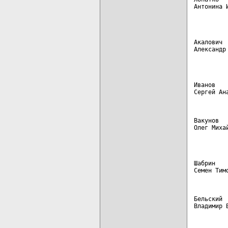
Антонина 
         
Акалович 
Александр
         
Иванов   
Сергей Ан
Вакунов  
Олег Миха
         
Шабрин   
Семен Тим
Бельский 
Владимир 
         
         