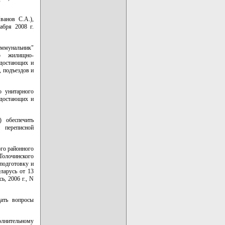
ванов С.А.),
абря 2008 г.
оммунальник"
ию жилищно-
едостающих и
, подъездов и
о унитарного
едостающих и
) обеспечить
 переписной
ого районного
Толочинского
 подготовку и
еларусь от 13
ь, 2006 г., N
ать вопросы
олнительному