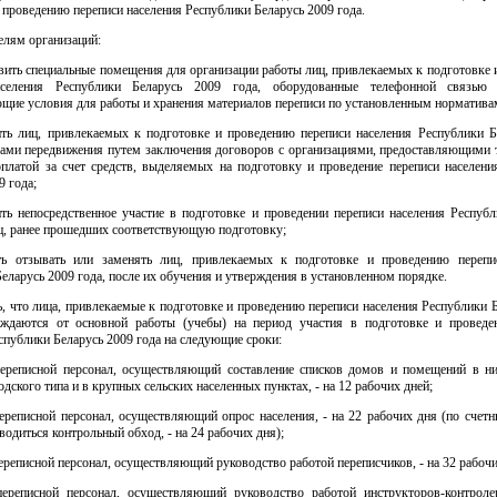
 проведению переписи населения Республики Беларусь 2009 года.
елям организаций:
авить специальные помещения для организации работы лиц, привлекаемых к подготовке
аселения Республики Беларусь 2009 года, оборудованные телефонной связь
щие условия для работы и хранения материалов переписи по установленным норматива
чить лиц, привлекаемых к подготовке и проведению переписи населения Республики Б
твами передвижения путем заключения договоров с организациями, предоставляющими 
 оплатой за счет средств, выделяемых на подготовку и проведение переписи населени
9 года;
ить непосредственное участие в подготовке и проведении переписи населения Респуб
иц, ранее прошедших соответствующую подготовку;
ить отзывать или заменять лиц, привлекаемых к подготовке и проведению перепи
еларусь 2009 года, после их обучения и утверждения в установленном порядке.
ь, что лица, привлекаемые к подготовке и проведению переписи населения Республики 
ождаются от основной работы (учебы) на период участия в подготовке и проведе
спублики Беларусь 2009 года на следующие сроки:
ереписной персонал, осуществляющий составление списков домов и помещений в ни
одского типа и в крупных сельских населенных пунктах, - на 12 рабочих дней;
ереписной персонал, осуществляющий опрос населения, - на 22 рабочих дня (по счетн
оводиться контрольный обход, - на 24 рабочих дня);
реписной персонал, осуществляющий руководство работой переписчиков, - на 32 рабочи
ереписной персонал, осуществляющий руководство работой инструкторов-контроле