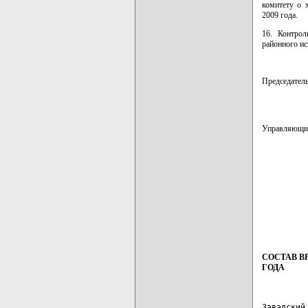
комитету о 
2009 года.
16. Контрол
районного ис
Председате
Управляющи
СОСТАВ В
ГОДА
Завадский