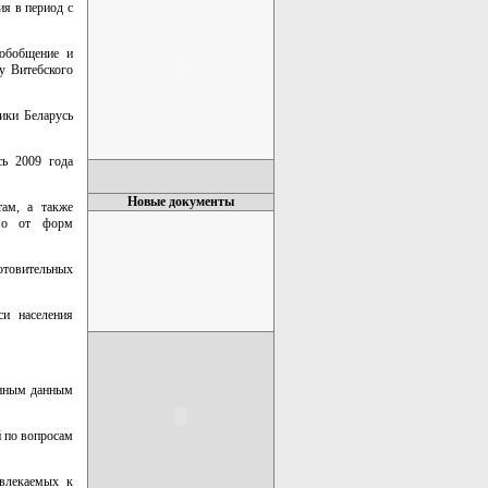
ия в период с
 обобщение и
у Витебского
ики Беларусь
сь 2009 года
Новые документы
там, а также
имо от форм
готовительных
си населения
ренным данным
й по вопросам
ивлекаемых к