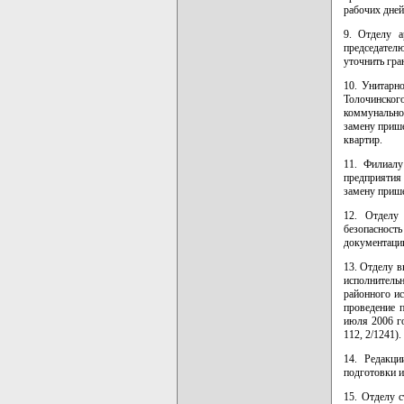
рабочих дней
9. Отделу а
председател
уточнить гра
10. Унитарн
Толочинско
коммунально
замену прише
квартир.
11. Филиалу
предприятия
замену прише
12. Отделу 
безопаснос
документации
13. Отделу в
исполнитель
районного ис
проведение п
июля 2006 го
112, 2/1241).
14. Редакц
подготовки и
15. Отделу 