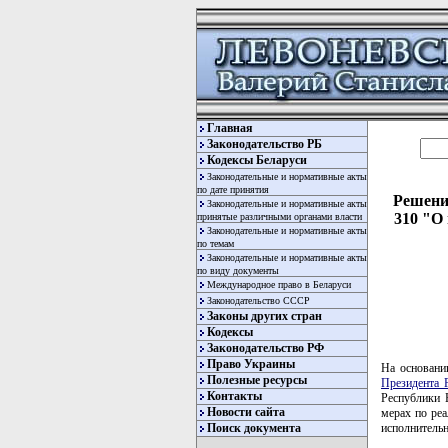
Главная
Законодательство РБ
Кодексы Беларуси
Законодательные и нормативные акты
по дате принятия
Решение
Законодательные и нормативные акты
310 "О
принятые различными органами власти
Законодательные и нормативные акты
по темам
Законодательные и нормативные акты
по виду документы
Международное право в Беларуси
Законодательство СССР
Законы других стран
Кодексы
Законодательство РФ
Право Украины
На основан
Полезные ресурсы
Президента 
Контакты
Республики 
Новости сайта
мерах по реа
исполнитель
Поиск документа