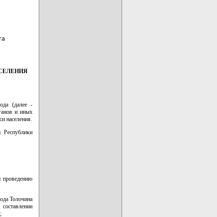
а

СЕЛЕНИЯ
ода (далее -
ганов и иных
си населения.
и Республики
и проведению
ода Толочина
 составлении
;