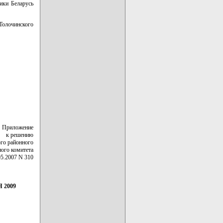
ики Беларусь
Толочинского
Приложение
к решению
го районного
ного комитета
05.2007 N 310
 2009