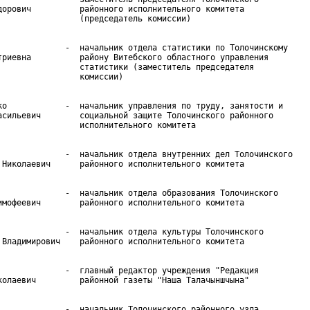
дорович          районного исполнительного комитета

              -  начальник отдела статистики по Толочинскому

триевна          району Витебского областного управления

                 статистики (заместитель председателя

ко            -  начальник управления по труду, занятости и

асильевич        социальной защите Толочинского районного

              -  начальник отдела внутренних дел Толочинского

              -  начальник отдела образования Толочинского

              -  начальник отдела культуры Толочинского

              -  главный редактор учреждения "Редакция

              -  начальник Толочинского районного узла
