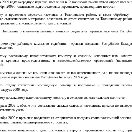
в 2009 году очередную перепись населения в Толочинском районе путем опроса населен
ября 2009 г. специально подготовленным персоналом, производящим подсчет.
ку и проведение переписи населения в Толочинском районе, а также обработку,
ее статистических материалов возложить на отдел статистики по Толочинскому район
правления статистики (далее - отдел статистики).
ь Положение о временной районной комиссии содействия переписи населения Республ
временную районную комиссию содействия переписи населения Республики Белару
иложению.
кому поселковому исполнительному комитету и сельским исполнительным комите
лям крупных производственных и сельскохозяйственных организаций (независ
и):
 на местах аналогичные комиссии и возложить на них ответственность за выполнение под
едению переписи населения Республики Беларусь 2009 года;
ать отделу статистики необходимую помощь в подготовке и проведении перепи
еларусь 2009 года.
ому поселковому исполнительному комитету и сельским исполнительным комитетам:
враля 2009 г. обеспечить составление списков сельских населенных пунктов по выве
ственного учета;
ктября 2009 г. временно воздержаться от принятия в пределах своих полномочий решени
министративно-территориального устройства;
дставлению начальника отдела статистики утвердить персональный состав лиц, пр