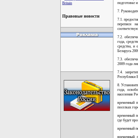
подготовке и
Britain
7. Руководит
Правовые новости
7.1. предост
переписи н
соответствую
7.2. обеспе
года, средс
средства, и
Беларусь 200
7.3. обеспеч
2009 года л
7.4. запрет
Республики Б
8. Установит
года, освоб
населения Ре
временный п
поселках гор
временный п
где будет пр
временный пе
временный п