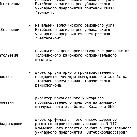
Игнатьевна       Витебского филиала республиканского

                 унитарного предприятия почтовой связи

              -  начальник Толочинского районного узла

 Сергеевич       Витебского филиала республиканского

                 унитарного предприятия электросвязи

              -  начальник отдела архитектуры и строительства

атольевич        Толочинского районного исполнительного

              -  директор унитарного производственного

йлович           предприятия жилищно-коммунального хозяйства

                 "Толочин-коммунальник" Толочинского

              -  директор Кохановского унитарного

офеевич          производственного предприятия жилищно-

              -  директор филиала "Толочинское дорожное

Владимирович     ремонтно-строительное управление N 147"

                 коммунального проектно-ремонтно-строительного

                 унитарного предприятия "Витебскоблдорстрой"