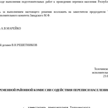
ходе выполнения подготовительных работ к проведению переписи населения Республ
ь за выполнением настоящего решения возложить на заместителя председателя 
полнительного комитета Завадского М.Ф.
ль А.В.МАРЕЙКО
й делами В.Н.РЕШЕТНИКОВ
Толочинско
исполнитель
23.
РЕМЕННОЙ РАЙОННОЙ КОМИССИИ СОДЕЙСТВИЯ ПЕРЕПИСИ НАСЕЛЕНИЯ
              -  заместитель председателя Толочинского
