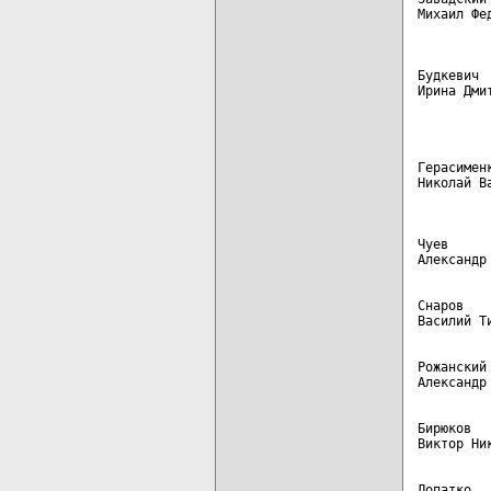
Михаил Фе
Будкевич 
Ирина Дми
         
Герасимен
Николай В
Чуев     
Снаров   
Рожанский
Бирюков  
Лопатко  