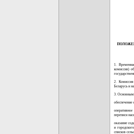
         
         
         
         
         
ПОЛОЖЕ
1. Временна
комиссия) о
государствен
2. Комиссия
Беларусь и 
3. Основным
обеспечение 
оперативное
переписи нас
оказание со
и городског
списков сель