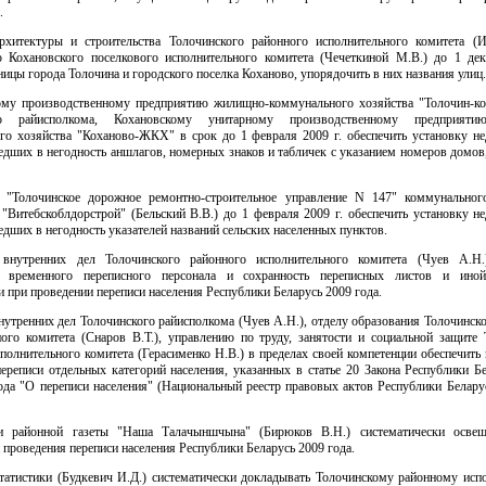
.
рхитектуры и строительства Толочинского районного исполнительного комитета (И
ю Кохановского поселкового исполнительного комитета (Чечеткиной М.В.) до 1 дек
ницы города Толочина и городского поселка Коханово, упорядочить в них названия улиц.
ому производственному предприятию жилищно-коммунального хозяйства "Толочин-к
го райисполкома, Кохановскому унитарному производственному предприят
го хозяйства "Коханово-ЖКХ" в срок до 1 февраля 2009 г. обеспечить установку н
дших в негодность аншлагов, номерных знаков и табличек с указанием номеров домов
 "Толочинское дорожное ремонтно-строительное управление N 147" коммунальног
 "Витебскоблдорстрой" (Бельский В.В.) до 1 февраля 2009 г. обеспечить установку н
дших в негодность указателей названий сельских населенных пунктов.
внутренних дел Толочинского районного исполнительного комитета (Чуев А.Н.
ть временного переписного персонала и сохранность переписных листов и иной
 при проведении переписи населения Республики Беларусь 2009 года.
нутренних дел Толочинского райисполкома (Чуев А.Н.), отделу образования Толочинск
ного комитета (Снаров В.Т.), управлению по труду, занятости и социальной защите 
полнительного комитета (Герасименко Н.В.) в пределах своей компетенции обеспечить
ереписи отдельных категорий населения, указанных в статье 20 Закона Республики Б
да "О переписи населения" (Национальный реестр правовых актов Республики Беларус
ии районной газеты "Наша Талачыншчына" (Бирюков В.Н.) систематически освещ
 проведения переписи населения Республики Беларусь 2009 года.
статистики (Будкевич И.Д.) систематически докладывать Толочинскому районному исп