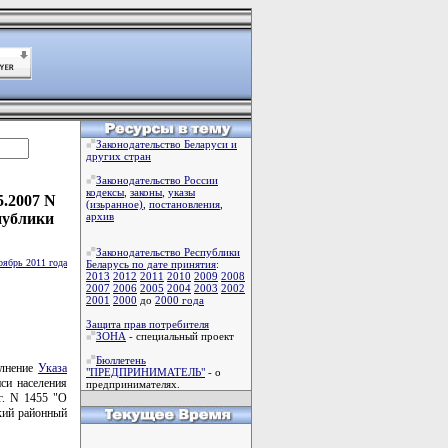
Законодательство Беларуси и
других стран
Законодательство России
кодексы
,
законы
,
указы
5.2007 N
(изьранное)
,
постановления
,
публики
архив
Законодательство Республики
оябрь 2011 года
Беларусь по дате принятия
:
2013
2012
2011
2010
2009
2008
2007
2006
2005
2004
2003
2002
2001
2000
до
2000 года
Защита прав потребителя
ЗОНА
- специальный проект
Бюллетень
олнение
Указа
"ПРЕДПРИНИМАТЕЛЬ"
- о
си населения
предпринимателях.
г. N 1455 "О
ский районный