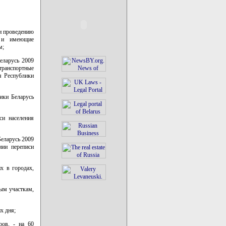
 и проведению
ю и имеющие
м;
еларусь 2009
транспортные
я Республики
лики Беларусь
си населения
Беларусь 2009
нии переписи
х в городах,
ым участкам,
х дня;
ров, - на 60