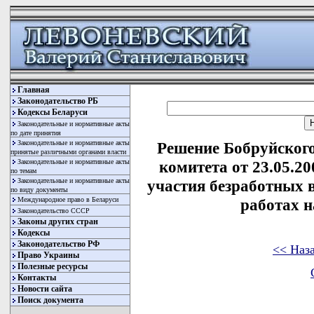
Главная
Законодательство РБ
Кодексы Беларуси
Законодательные и нормативные акты
по дате принятия
Законодательные и нормативные акты
Решение Бобруйского
принятые различными органами власти
Законодательные и нормативные акты
комитета от 23.05.2
по темам
Законодательные и нормативные акты
участия безработных
по виду документы
Международное право в Беларуси
работах н
Законодательство СССР
Законы других стран
Кодексы
Законодательство РФ
<< Наз
Право Украины
Полезные ресурсы
Контакты
Новости сайта
Поиск документа