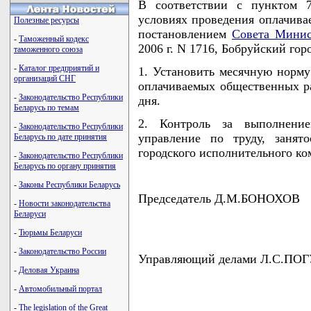
В соответствии с пунктом 
условиях проведения оплачива
Полезные ресурсы
постановлением
Совета Минис
-
Таможенный кодекс
2006 г. N 1716, Бобруйский г
таможенного союза
-
Каталог предприятий и
1. Установить месячную норму
организаций СНГ
оплачиваемых общественных ра
-
Законодательство Республики
дня.
Беларусь по темам
2. Контроль за выполнени
-
Законодательство Республики
управление по труду, занят
Беларусь по дате принятия
городского исполнительного ком
-
Законодательство Республики
Беларусь по органу принятия
-
Законы Республики Беларусь
Председатель Д.М.БОНОХОВ
-
Новости законодательства
Беларуси
-
Тюрьмы Беларуси
-
Законодательство России
Управляющий делами Л.С.ПО
-
Деловая Украина
-
Автомобильный портал
-
The legislation of the Great