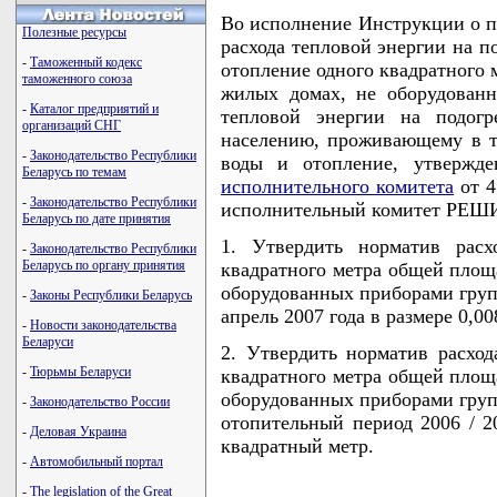
Во исполнение Инструкции о п
Полезные ресурсы
расхода тепловой энергии на п
-
Таможенный кодекс
отопление одного квадратного
таможенного союза
жилых домах, не оборудованн
-
Каталог предприятий и
тепловой энергии на подогр
организаций СНГ
населению, проживающему в т
-
Законодательство Республики
воды и отопление, утверж
Беларусь по темам
исполнительного комитета
от 4
-
Законодательство Республики
исполнительный комитет РЕШ
Беларусь по дате принятия
1. Утвердить норматив расх
-
Законодательство Республики
Беларусь по органу принятия
квадратного метра общей пло
оборудованных приборами групп
-
Законы Республики Беларусь
апрель 2007 года в размере 0,0
-
Новости законодательства
Беларуси
2. Утвердить норматив расход
-
Тюрьмы Беларуси
квадратного метра общей пло
оборудованных приборами групп
-
Законодательство России
отопительный период 2006 / 20
-
Деловая Украина
квадратный метр.
-
Автомобильный портал
-
The legislation of the Great