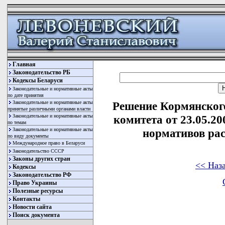
Главная
Законодательство РБ
Кодексы Беларуси
Законодательные и нормативные акты
по дате принятия
Законодательные и нормативные акты
Решение Кормянског
принятые различными органами власти
Законодательные и нормативные акты
комитета от 23.05.2
по темам
Законодательные и нормативные акты
нормативов рас
по виду документы
Международное право в Беларуси
Законодательство СССР
Законы других стран
<< Наз
Кодексы
Законодательство РФ
Право Украины
Полезные ресурсы
Контакты
Новости сайта
Поиск документа