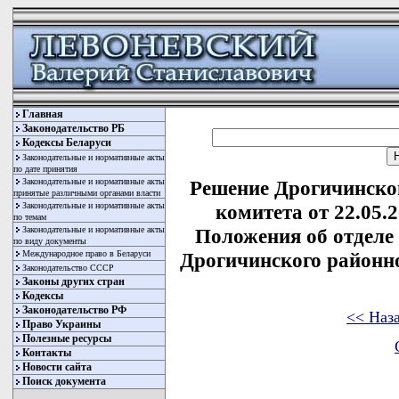
Главная
Законодательство РБ
Кодексы Беларуси
Законодательные и нормативные акты
по дате принятия
Законодательные и нормативные акты
Решение Дрогичинско
принятые различными органами власти
Законодательные и нормативные акты
комитета от 22.05.
по темам
Законодательные и нормативные акты
Положения об отделе
по виду документы
Международное право в Беларуси
Дрогичинского районн
Законодательство СССР
Законы других стран
Кодексы
Законодательство РФ
<< Наз
Право Украины
Полезные ресурсы
Контакты
Новости сайта
Поиск документа