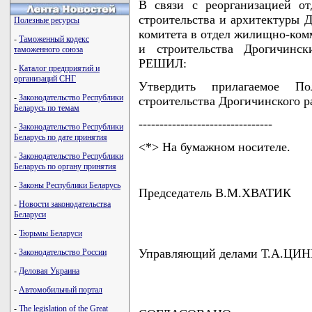
В связи с реорганизацией от
строительства и архитектуры 
Полезные ресурсы
комитета в отдел жилищно-комм
-
Таможенный кодекс
и строительства Дрогичинс
таможенного союза
РЕШИЛ:
-
Каталог предприятий и
организаций СНГ
Утвердить прилагаемое П
-
Законодательство Республики
строительства Дрогичинского р
Беларусь по темам
--------------------------------
-
Законодательство Республики
Беларусь по дате принятия
<*> На бумажном носителе.
-
Законодательство Республики
Беларусь по органу принятия
-
Законы Республики Беларусь
Председатель В.М.ХВАТИК
-
Новости законодательства
Беларуси
-
Тюрьмы Беларуси
Управляющий делами Т.А.Ц
-
Законодательство России
-
Деловая Украина
-
Автомобильный портал
-
The legislation of the Great