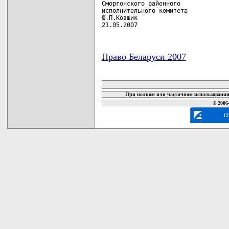
Сморгонского районного

исполнительного комитета

Ю.П.Ковшик

21.05.2007
Право Беларуси 2007
карта новых документов
При полном или частичном использовании 
© 2006