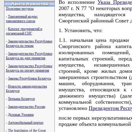
Во исполнение
Указа Президе
2007 г. N 77 "О некоторых во
Полезные ресурсы
имущества, находящегося
-
Таможенный кодекс
Сморгонский районный Совет 
таможенного союза
-
Каталог предприятий и
1. Установить, что:
организаций СНГ
1.1. начальная цена продажи
-
Законодательство Республики
Сморгонского района капита
Беларусь по темам
изолированных помещений,
-
Законодательство Республики
капитальных строений, пере
Беларусь по дате принятия
имущества, незавершенных
-
Законодательство Республики
строений, кроме жилых домо
Беларусь по органу принятия
завершенных строительством (
-
Законы Республики Беларусь
машин, оборудования, тра
-
Новости законодательства
имущества, относящихся к 
Беларуси
движимого имущества) (дал
-
Тюрьмы Беларуси
коммунальной собственности
-
Законодательство России
установлено
Президентом Респ
-
Деловая Украина
после первых нерезультативных
-
Автомобильный портал
продаже объекта коммунальной 
-
The legislation of the Great