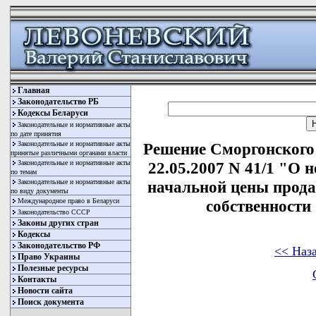
Главная
Законодательство РБ
Кодексы Беларуси
Законодательные и нормативные акты
по дате принятия
Законодательные и нормативные акты
Решение Сморгонского 
принятые различными органами власти
Законодательные и нормативные акты
22.05.2007 N 41/1 "О
по темам
Законодательные и нормативные акты
начальной цены прода
по виду документы
Международное право в Беларуси
собственности
Законодательство СССР
Законы других стран
Кодексы
Законодательство РФ
<< Наз
Право Украины
Полезные ресурсы
Контакты
Новости сайта
Поиск документа