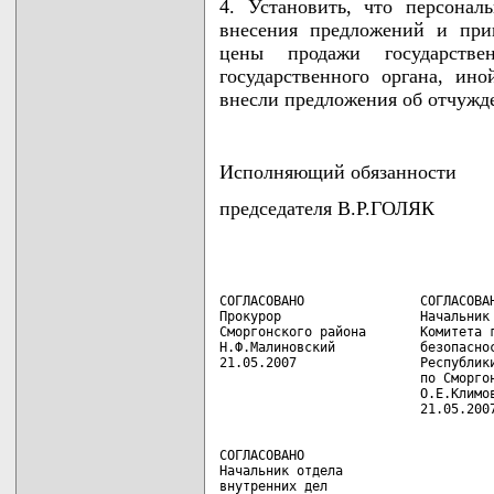
4. Установить, что персонал
внесения предложений и при
цены продажи государстве
государственного органа, ино
внесли предложения об отчужд
Исполняющий обязанности
председателя В.Р.ГОЛЯК
СОГЛАСОВАНО               СОГЛАСОВАН
Прокурор                  Начальник 
Сморгонского района       Комитета г
Н.Ф.Малиновский           безопаснос
21.05.2007                Республики
                          по Сморгон
                          О.Е.Климов
СОГЛАСОВАНО

Начальник отдела

внутренних дел
