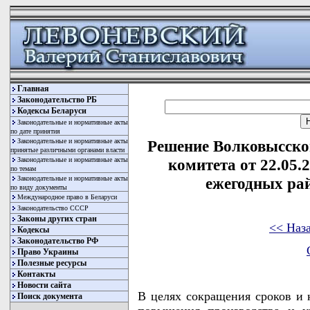
Главная
Законодательство РБ
Кодексы Беларуси
Законодательные и нормативные акты
по дате принятия
Законодательные и нормативные акты
Решение Волковысско
принятые различными органами власти
Законодательные и нормативные акты
комитета от 22.05.
по темам
Законодательные и нормативные акты
ежегодных ра
по виду документы
Международное право в Беларуси
Законодательство СССР
Законы других стран
<< Наз
Кодексы
Законодательство РФ
Право Украины
Полезные ресурсы
Контакты
Новости сайта
В целях сокращения сроков и к
Поиск документа