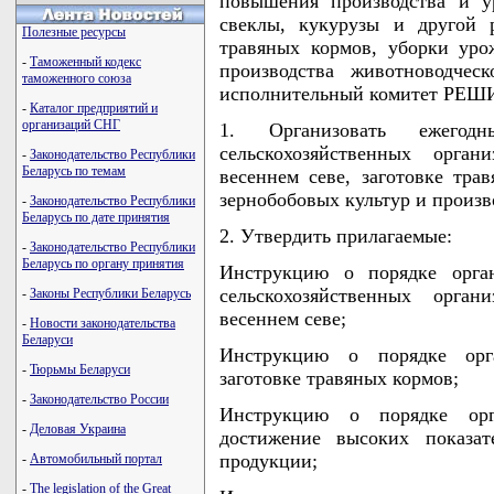
повышения производства и у
свеклы, кукурузы и другой р
Полезные ресурсы
травяных кормов, уборки уро
-
Таможенный кодекс
производства животноводчес
таможенного союза
исполнительный комитет РЕШ
-
Каталог предприятий и
организаций СНГ
1. Организовать ежегод
сельскохозяйственных орга
-
Законодательство Республики
Беларусь по темам
весеннем севе, заготовке тра
зернобобовых культур и произ
-
Законодательство Республики
Беларусь по дате принятия
2. Утвердить прилагаемые:
-
Законодательство Республики
Беларусь по органу принятия
Инструкцию о порядке орган
сельскохозяйственных орга
-
Законы Республики Беларусь
весеннем севе;
-
Новости законодательства
Беларуси
Инструкцию о порядке орг
-
Тюрьмы Беларуси
заготовке травяных кормов;
-
Законодательство России
Инструкцию о порядке орг
-
Деловая Украина
достижение высоких показат
продукции;
-
Автомобильный портал
-
The legislation of the Great