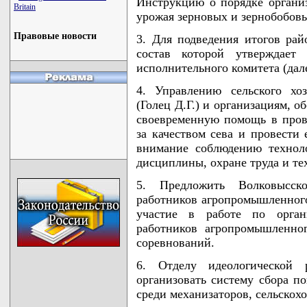
Инструкцию о порядке органи
Britain
урожая зерновых и зернобобовы
Правовые новости
3. Для подведения итогов рай
состав которой утверждает 
исполнительного комитета (дале
4. Управлению сельского хо
(Голец Д.Г.) и организациям, 
своевременную помощь в прове
за качеством сева и провести 
внимание соблюдению техноло
дисциплины, охране труда и те
5. Предложить Волковысск
работников агропромышленного
участие в работе по орган
работников агропромышленно
соревнований.
6. Отделу идеологической 
организовать систему сбора по
среди механизаторов, сельскох