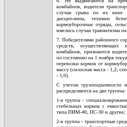
6. Не выдвигаются на прем
комбайнов, водители транспо
случаи срыва по их вине у
дисциплины, техники безо
кормоуборочные отряды, сельс
имелись случаи травматизма на
7. Победителями районного со
средств, осуществляющих 
комбайнов, признаются водит
по состоянию на 1 ноября теку
перевозки кормов от кормоубо
массу (силосная масса - 1,2; сен
- 1,0).
С учетом грузоподъемности и
распределяются на две группы:
1-я группа - специализирован
стебельных кормов с емкость
типа ПИМ-40, ПС-30 и другие;
2-я группа - транспортные сре