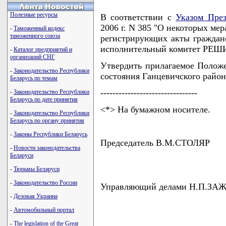
Полезные ресурсы
В соответствии с
Указом През
2006 г. N 385 "О некоторых ме
-
Таможенный кодекс
таможенного союза
регистрирующих акты граждан
исполнительный комитет РЕШ
-
Каталог предприятий и
организаций СНГ
Утвердить прилагаемое Положе
-
Законодательство Республики
состояния Ганцевичского район
Беларусь по темам
--------------------------------
-
Законодательство Республики
Беларусь по дате принятия
<*> На бумажном носителе.
-
Законодательство Республики
Беларусь по органу принятия
-
Законы Республики Беларусь
Председатель В.М.СТОЛЯР
-
Новости законодательства
Беларуси
-
Тюрьмы Беларуси
-
Законодательство России
Управляющий делами Н.П.ЗА
-
Деловая Украина
-
Автомобильный портал
-
The legislation of the Great