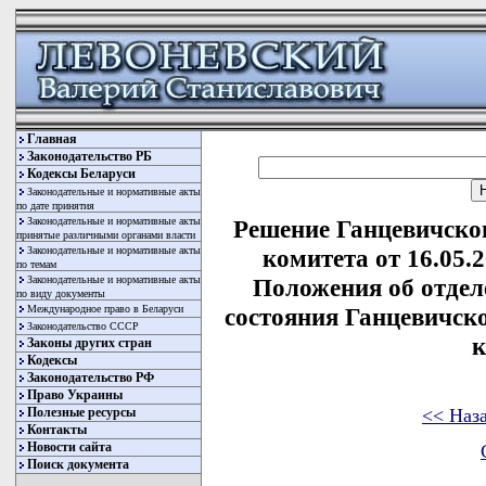
Главная
Законодательство РБ
Кодексы Беларуси
Законодательные и нормативные акты
по дате принятия
Законодательные и нормативные акты
Решение Ганцевичско
принятые различными органами власти
Законодательные и нормативные акты
комитета от 16.05.
по темам
Законодательные и нормативные акты
Положения об отдел
по виду документы
Международное право в Беларуси
состояния Ганцевичск
Законодательство СССР
к
Законы других стран
Кодексы
Законодательство РФ
Право Украины
<< Наз
Полезные ресурсы
Контакты
Новости сайта
Поиск документа