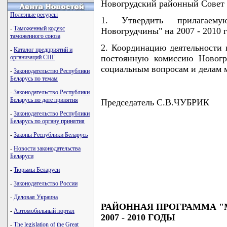
Новогрудский районный Совет
Полезные ресурсы
1. Утвердить прилагаем
-
Таможенный кодекс
Новогрудчины" на 2007 - 2010 г
таможенного союза
2. Координацию деятельности
-
Каталог предприятий и
постоянную комиссию Новогр
организаций СНГ
социальным вопросам и делам 
-
Законодательство Республики
Беларусь по темам
-
Законодательство Республики
Беларусь по дате принятия
Председатель С.В.ЧУБРИК
-
Законодательство Республики
Беларусь по органу принятия
-
Законы Республики Беларусь
                                    
-
Новости законодательства
                                    
Беларуси
                                    
                                    
-
Тюрьмы Беларуси
                                   
-
Законодательство России
-
Деловая Украина
РАЙОННАЯ ПРОГРАММА "
-
Автомобильный портал
2007 - 2010 ГОДЫ
-
The legislation of the Great