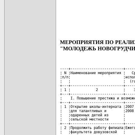
МЕРОПРИЯТИЯ ПО РЕАЛ
"МОЛОДЕЖЬ НОВОГРУДЧИНЫ
----+-------------------------+----------+--------------------------
¦ N ¦Наименование мероприятия ¦   Срок   ¦    Ответственные за     ¦
¦п/п¦                         ¦исполнения¦       исполнение        ¦
¦   ¦                         ¦  (годы)  ¦                         ¦
+---+-------------------------+----------+-------------------------+
¦ 1 ¦            2            ¦    3     ¦            4            ¦
+---+-------------------------+----------+-------------------------+
¦    I. Повышение престижа и возможности получения образования     ¦
+---+-------------------------+----------+-------------------------+
¦ 1 ¦Открытие школы-интерната ¦2007 -    ¦Управление образования   ¦
¦   ¦для талантливых и        ¦2008      ¦Новогрудского районного  ¦
¦   ¦одаренных детей из       ¦          ¦исполнительного комитета ¦
¦   ¦сельской местности       ¦          ¦(далее - райисполком)    ¦
+---+-------------------------+----------+-------------------------+
¦ 2 ¦Продолжить работу филиала¦Ежегодно  ¦Управление образования   ¦
¦   ¦факультета довузовской   ¦          ¦райисполкома             ¦
¦   ¦подготовки               ¦          ¦                         ¦
+---+-------------------------+----------+-------------------------+
¦ 3 ¦Создание условий для     ¦2008      ¦Учреждение образования   ¦
¦   ¦профессионального        ¦          ¦"Новогрудский            ¦
¦   ¦обучения в средних       ¦          ¦государственный торгово- ¦
¦   ¦специальных учебных      ¦          ¦экономический колледж"   ¦
¦   ¦заведениях молодых людей ¦          ¦(далее - УО "НГТЭК") <*>,¦
¦   ¦с особенностями          ¦          ¦учреждение образования   ¦
¦   ¦психофизического развития¦          ¦"Новогрудский            ¦
¦   ¦                         ¦          ¦государственный аграрный ¦
¦   ¦                         ¦          ¦колледж" (далее - УО     ¦
¦   ¦                         ¦          ¦"НГАК") <*>              ¦
+---+-------------------------+----------+-------------------------+
¦                II. Воспитание гражданина-патриота                ¦
+---+-------------------------+----------+-------------------------+
¦ 4 ¦Организация и проведение ¦Ежегодно  ¦Отдел по делам молодежи  ¦
¦   ¦патриотических акций, в  ¦          ¦райисполкома, управление ¦
¦   ¦том числе:               ¦          ¦образования райисполкома,¦
¦   ¦"Мы - граждане Беларуси!"¦          ¦отдел культуры           ¦
¦   ¦"Призывник"              ¦          ¦райисполкома, отдел      ¦
¦   ¦"Мой подарок ветерану"   ¦          ¦идеологической работы    ¦
¦   ¦"Вместе за сильную и     ¦          ¦райисполкома,            ¦
¦   ¦процветающую Беларусь"   ¦          ¦Новогрудская районная    ¦
¦   ¦"Квiтней, Беларусь!"     ¦          ¦организация общественного¦
¦   ¦"За Беларусь!"           ¦          ¦объединения "Белорусский ¦
¦   ¦"Ветеран живет рядом"    ¦          ¦республиканский союз     ¦
¦   ¦"Есть такая профессия -  ¦          ¦молодежи" (далее - ОО    ¦
¦   ¦Родину защищать"         ¦          ¦"БРСМ") <*>, Новогрудский¦
¦   ¦                         ¦          ¦районный военный         ¦
¦   ¦                         ¦          ¦комиссариат <*>,         ¦
¦   ¦                         ¦          ¦управление по труду,     ¦
¦   ¦                         ¦          ¦занятости и социальной   ¦
¦   ¦                         ¦          ¦защите райисполкома,     ¦
¦   ¦                         ¦          ¦Новогрудская районная    ¦
¦   ¦                         ¦          ¦пионерская организация   ¦
¦   ¦                         ¦          ¦общественного объединения¦
¦   ¦                         ¦          ¦"Белорусская             ¦
¦   ¦                         ¦          ¦республиканская          ¦
¦   ¦                         ¦          ¦пионерская организация"  ¦
¦   ¦                         ¦          ¦(далее - ОО "БРПО") <*>, ¦
¦   ¦                         ¦          ¦Новогрудская районная    ¦
¦   ¦                         ¦          ¦организация Белорусского ¦
¦   ¦                         ¦          ¦общественного объединения¦
¦   ¦                         ¦          ¦ветеранов <*>            ¦
+---+-------------------------+----------+-------------------------+
¦ 5 ¦Обеспечение деятельности ¦2008, 2010¦Отдел по делам молодежи  ¦
¦   ¦инициативных молодежных  ¦          ¦райисполкома, отдел      ¦
¦   ¦групп по подготовке и    ¦          ¦идеологической работы    ¦
¦   ¦проведению выборов, в том¦          ¦райисполкома, ОО "БРСМ"  ¦
¦   ¦числе:                   ¦          ¦<*>                      ¦
¦   ¦депутатов Палаты         ¦          ¦                         ¦
¦   ¦представителей           ¦          ¦                         ¦
¦   ¦Национального собрания   ¦          ¦                         ¦
¦   ¦Республики Беларусь      ¦          ¦                         ¦
¦   ¦Президента Республики    ¦          ¦                         ¦
¦   ¦Беларусь                 ¦          ¦                         ¦
+---+-------------------------+----------+-------------------------+
¦ 6 ¦Формирование             ¦2008 -    ¦Отдел идеологической     ¦
¦   ¦политического сознания   ¦2010      ¦работы райисполкома,     ¦
¦   ¦молодежи через           ¦          ¦управление обр