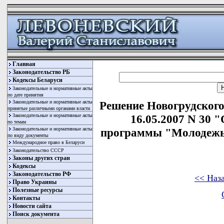
Главная
Законодательство РБ
Кодексы Беларуси
Законодательные и нормативные акты
по дате принятия
Законодательные и нормативные акты
Решение Новогрудского
принятые различными органами власти
Законодательные и нормативные акты
16.05.2007 N 30 
по темам
Законодательные и нормативные акты
программы "Молодежь 
по виду документы
Международное право в Беларуси
Законодательство СССР
Законы других стран
Кодексы
Законодательство РФ
<< Наз
Право Украины
Полезные ресурсы
Контакты
Новости сайта
Поиск документа