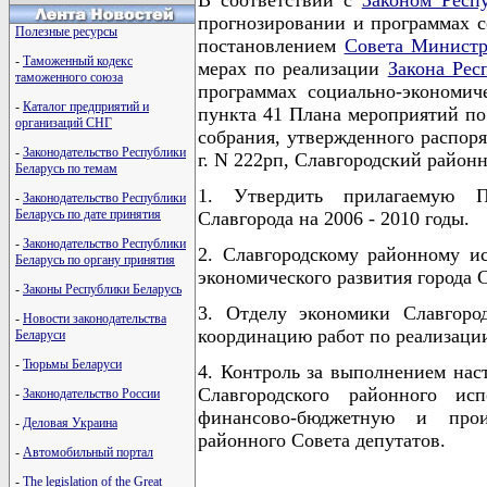
прогнозировании и программах с
Полезные ресурсы
постановлением
Совета Министр
-
Таможенный кодекс
мерах по реализации
Закона Рес
таможенного союза
программах социально-экономич
-
Каталог предприятий и
пункта 41 Плана мероприятий по
организаций СНГ
собрания, утвержденного распор
-
Законодательство Республики
г. N 222рп, Славгородский райо
Беларусь по темам
1. Утвердить прилагаемую Пр
-
Законодательство Республики
Беларусь по дате принятия
Славгорода на 2006 - 2010 годы.
-
Законодательство Республики
2. Славгородскому районному и
Беларусь по органу принятия
экономического развития города С
-
Законы Республики Беларусь
3. Отделу экономики Славгород
-
Новости законодательства
координацию работ по реализаци
Беларуси
-
Тюрьмы Беларуси
4. Контроль за выполнением нас
Славгородского районного ис
-
Законодательство России
финансово-бюджетную и произ
-
Деловая Украина
районного Совета депутатов.
-
Автомобильный портал
-
The legislation of the Great