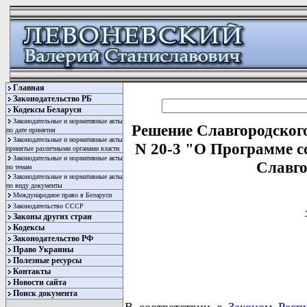
Главная
Законодательство РБ
Кодексы Беларуси
Законодательные и нормативные акты
Решение Славгородского
по дате принятия
Законодательные и нормативные акты
N 20-3 "О Программе с
принятые различными органами власти
Законодательные и нормативные акты
Славго
по темам
Законодательные и нормативные акты
по виду документы
Международное право в Беларуси
Законодательство СССР
Законы других стран
Кодексы
Законодательство РФ
Право Украины
Полезные ресурсы
Контакты
Новости сайта
Поиск документа
В соответствии с
Законом Респ