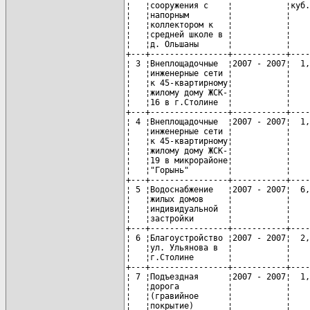
¦   ¦сооружения с    ¦           ¦куб.
¦   ¦напорным        ¦           ¦    
¦   ¦коллектором к   ¦           ¦    
¦   ¦средней школе в ¦           ¦    
¦   ¦д. Ольшаны      ¦           ¦    
+---+----------------+-----------+----
¦ 3 ¦Внеплощадочные  ¦2007 - 2007¦  1,
¦   ¦инженерные сети ¦           ¦    
¦   ¦к 45-квартирному¦           ¦    
¦   ¦жилому дому ЖСК-¦           ¦    
¦   ¦16 в г.Столине  ¦           ¦    
+---+----------------+-----------+----
¦ 4 ¦Внеплощадочные  ¦2007 - 2007¦  1,
¦   ¦инженерные сети ¦           ¦    
¦   ¦к 45-квартирному¦           ¦    
¦   ¦жилому дому ЖСК-¦           ¦    
¦   ¦19 в микрорайоне¦           ¦    
¦   ¦"Горынь"        ¦           ¦    
+---+----------------+-----------+----
¦ 5 ¦Водоснабжение   ¦2007 - 2007¦  6,
¦   ¦жилых домов     ¦           ¦    
¦   ¦индивидуальной  ¦           ¦    
¦   ¦застройки       ¦           ¦    
+---+----------------+-----------+----
¦ 6 ¦Благоустройство ¦2007 - 2007¦  2,
¦   ¦ул. Ульянова в  ¦           ¦    
¦   ¦г.Столине       ¦           ¦    
+---+----------------+-----------+----
¦ 7 ¦Подъездная      ¦2007 - 2007¦  1,
¦   ¦дорога          ¦           ¦    
¦   ¦(гравийное      ¦           ¦    
¦   ¦покрытие)       ¦           ¦    