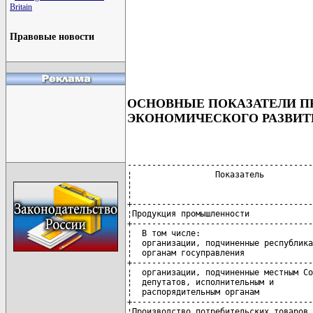
Britain
Правовые новости
ОСНОВНЫЕ ПОКАЗАТЕЛИ П
ЭКОНОМИЧЕСКОГО РАЗВИТИ
--------------------------------------
¦                 Показатель          
¦                                     
¦                                     
+-------------------------------------
¦Продукция промышленности             
+-------------------------------------
¦  В том числе:                       
¦  организации, подчиненные республика
¦  органам госуправления              
+-------------------------------------
¦  организации, подчиненные местным Со
¦  депутатов, исполнительным и        
¦  распорядительным органам           
+-------------------------------------
¦Производство потребительских товаров 