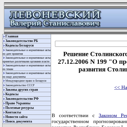
Главная
Законодательство РБ
Кодексы Беларуси
Законодательные и нормативные акты
Решение Столинского
по дате принятия
Законодательные и нормативные акты
27.12.2006 N 199 "О п
принятые различными органами власти
Законодательные и нормативные акты
развития Столин
по темам
Законодательные и нормативные акты
по виду документы
Международное право в Беларуси
Законодательство СССР
<< На
Законы других стран
Кодексы
Законодательство РФ
Право Украины
Полезные ресурсы
Контакты
В соответствии с
Законом Ре
Новости сайта
государственном прогнозирова
Поиск документа