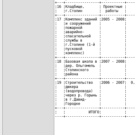
+---+----------------+-----------+----
¦16 ¦Кладбище,       ¦ Проектные ¦    
¦   ¦г.Столин        ¦  работы   ¦    
+---+----------------+-----------+----
¦17 ¦Комплекс зданий ¦2005 - 2008¦    
¦   ¦и сооружений    ¦           ¦    
¦   ¦пожарной        ¦           ¦    
¦   ¦аварийно-       ¦           ¦    
¦   ¦спасательной    ¦           ¦    
¦   ¦службы в        ¦           ¦    
¦   ¦г.Столине (1-й  ¦           ¦    
¦   ¦пусковой        ¦           ¦    
¦   ¦комплекс)       ¦           ¦    
+---+----------------+-----------+----
¦18 ¦Базовая школа в ¦2007 - 2008¦    
¦   ¦дер. Ольгомель  ¦           ¦    
¦   ¦Столинского     ¦           ¦    
¦   ¦района          ¦           ¦    
+---+----------------+-----------+----
¦19 ¦Строительство   ¦2006 - 2007¦  0,
¦   ¦дюкера          ¦           ¦    
¦   ¦(водопровода)   ¦           ¦    
¦   ¦через р. Горынь ¦           ¦    
¦   ¦в г.Давид-      ¦           ¦    
¦   ¦Городке         ¦           ¦    
+---+----------------+-----------+----
¦   ¦           ИТОГО¦           ¦    
----+----------------+-----------+----