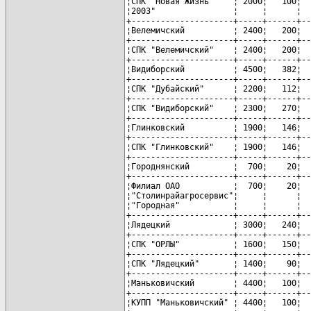
¦СПК "Новая Жизнь     ¦ 2000¦   100¦  
¦2003"                ¦     ¦      ¦  
+---------------------+-----+------+--
¦Велемичский          ¦ 2400¦   200¦  
+---------------------+-----+------+--
¦СПК "Велемичский"    ¦ 2400¦   200¦  
+---------------------+-----+------+--
¦Видиборский          ¦ 4500¦   382¦  
+---------------------+-----+------+--
¦СПК "Дубайский"      ¦ 2200¦   112¦  
+---------------------+-----+------+--
¦СПК "Видиборский"    ¦ 2300¦   270¦  
+---------------------+-----+------+--
¦Глинковский          ¦ 1900¦   146¦  
+---------------------+-----+------+--
¦СПК "Глинковский"    ¦ 1900¦   146¦  
+---------------------+-----+------+--
¦Городнянский         ¦  700¦    20¦  
+---------------------+-----+------+--
¦Филиал ОАО           ¦  700¦    20¦  
¦"Столинрайагросервис"¦     ¦      ¦  
¦"Городная"           ¦     ¦      ¦  
+---------------------+-----+------+--
¦Лядецкий             ¦ 3000¦   240¦  
+---------------------+-----+------+--
¦СПК "ОРЛЫ"           ¦ 1600¦   150¦  
+---------------------+-----+------+--
¦СПК "Лядецкий"       ¦ 1400¦    90¦  
+---------------------+-----+------+--
¦Маньковичский        ¦ 4400¦   100¦  
+---------------------+-----+------+--
¦КУПП "Маньковичский" ¦ 4400¦   100¦  