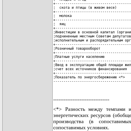
+-------------------------------------
¦  скота и птицы (в живом весе)       
+-------------------------------------
¦  молока                             
+-------------------------------------
¦  яиц                                
+-------------------------------------
¦Инвестиции в основной капитал (органи
¦подчиненные местным Советам депутатов
¦исполнительным и распорядительным орг
+-------------------------------------
¦Розничный товарооборот               
+-------------------------------------
¦Платные услуги населению             
+-------------------------------------
¦Ввод в эксплуатацию общей площади жил
¦счет всех источников финансирования  
+-------------------------------------
¦Показатель по энергосбережению <*>   
--------------------------------------
--------------------------------
<*> Разность между темпами и
энергетических ресурсов (обобщ
производства (в сопоставим
сопоставимых условиях.