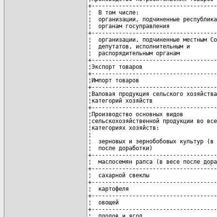
+-------------------------------------
¦  В том числе:                       
¦  организации, подчиненные республика
¦  органам госуправления              
+-------------------------------------
¦  организации, подчиненные местным Со
¦  депутатов, исполнительным и        
¦  распорядительным органам           
+-------------------------------------
¦Экспорт товаров                      
+-------------------------------------
¦Импорт товаров                       
+-------------------------------------
¦Валовая продукция сельского хозяйства
¦категорий хозяйств                   
+-------------------------------------
¦Производство основных видов          
¦сельскохозяйственной продукции во все
¦категориях хозяйств:                 
¦                                     
¦  зерновых и зернобобовых культур (в 
¦  после доработки)                   
+-------------------------------------
¦  маслосемян рапса (в весе после дора
+-------------------------------------
¦  сахарной свеклы                    
+-------------------------------------
¦  картофеля                          
+-------------------------------------
¦  овощей                             
+-------------------------------------
¦  плодов и ягод                      