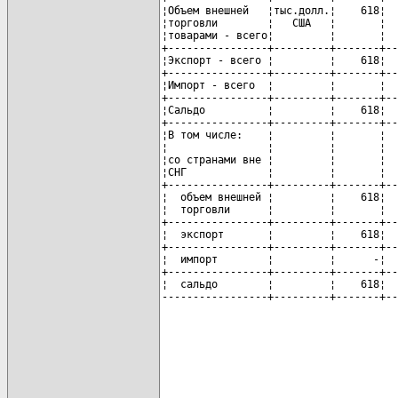
¦Объем внешней   ¦тыс.долл.¦    618¦  
¦торговли        ¦   США   ¦       ¦  
¦товарами - всего¦         ¦       ¦  
+----------------+---------+-------+--
¦Экспорт - всего ¦         ¦    618¦  
+----------------+---------+-------+--
¦Импорт - всего  ¦         ¦       ¦  
+----------------+---------+-------+--
¦Сальдо          ¦         ¦    618¦  
+----------------+---------+-------+--
¦В том числе:    ¦         ¦       ¦  
¦                ¦         ¦       ¦  
¦со странами вне ¦         ¦       ¦  
¦СНГ             ¦         ¦       ¦  
+----------------+---------+-------+--
¦  объем внешней ¦         ¦    618¦  
¦  торговли      ¦         ¦       ¦  
+----------------+---------+-------+--
¦  экспорт       ¦         ¦    618¦  
+----------------+---------+-------+--
¦  импорт        ¦         ¦      -¦  
+----------------+---------+-------+--
¦  сальдо        ¦         ¦    618¦  
-----------------+---------+-------+--