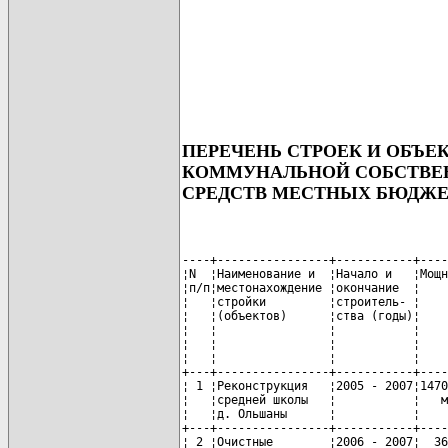
ПЕРЕЧЕНЬ СТРОЕК И ОБЪЕ
КОММУНАЛЬНОЙ СОБСТВЕН
СРЕДСТВ МЕСТНЫХ БЮДЖЕТ
----+----------------+-----------+----
¦N  ¦Наименование и  ¦Начало и   ¦Мощн
¦п/п¦местонахождение ¦окончание  ¦    
¦   ¦стройки         ¦строитель- ¦    
¦   ¦(объектов)      ¦ства (годы)¦    
¦   ¦                ¦           ¦    
¦   ¦                ¦           ¦    
¦   ¦                ¦           ¦    
+---+----------------+-----------+----
¦ 1 ¦Реконструкция   ¦2005 - 2007¦1470
¦   ¦средней школы   ¦           ¦   м
¦   ¦д. Ольшаны      ¦           ¦    
+---+----------------+-----------+----
¦ 2 ¦Очистные        ¦2006 - 2007¦  36