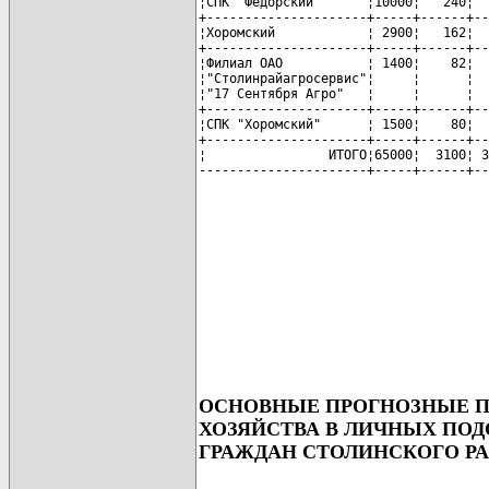
¦СПК "Федорский"      ¦10000¦   240¦  
+---------------------+-----+------+--
¦Хоромский            ¦ 2900¦   162¦  
+---------------------+-----+------+--
¦Филиал ОАО           ¦ 1400¦    82¦  
¦"Столинрайагросервис"¦     ¦      ¦  
¦"17 Сентября Агро"   ¦     ¦      ¦  
+---------------------+-----+------+--
¦СПК "Хоромский"      ¦ 1500¦    80¦  
+---------------------+-----+------+--
¦                ИТОГО¦65000¦  3100¦ 3
----------------------+-----+------+--
ОСНОВНЫЕ ПРОГНОЗНЫЕ П
ХОЗЯЙСТВА В ЛИЧНЫХ ПО
ГРАЖДАН СТОЛИНСКОГО РАЙ