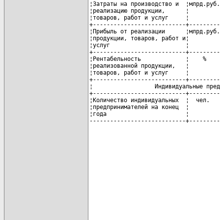
¦Затраты на производство и  ¦млрд.руб.
¦реализацию продукции,      ¦         
¦товаров, работ и услуг     ¦         
+---------------------------+---------
¦Прибыль от реализации      ¦млрд.руб.
¦продукции, товаров, работ и¦         
¦услуг                      ¦         
+---------------------------+---------
¦Рентабельность             ¦    %    
¦реализованной продукции,   ¦         
¦товаров, работ и услуг     ¦         
+---------------------------+---------
¦                  Индивидуальные пред
+---------------------------+---------
¦Количество индивидуальных  ¦  чел.   
¦предпринимателей на конец  ¦         
¦года                       ¦         
----------------------------+---------