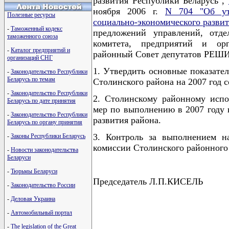
развития Республики Беларусь",
ноября 2006 г.
N 704 "Об ут
Полезные ресурсы
социально-экономического развит
-
Таможенный кодекс
предложений управлений, отде
таможенного союза
комитета, предприятий и ор
-
Каталог предприятий и
районный Совет депутатов РЕШ
организаций СНГ
1. Утвердить основные показате
-
Законодательство Республики
Беларусь по темам
Столинского района на 2007 год с
-
Законодательство Республики
2. Столинскому районному испо
Беларусь по дате принятия
мер по выполнению в 2007 году 
-
Законодательство Республики
развития района.
Беларусь по органу принятия
3. Контроль за выполнением н
-
Законы Республики Беларусь
комиссии Столинского районного 
-
Новости законодательства
Беларуси
-
Тюрьмы Беларуси
Председатель Л.П.КИСЕЛЬ
-
Законодательство России
-
Деловая Украина
-
Автомобильный портал
-
The legislation of the Great