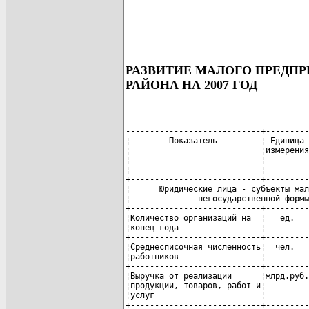
РАЗВИТИЕ МАЛОГО ПРЕДП
РАЙОНА НА 2007 ГОД
----------------------------+---------
¦        Показатель         ¦ Единица 
¦                           ¦измерения
¦                           ¦         
¦                           ¦         
+---------------------------+---------
¦      Юридические лица - субъекты мал
¦              негосударственной формы
+---------------------------+---------
¦Количество организаций на  ¦   ед.   
¦конец года                 ¦         
+---------------------------+---------
¦Среднесписочная численность¦  чел.   
¦работников                 ¦         
+---------------------------+---------
¦Выручка от реализации      ¦млрд.руб.
¦продукции, товаров, работ и¦         
¦услуг                      ¦         
+---------------------------+---------