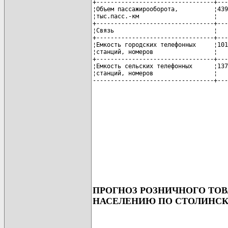
+---------------------------------+---
¦Объем пассажирооборота,          ¦439
¦тыс.пасс.-км                     ¦   
+---------------------------------+---
¦Связь                            ¦   
+---------------------------------+---
¦Емкость городских телефонных     ¦101
¦станций, номеров                 ¦   
+---------------------------------+---
¦Емкость сельских телефонных      ¦137
¦станций, номеров                 ¦   
----------------------------------+---
ПРОГНОЗ РОЗНИЧНОГО ТОВ
НАСЕЛЕНИЮ ПО СТОЛИНСКО