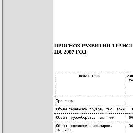
ПРОГНОЗ РАЗВИТИЯ ТРАНС
НА 2007 ГОД
----------------------------------+---
¦           Показатель            ¦200
¦                                 ¦ го
¦                                 ¦   
¦                                 ¦   
¦                                 ¦   
+---------------------------------+---
¦Транспорт                        ¦   
+---------------------------------+---
¦Объем перевозок грузов, тыс. тонн¦  3
+---------------------------------+---
¦Объем грузооборота, тыс.т·км     ¦ 66
+---------------------------------+---
¦Объем перевозок пассажиров,      ¦ 36
¦тыс.чел.                         ¦   