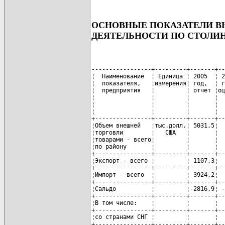
ОСНОВНЫЕ ПОКАЗАТЕЛИ 
ДЕЯТЕЛЬНОСТИ ПО СТОЛИН
-----------------+---------+-------+--
¦  Наименование  ¦ Единица ¦ 2005  ¦ 2
¦  показателя,   ¦измерения¦ год,  ¦ г
¦  предприятия   ¦         ¦ отчет ¦оц
¦                ¦         ¦       ¦  
¦                ¦         ¦       ¦  
¦                ¦         ¦       ¦  
+----------------+---------+-------+--
¦Объем внешней   ¦тыс.долл.¦ 5031,5¦  
¦торговли        ¦   США   ¦       ¦  
¦товарами - всего¦         ¦       ¦  
¦по району       ¦         ¦       ¦  
+----------------+---------+-------+--
¦Экспорт - всего ¦         ¦ 1107,3¦  
+----------------+---------+-------+--
¦Импорт - всего  ¦         ¦ 3924,2¦  
+----------------+---------+-------+--
¦Сальдо          ¦         ¦-2816,9¦ -
+----------------+---------+-------+--
¦В том числе:    ¦         ¦       ¦  
+----------------+---------+-------+--
¦со странами СНГ ¦         ¦       ¦  
+----------------+---------+-------+--