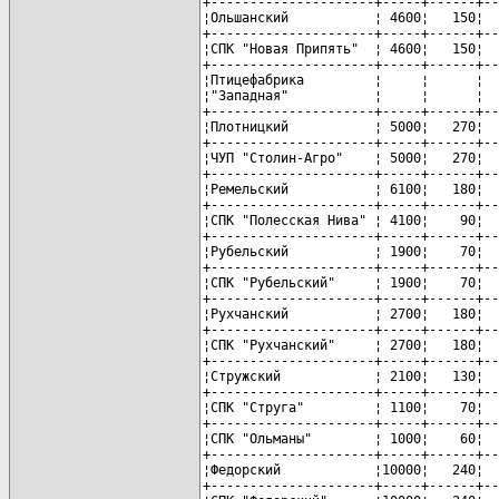
+---------------------+-----+------+--
¦Ольшанский           ¦ 4600¦   150¦  
+---------------------+-----+------+--
¦СПК "Новая Припять"  ¦ 4600¦   150¦  
+---------------------+-----+------+--
¦Птицефабрика         ¦     ¦      ¦  
¦"Западная"           ¦     ¦      ¦  
+---------------------+-----+------+--
¦Плотницкий           ¦ 5000¦   270¦  
+---------------------+-----+------+--
¦ЧУП "Столин-Агро"    ¦ 5000¦   270¦  
+---------------------+-----+------+--
¦Ремельский           ¦ 6100¦   180¦  
+---------------------+-----+------+--
¦СПК "Полесская Нива" ¦ 4100¦    90¦  
+---------------------+-----+------+--
¦Рубельский           ¦ 1900¦    70¦  
+---------------------+-----+------+--
¦СПК "Рубельский"     ¦ 1900¦    70¦  
+---------------------+-----+------+--
¦Рухчанский           ¦ 2700¦   180¦  
+---------------------+-----+------+--
¦СПК "Рухчанский"     ¦ 2700¦   180¦  
+---------------------+-----+------+--
¦Стружский            ¦ 2100¦   130¦  
+---------------------+-----+------+--
¦СПК "Струга"         ¦ 1100¦    70¦  
+---------------------+-----+------+--
¦СПК "Ольманы"        ¦ 1000¦    60¦  
+---------------------+-----+------+--
¦Федорский            ¦10000¦   240¦  
+---------------------+-----+------+--