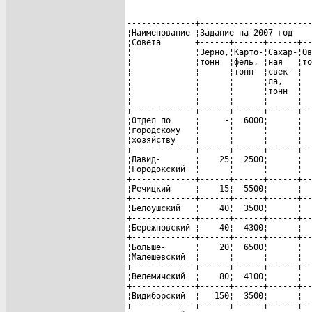
--------------+-----------------------
¦Наименование ¦Задание на 2007 год    
¦Совета       +------+------+------+--
¦             ¦Зерно,¦Карто-¦Сахар-¦Ов
¦             ¦тонн  ¦фель, ¦ная   ¦то
¦             ¦      ¦тонн  ¦свек- ¦  
¦             ¦      ¦      ¦ла,   ¦  
¦             ¦      ¦      ¦тонн  ¦  
¦             ¦      ¦      ¦      ¦  
+-------------+------+------+------+--
¦Отдел по     ¦     -¦  6000¦      ¦  
¦городскому   ¦      ¦      ¦      ¦  
¦хозяйству    ¦      ¦      ¦      ¦  
+-------------+------+------+------+--
¦Давид-       ¦    25¦  2500¦      ¦  
¦Городокский  ¦      ¦      ¦      ¦  
+-------------+------+------+------+--
¦Речицкий     ¦    15¦  5500¦      ¦  
+-------------+------+------+------+--
¦Белоушский   ¦    40¦  3500¦      ¦  
+-------------+------+------+------+--
¦Бережновский ¦    40¦  4300¦      ¦  
+-------------+------+------+------+--
¦Больше-      ¦    20¦  6500¦      ¦  
¦Малешевский  ¦      ¦      ¦      ¦  
+-------------+------+------+------+--
¦Велемичский  ¦    80¦  4100¦      ¦  
+-------------+------+------+------+--
¦Видиборский  ¦   150¦  3500¦      ¦  
+-------------+------+------+------+--