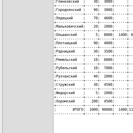
¦Глинковский  ¦    30¦  3000¦      ¦  
+-------------+------+------+------+--
¦Городнянский ¦    90¦  3000¦      ¦  
+-------------+------+------+------+--
¦Лядецкий     ¦    70¦  4600¦      ¦  
+-------------+------+------+------+--
¦Маньковичский¦    20¦  2000¦      ¦  
+-------------+------+------+------+--
¦Ольшанский   ¦     5¦  8000¦  1400¦ 6
+-------------+------+------+------+--
¦Плотницкий   ¦    90¦  4000¦      ¦  
+-------------+------+------+------+--
¦Радчицкий    ¦    30¦  3500¦      ¦  
+-------------+------+------+------+--
¦Ремельский   ¦    10¦  6000¦      ¦  
+-------------+------+------+------+--
¦Рубельский   ¦    10¦  7000¦      ¦  
+-------------+------+------+------+--
¦Рухчанский   ¦    40¦  2000¦      ¦  
+-------------+------+------+------+--
¦Стружский    ¦    30¦  4500¦      ¦  
+-------------+------+------+------+--
¦Федорский    ¦     5¦  2000¦      ¦  
+-------------+------+------+------+--
¦Хоромский    ¦   200¦  4500¦      ¦  
+-------------+------+------+------+--
¦        ИТОГО¦  1000¦ 90000¦  1400¦11
--------------+------+------+------+--