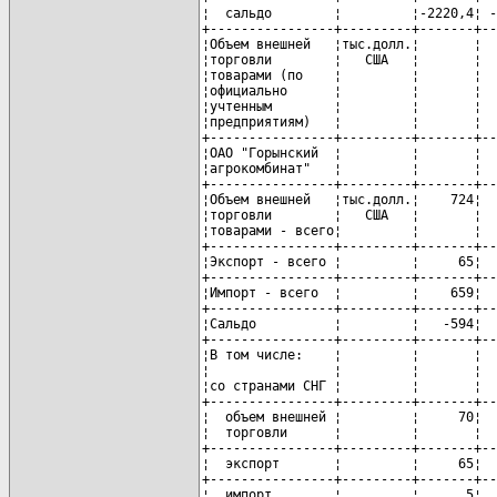
¦  сальдо        ¦         ¦-2220,4¦ -
+----------------+---------+-------+--
¦Объем внешней   ¦тыс.долл.¦       ¦  
¦торговли        ¦   США   ¦       ¦  
¦товарами (по    ¦         ¦       ¦  
¦официально      ¦         ¦       ¦  
¦учтенным        ¦         ¦       ¦  
¦предприятиям)   ¦         ¦       ¦  
+----------------+---------+-------+--
¦ОАО "Горынский  ¦         ¦       ¦  
¦агрокомбинат"   ¦         ¦       ¦  
+----------------+---------+-------+--
¦Объем внешней   ¦тыс.долл.¦    724¦  
¦торговли        ¦   США   ¦       ¦  
¦товарами - всего¦         ¦       ¦  
+----------------+---------+-------+--
¦Экспорт - всего ¦         ¦     65¦  
+----------------+---------+-------+--
¦Импорт - всего  ¦         ¦    659¦  
+----------------+---------+-------+--
¦Сальдо          ¦         ¦   -594¦  
+----------------+---------+-------+--
¦В том числе:    ¦         ¦       ¦  
¦                ¦         ¦       ¦  
¦со странами СНГ ¦         ¦       ¦  
+----------------+---------+-------+--
¦  объем внешней ¦         ¦     70¦  
¦  торговли      ¦         ¦       ¦  
+----------------+---------+-------+--
¦  экспорт       ¦         ¦     65¦  
+----------------+---------+-------+--
¦  импорт        ¦         ¦      5¦  