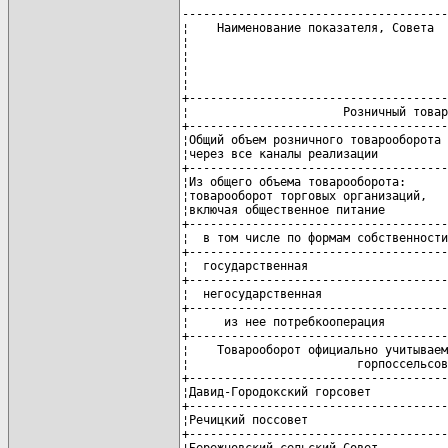
--------------------------------------
¦    Наименование показателя, Совета  
¦                                     
¦                                     
¦                                     
¦                                     
+-------------------------------------
¦                      Розничный товар
+-------------------------------------
¦Общий объем розничного товарооборота 
¦через все каналы реализации          
+-------------------------------------
¦Из общего объема товарооборота:      
¦товарооборот торговых организаций,   
¦включая общественное питание         
+-------------------------------------
¦  в том числе по формам собственности
+-------------------------------------
¦  государственная                    
+-------------------------------------
¦  негосударственная                  
+-------------------------------------
¦     из нее потребкооперация         
+-------------------------------------
¦    Товарооборот официально учитываем
¦                        горпоссельсов
+-------------------------------------
¦Давид-Городокский горсовет           
+-------------------------------------
¦Речицкий поссовет                    
+-------------------------------------
¦Бережновский сельский Совет          