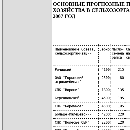
ОСНОВНЫЕ ПРОГНОЗНЫЕ П
ХОЗЯЙСТВА В СЕЛЬХОЗОРГ
2007 ГОД
----------------------+-----T------+--
¦Наименование Cовета, ¦Зерно¦Масло-¦Са
¦сельхозорганизации   ¦     ¦семена¦на
¦                     ¦     ¦рапса ¦св
¦                     ¦     ¦      ¦  
+---------------------+-----+------+--
¦Речицкий             ¦ 4100¦   215¦  
+---------------------+-----+------+--
¦ОАО "Горынский       ¦ 2300¦    80¦  
¦агрокомбинат"        ¦     ¦      ¦  
+---------------------+-----+------+--
¦СПК "Ворони"         ¦ 1800¦   135¦  
+---------------------+-----+------+--
¦Бережновский         ¦ 4500¦   195¦  
+---------------------+-----+------+--
¦СПК "Бережное"       ¦ 4500¦   195¦  
+---------------------+-----+------+--
¦Больше-Малешевский   ¦ 4200¦   220¦  
+---------------------+-----+------+--
¦СПК "Полесье ОБМ"    ¦ 2200¦   120¦  
+---------------------+-----+------+--