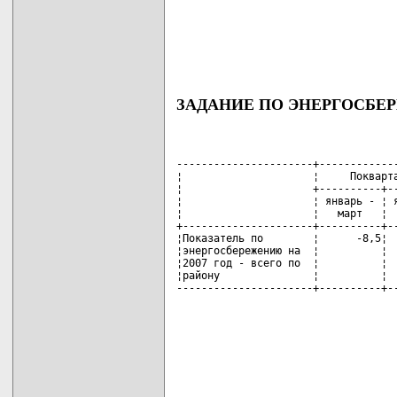
ЗАДАНИЕ ПО ЭНЕРГОСБЕР
----------------------+-------------
¦                     ¦     Покварта
¦                     +----------+--
¦                     ¦ январь - ¦ я
¦                     ¦   март   ¦  
+---------------------+----------+--
¦Показатель по        ¦      -8,5¦  
¦энергосбережению на  ¦          ¦  
¦2007 год - всего по  ¦          ¦  
¦району               ¦          ¦  
----------------------+----------+--
                                   