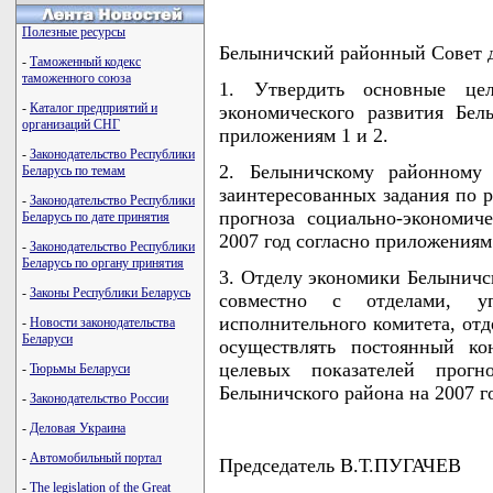
Полезные ресурсы
Белыничский районный Совет 
-
Таможенный кодекс
таможенного союза
1. Утвердить основные цел
-
Каталог предприятий и
экономического развития Бел
организаций СНГ
приложениям 1 и 2.
-
Законодательство Республики
2. Белыничскому районному 
Беларусь по темам
заинтересованных задания по 
-
Законодательство Республики
прогноза социально-экономич
Беларусь по дате принятия
2007 год согласно приложениям 
-
Законодательство Республики
Беларусь по органу принятия
3. Отделу экономики Белыничс
-
Законы Республики Беларусь
совместно с отделами, уп
исполнительного комитета, от
-
Новости законодательства
Беларуси
осуществлять постоянный ко
целевых показателей прогно
-
Тюрьмы Беларуси
Белыничского района на 2007 г
-
Законодательство России
-
Деловая Украина
-
Автомобильный портал
Председатель В.Т.ПУГАЧЕВ
-
The legislation of the Great