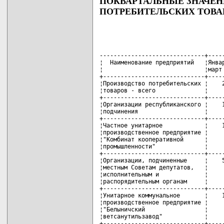
ПОКВАРТАЛЬНЫЕ ЗНАЧЕН
ПОТРЕБИТЕЛЬСКИХ ТОВАР
------------------------------+-----
¦  Наименование предприятий   ¦Январ
¦                             ¦март 
+-----------------------------+-----
¦Производство потребительских ¦    2
¦товаров - всего              ¦     
+-----------------------------+-----
¦Организации республиканского ¦    1
¦подчинения                   ¦     
+-----------------------------+-----
¦Частное унитарное            ¦    1
¦производственное предприятие ¦     
¦"Комбинат кооперативной      ¦     
¦промышленности"              ¦     
+-----------------------------+-----
¦Организации, подчиненные     ¦    5
¦местным Советам депутатов,   ¦     
¦исполнительным и             ¦     
¦распорядительным органам     ¦     
+-----------------------------+-----
¦Унитарное коммунальное       ¦    1
¦производственное предприятие ¦     
¦"Белыничский                 ¦     
¦ветсанутильзавод"            ¦     
+-----------------------------+-----