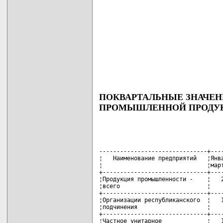
ПОКВАРТАЛЬНЫЕ ЗНАЧЕН
ПРОМЫШЛЕННОЙ ПРОДУКЦ
-------------------------------+----
¦   Наименование предприятий   ¦Янва
¦                              ¦март
+------------------------------+----
¦Продукция промышленности -    ¦   2
¦всего                         ¦    
+------------------------------+----
¦Организации республиканского  ¦   1
¦подчинения                    ¦    
+------------------------------+----
¦Частное унитарное             ¦   1