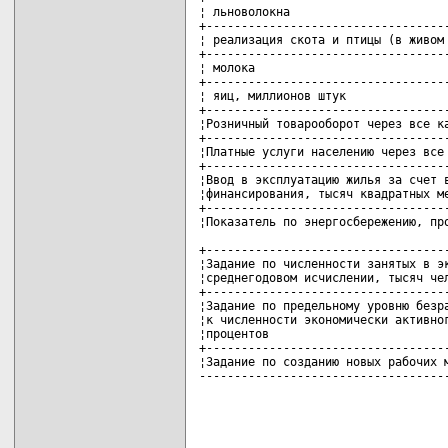
¦ льноволокна                       
+-----------------------------------
¦ реализация скота и птицы (в живом 
+-----------------------------------
¦ молока                            
+-----------------------------------
¦ яиц, миллионов штук               
+-----------------------------------
¦Розничный товарооборот через все ка
+-----------------------------------
¦Платные услуги населению через все 
+-----------------------------------
¦Ввод в эксплуатацию жилья за счет в
¦финансирования, тысяч квадратных ме
+-----------------------------------
¦Показатель по энергосбережению, про
+-----------------------------------
¦Задание по численности занятых в эк
¦среднегодовом исчислении, тысяч чел
+-----------------------------------
¦Задание по предельному уровню безра
¦к численности экономически активног
¦процентов                          
+-----------------------------------
¦Задание по созданию новых рабочих м
-----------------------------------