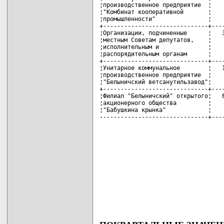
¦производственное предприятие  ¦    
¦"Комбинат кооперативной       ¦    
¦промышленности"               ¦    
+------------------------------+----
¦Организации, подчиненные      ¦   3
¦местным Советам депутатов,    ¦    
¦исполнительным и              ¦    
¦распорядительным органам      ¦    
+------------------------------+----
¦Унитарное коммунальное        ¦   1
¦производственное предприятие  ¦    
¦"Белыничский ветсанутильзавод"¦    
+------------------------------+----
¦Филиал "Белыничский" открытого¦   6
¦акционерного общества         ¦    
¦"Бабушкина крынка"            ¦    
-------------------------------+---