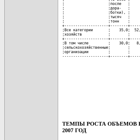
¦                    ¦после   ¦     
¦                    ¦дора-   ¦     
¦                    ¦ботки), ¦     
¦                    ¦тысяч   ¦     
¦                    ¦тонн    ¦     
+--------------------+--------+-----
¦Все категории       ¦    35,0¦  52,
¦хозяйств            ¦        ¦     
+--------------------+--------+-----
¦В том числе         ¦    30,0¦   8,
¦сельскохозяйственные¦        ¦     
¦организации         ¦        ¦     
---------------------+--------+----
ТЕМПЫ РОСТА ОБЪЕМОВ 
2007 ГОД