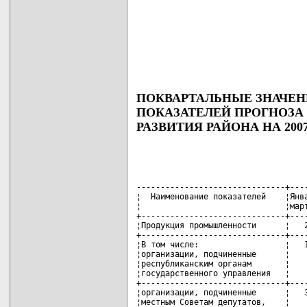
ПОКВАРТАЛЬНЫЕ ЗНАЧЕ
ПОКАЗАТЕЛЕЙ ПРОГНОЗ
РАЗВИТИЯ РАЙОНА НА 200
-------------------------------+----
¦  Наименование показателей    ¦Янва
¦                              ¦март
+------------------------------+----
¦Продукция промышленности      ¦   2
+------------------------------+----
¦В том числе:                  ¦   1
¦организации, подчиненные      ¦    
¦республиканским органам       ¦    
¦государственного управления   ¦    
+------------------------------+----
¦организации, подчиненные      ¦   3
¦местным Советам депутатов,    ¦    