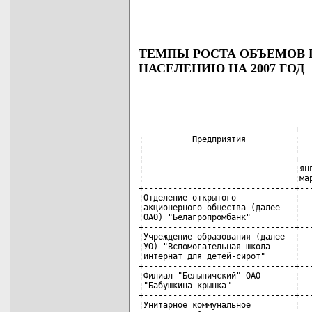
ТЕМПЫ РОСТА ОБЪЕМОВ 
НАСЕЛЕНИЮ НА 2007 ГОД
--------------------------------+------------------------------------
¦          Предприятия          ¦      Поквартальные значения       ¦
¦                               ¦      показателей на 2007 год      ¦
¦                               +--------+--------+--------+--------+
¦                               ¦январь -¦январь -¦январь -¦январь -¦
¦                               ¦март    ¦июнь    ¦сентябрь¦декабрь ¦
+-------------------------------+--------+--------+--------+--------+
¦Отделение открытого            ¦   130  ¦   132  ¦   135  ¦   135  ¦
¦акционерного общества (далее - ¦        ¦        ¦        ¦        ¦
¦ОАО) "Белагропромбанк"         ¦        ¦        ¦        ¦        ¦
+-------------------------------+--------+--------+--------+--------+
¦Учреждение образования (далее -¦   105  ¦   106  ¦   108  ¦   108,5¦
¦УО) "Вспомогательная школа-    ¦        ¦        ¦        ¦        ¦
¦интернат для детей-сирот"      ¦        ¦        ¦        ¦        ¦
+-------------------------------+--------+--------+--------+--------+
¦Филиал "Белыничский" ОАО       ¦   106  ¦   107  ¦   108  ¦   108,5¦
¦"Бабушкина крынка"             ¦        ¦        ¦        ¦        ¦
+-------------------------------+--------+--------+--------+--------+
¦Унитарное коммунальное         ¦   106  ¦   107  ¦   108  ¦   108,5¦
¦сельскохозяйственное           ¦        ¦        ¦        ¦        ¦
¦предприятие (далее - УКСП)     ¦        ¦        ¦        ¦        ¦
¦"Совхоз "Падевичи"             ¦        ¦        ¦        ¦        ¦
+-------------------------------+--------+--------+--------+--------+
¦ОАО "Новая Друть"              ¦   106  ¦   107  ¦   108  ¦   108,5¦
+-------------------------------+--------+--------+--------+--------+
¦Ветеринарное санитарное        ¦   106  ¦   107  ¦   108  ¦   108,5¦
¦учреждение "Белыничская        ¦        ¦        ¦        ¦        ¦
¦районная ветеринарная станция" ¦        ¦        ¦        ¦        ¦
+-------------------------------+--------+--------+--------+--------+
¦УКСП "Совхоз "Искра"           ¦   106  ¦   107  ¦   108  ¦   108,5¦
+-------------------------------+--------+--------+--------+--------+
¦Государственное                ¦   106  ¦   107  ¦   108  ¦   108,5¦
¦лесохозяйственное учреждение   ¦        ¦        ¦        ¦        ¦
¦"Белыничский лесхоз"           ¦        ¦        ¦        ¦        ¦
+-------------------------------+--------+--------+--------+--------+
¦ОАО "Белыничиводхоз"           ¦   106  ¦   107  ¦   108  ¦   108,5¦
+-------------------------------+--------+--------+--------+--------+
¦ОАО "Райагропромтехснаб"       ¦   106  ¦   107  ¦   108  ¦   108,5¦
+-------------------------------+--------+--------+--------+--------+
¦Белыничское районное           ¦   106  ¦   107  ¦   108  ¦   108  ¦
¦потребительское общество       ¦        ¦        ¦        ¦        ¦
¦(далее - райпо)                ¦        ¦        ¦        ¦        ¦
+-------------------------------+--------+--------+--------+--------+
¦Учреждение здравоохранения     ¦   104  ¦   104  ¦   105  ¦   105  ¦
¦"Белыничская центральная       ¦        ¦        ¦        ¦        ¦
¦районная больница"             ¦        ¦        ¦        ¦        ¦
+-------------------------------+--------+--------+--------+--------+
¦Отдел образования Белыничского ¦   105  ¦   105  ¦   106  ¦   106  ¦
¦районного исполнительного      ¦        ¦        ¦        ¦        ¦
¦комитета (далее - райисполком) ¦        ¦        ¦        ¦        ¦
+-------------------------------+--------+--------+--------+--------+
¦Отдел по физкультуре, спорту и ¦   120  ¦   120  ¦   122  ¦   122  ¦
¦туризму райисполкома           ¦        ¦        ¦        ¦        ¦
+-------------------------------+--------+--------+--------+--------+
¦Отдел культуры райисполкома    ¦   108  ¦   108  ¦   109  ¦   109  ¦
+-------------------------------+--------+--------+--------+--------+
¦Учреждение "Редакция           ¦   107  ¦   107  ¦   108  ¦   108,5¦
¦Белыничской районной газеты    ¦        ¦        ¦        ¦        ¦
¦"Зара над Друццю"              ¦        ¦        ¦        ¦        ¦
+-------------------------------+--------+--------+--------+--------+
¦УО "Белыничское государственное¦   107  ¦   107  ¦   108  ¦   108,5¦
¦профессионально-техническое    ¦        ¦        ¦        ¦        ¦
¦училище N 217"                 ¦        ¦        ¦        ¦        ¦
+-------------------------------+--------+--------+--------+--------+
¦Белыничское унитарное          ¦   112  ¦   112  ¦   114  ¦   114,9¦
¦коммунальное дочернее          ¦        ¦        ¦        ¦        ¦
¦предприятие (далее - БУКДП)    ¦        ¦        ¦        ¦        ¦
¦"Топсбыт"                      ¦        ¦        ¦        ¦        ¦
+-------------------------------+--------+--------+--------+--------+
¦Район газоснабжения            ¦   103  ¦   103  ¦   103  ¦   103  ¦
+-------------------------------+--------+--------+--------+--------+
¦Белыничское унитарное          ¦   112  ¦   112  ¦   114  ¦   114,9¦
¦коммунальное предприятие       ¦        ¦        ¦        ¦        ¦
¦(далее - БУКП) "Бытуслуги"     ¦        ¦   