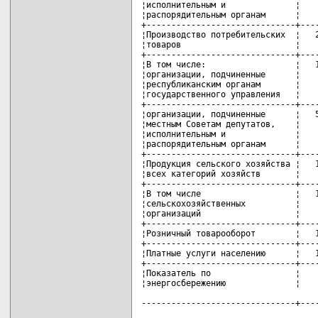
¦исполнительным и              ¦    
¦распорядительным органам      ¦    
+------------------------------+----
¦Производство потребительских  ¦   2
¦товаров                       ¦    
+------------------------------+----
¦В том числе:                  ¦   1
¦организации, подчиненные      ¦    
¦республиканским органам       ¦    
¦государственного управления   ¦    
+------------------------------+----
¦организации, подчиненные      ¦   5
¦местным Советам депутатов,    ¦    
¦исполнительным и              ¦    
¦распорядительным органам      ¦    
+------------------------------+----
¦Продукция сельского хозяйства ¦   1
¦всех категорий хозяйств       ¦    
+------------------------------+----
¦В том числе                   ¦   1
¦сельскохозяйственных          ¦    
¦организаций                   ¦    
+------------------------------+----
¦Розничный товарооборот        ¦   1
+------------------------------+----
¦Платные услуги населению      ¦   1
+------------------------------+----
¦Показатель по                 ¦    
¦энергосбережению              ¦    
-------------------------------+---