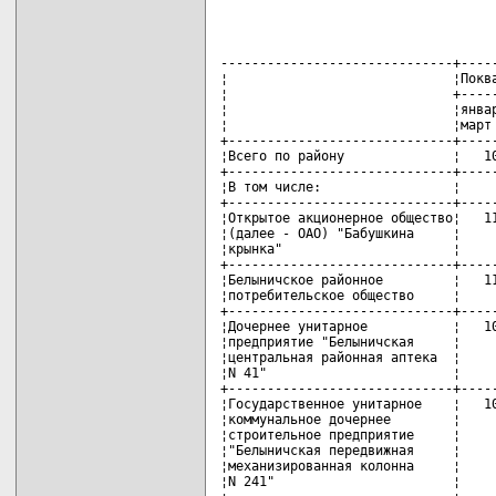
------------------------------+-----
¦                             ¦Поква
¦                             +-----
¦                             ¦январ
¦                             ¦март 
+-----------------------------+-----
¦Всего по району              ¦   10
+-----------------------------+-----
¦В том числе:                 ¦     
+-----------------------------+-----
¦Открытое акционерное общество¦   11
¦(далее - ОАО) "Бабушкина     ¦     
¦крынка"                      ¦     
+-----------------------------+-----
¦Белыничское районное         ¦   11
¦потребительское общество     ¦     
+-----------------------------+-----
¦Дочернее унитарное           ¦   10
¦предприятие "Белыничская     ¦     
¦центральная районная аптека  ¦     
¦N 41"                        ¦     
+-----------------------------+-----
¦Государственное унитарное    ¦   10
¦коммунальное дочернее        ¦     
¦строительное предприятие     ¦     
¦"Белыничская передвижная     ¦     
¦механизированная колонна     ¦     
¦N 241"                       ¦     