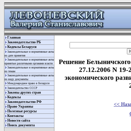
Главная
Законодательство РБ
Кодексы Беларуси
Законодательные и нормативные акты
по дате принятия
Законодательные и нормативные акты
Решение Белыничского 
принятые различными органами власти
Законодательные и нормативные акты
27.12.2006 N 19-
по темам
Законодательные и нормативные акты
экономического разв
по виду документы
Международное право в Беларуси
Законодательство СССР
Законы других стран
Кодексы
Законодательство РФ
<< Наз
Право Украины
Полезные ресурсы
Контакты
Новости сайта
Поиск документа