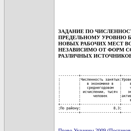
ЗАДАНИЕ ПО ЧИСЛЕННОС
ПРЕДЕЛЬНОМУ УРОВНЮ 
НОВЫХ РАБОЧИХ МЕСТ В
НЕЗАВИСИМО ОТ ФОРМ С
РАЗЛИЧНЫХ ИСТОЧНИКОВ
----------+-------------------+-----
¦         ¦Численность занятых¦Урове
¦         ¦   в экономике в   ¦    в
¦         ¦   среднегодовом   ¦    ч
¦         ¦ исчислении, тысяч ¦   эк
¦         ¦      человек      ¦актив
¦         ¦                   ¦    в
+---------+-------------------+-----
¦По району¦                8,3¦     
----------+-------------------+----
Право Украины 2009 (Постанов