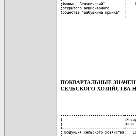
¦Филиал "Белыничский"         ¦    6
¦открытого акционерного       ¦     
¦общества "Бабушкина крынка"  ¦     
------------------------------+----
ПОКВАРТАЛЬНЫЕ ЗНАЧЕН
СЕЛЬСКОГО ХОЗЯЙСТВА НА
------------------------------+-----
¦                             ¦Январ
¦                             ¦март 
+-----------------------------+-----
¦Продукция сельского хозяйства¦   10