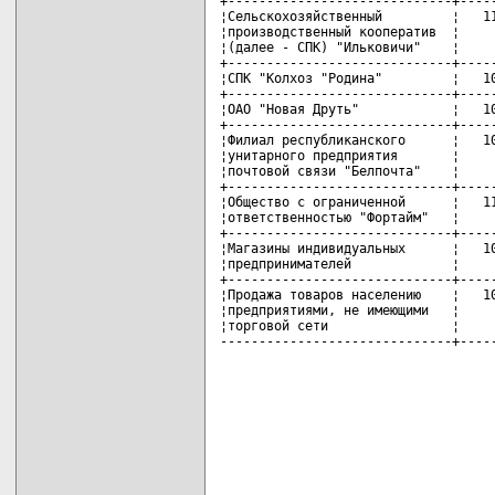
+-----------------------------+-----
¦Сельскохозяйственный         ¦   11
¦производственный кооператив  ¦     
¦(далее - СПК) "Ильковичи"    ¦     
+-----------------------------+-----
¦СПК "Колхоз "Родина"         ¦   10
+-----------------------------+-----
¦ОАО "Новая Друть"            ¦   10
+-----------------------------+-----
¦Филиал республиканского      ¦   10
¦унитарного предприятия       ¦     
¦почтовой связи "Белпочта"    ¦     
+-----------------------------+-----
¦Общество с ограниченной      ¦   11
¦ответственностью "Фортайм"   ¦     
+-----------------------------+-----
¦Магазины индивидуальных      ¦   10
¦предпринимателей             ¦     
+-----------------------------+-----
¦Продажа товаров населению    ¦   10
¦предприятиями, не имеющими   ¦     
¦торговой сети                ¦     
------------------------------+----