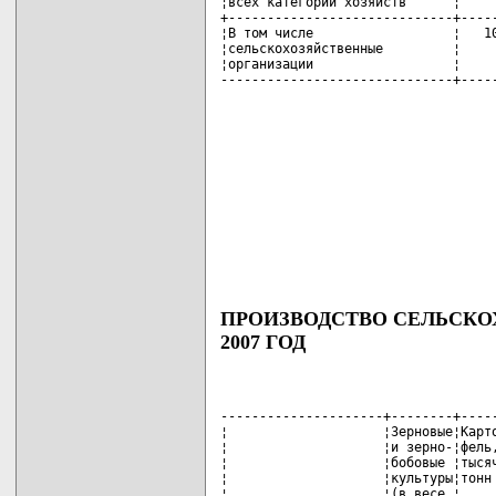
¦всех категорий хозяйств      ¦     
+-----------------------------+-----
¦В том числе                  ¦   10
¦сельскохозяйственные         ¦     
¦организации                  ¦     
------------------------------+----
ПРОИЗВОДСТВО СЕЛЬСКО
2007 ГОД
---------------------+--------+-----
¦                    ¦Зерновые¦Карто
¦                    ¦и зерно-¦фель,
¦                    ¦бобовые ¦тысяч
¦                    ¦культуры¦тонн 
¦                    ¦(в весе ¦     