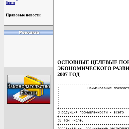
Britain
Правовые новости
ОСНОВНЫЕ ЦЕЛЕВЫЕ ПОК
ЭКОНОМИЧЕСКОГО РАЗВИ
2007 ГОД
------------------------------------
¦              Наименование показате
¦                                   
¦                                   
¦                                   
¦                                   
+-----------------------------------
¦Продукция промышленности - всего   
+-----------------------------------
¦В том числе:                       
+-----------------------------------
¦организации, подчиненные республика