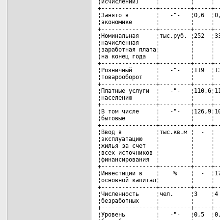
¦исчислении)     ¦         ¦     ¦  
+----------------+---------+-----+--
¦Занято в        ¦   -"-   ¦0,6  ¦0,
¦экономике       ¦         ¦     ¦  
+----------------+---------+-----+--
¦Номинальная     ¦тыс.руб. ¦252  ¦33
¦начисленная     ¦         ¦     ¦  
¦заработная плата¦         ¦     ¦  
¦на конец года   ¦         ¦     ¦  
+----------------+---------+-----+--
¦Розничный       ¦   -"-   ¦119  ¦13
¦товарооборот    ¦         ¦     ¦  
+----------------+---------+-----+--
¦Платные услуги  ¦   -"-   ¦110,6¦11
¦населению       ¦         ¦     ¦  
+----------------+---------+-----+--
¦В том числе     ¦   -"-   ¦126,9¦10
¦бытовые         ¦         ¦     ¦  
+----------------+---------+-----+--
¦Ввод в          ¦тыс.кв.м ¦  -  ¦  
¦эксплуатацию    ¦         ¦     ¦  
¦жилья за счет   ¦         ¦     ¦  
¦всех источников ¦         ¦     ¦  
¦финансирования  ¦         ¦     ¦  
+----------------+---------+-----+--
¦Инвестиции в    ¦    %    ¦  -  ¦17
¦основной капитал¦         ¦     ¦  
+----------------+---------+-----+--
¦Численность     ¦чел.     ¦3    ¦4 
¦безработных     ¦         ¦     ¦  
+----------------+---------+-----+--
¦Уровень         ¦   -"-   ¦0,5  ¦0,