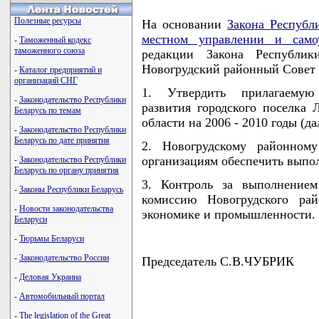
Полезные ресурсы
На основании
Закона Республ
местном управлении и само
-
Таможенный кодекс
таможенного союза
редакции Закона Республи
Новогрудский районный Совет
-
Каталог предприятий и
организаций СНГ
1. Утвердить прилагаемую 
-
Законодательство Республики
развития городского поселка 
Беларусь по темам
области на 2006 - 2010 годы (да
-
Законодательство Республики
Беларусь по дате принятия
2. Новогрудскому районному
организациям обеспечить выпо
-
Законодательство Республики
Беларусь по органу принятия
3. Контроль за выполнение
-
Законы Республики Беларусь
комиссию Новогрудского рай
-
Новости законодательства
экономике и промышленности.
Беларуси
-
Тюрьмы Беларуси
-
Законодательство России
Председатель С.В.ЧУБРИК
-
Деловая Украина
-
Автомобильный портал
-
The legislation of the Great