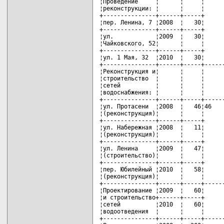
¦Проведение     ¦      ¦     ¦      
¦реконструкции: ¦      ¦     ¦      
+---------------+------+-----+      
¦пер. Ленина, 7 ¦2008  ¦   30¦      
+---------------+------+-----+      
¦ул.            ¦2009  ¦   30¦      
¦Чайковского, 52¦      ¦     ¦      
+---------------+------+-----+      
¦ул. 1 Мая, 32  ¦2010  ¦   30¦      
+---------------+------+-----+------
¦Реконструкция и¦      ¦     ¦      
¦строительство  ¦      ¦     ¦      
¦сетей          ¦      ¦     ¦      
¦водоснабжения: ¦      ¦     ¦      
+---------------+------+-----+------
¦ул. Протасени  ¦2008  ¦   46¦46    
¦(реконструкция)¦      ¦     ¦      
+---------------+------+-----+      
¦ул. Набережная ¦2008  ¦   11¦      
¦(реконструкция)¦      ¦     ¦      
+---------------+------+-----+      
¦ул. Ленина     ¦2009  ¦   47¦      
¦(строительство)¦      ¦     ¦      
+---------------+------+-----+      
¦пер. Юбилейный ¦2010  ¦   58¦      
¦(реконструкция)¦      ¦     ¦      
+---------------+------+-----+------
¦Проектирование ¦2009  ¦   60¦      
¦и строительство+------+-----+      
¦сетей          ¦2010  ¦   60¦      
¦водоотведения  ¦      ¦     ¦      
+---------------+------+-----+------