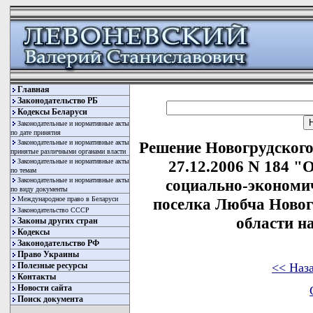
Главная
Законодательство РБ
Кодексы Беларуси
Законодательные и нормативные акты
по дате принятия
Законодательные и нормативные акты
Решение Новогрудского
принятые различными органами власти
Законодательные и нормативные акты
27.12.2006 N 184 
по темам
Законодательные и нормативные акты
социально-экономич
по виду документы
Международное право в Беларуси
поселка Любча Новог
Законодательство СССР
области на
Законы других стран
Кодексы
Законодательство РФ
Право Украины
<< Наз
Полезные ресурсы
Контакты
Новости сайта
Поиск документа