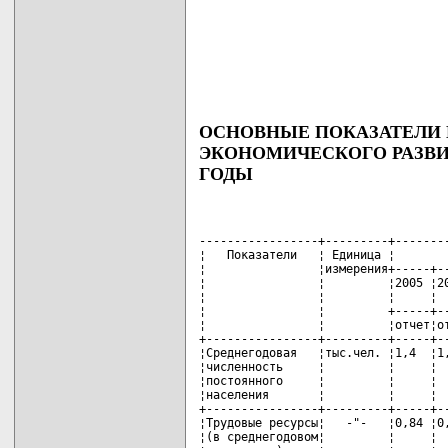
ОСНОВНЫЕ ПОКАЗАТЕЛИ
ЭКОНОМИЧЕСКОГО РАЗВИТИЯ
ГОДЫ
-----------------+---------+--------
¦   Показатели   ¦ Единица ¦        
¦                ¦измерения+-----+--
¦                ¦         ¦2005 ¦20
¦                ¦         ¦     ¦  
¦                ¦         +-----+--
¦                ¦         ¦отчет¦от
+----------------+---------+-----+--
¦Среднегодовая   ¦тыс.чел. ¦1,4  ¦1,
¦численность     ¦         ¦     ¦  
¦постоянного     ¦         ¦     ¦  
¦населения       ¦         ¦     ¦  
+----------------+---------+-----+--
¦Трудовые ресурсы¦   -"-   ¦0,84 ¦0,
¦(в среднегодовом¦         ¦     ¦  