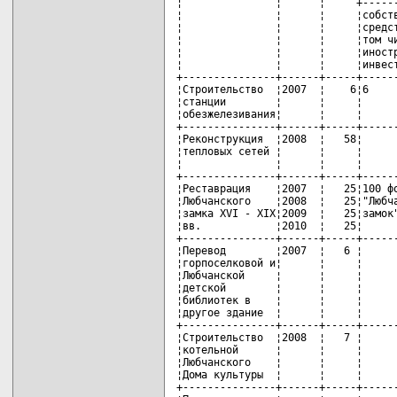
¦               ¦      ¦     +------
¦               ¦      ¦     ¦собств
¦               ¦      ¦     ¦средст
¦               ¦      ¦     ¦том чи
¦               ¦      ¦     ¦иностр
¦               ¦      ¦     ¦инвест
+---------------+------+-----+------
¦Строительство  ¦2007  ¦    6¦6     
¦станции        ¦      ¦     ¦      
¦обезжелезивания¦      ¦     ¦      
+---------------+------+-----+------
¦Реконструкция  ¦2008  ¦   58¦      
¦тепловых сетей ¦      ¦     ¦      
¦               ¦      ¦     ¦      
+---------------+------+-----+------
¦Реставрация    ¦2007  ¦   25¦100 фо
¦Любчанского    ¦2008  ¦   25¦"Любча
¦замка XVI - XIX¦2009  ¦   25¦замок"
¦вв.            ¦2010  ¦   25¦      
+---------------+------+-----+------
¦Перевод        ¦2007  ¦   6 ¦      
¦горпоселковой и¦      ¦     ¦      
¦Любчанской     ¦      ¦     ¦      
¦детской        ¦      ¦     ¦      
¦библиотек в    ¦      ¦     ¦      
¦другое здание  ¦      ¦     ¦      
+---------------+------+-----+------
¦Строительство  ¦2008  ¦   7 ¦      
¦котельной      ¦      ¦     ¦      
¦Любчанского    ¦      ¦     ¦      
¦Дома культуры  ¦      ¦     ¦      
+---------------+------+-----+------