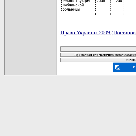
¦Реконструкция  ¦2008  ¦  200¦      
¦Любчанской     ¦      ¦     ¦      
¦больницы       ¦      ¦     ¦      
----------------+------+-----+-----
Право Украины 2009 (Постанов
карта новых документов
При полном или частичном использовании 
© 2006