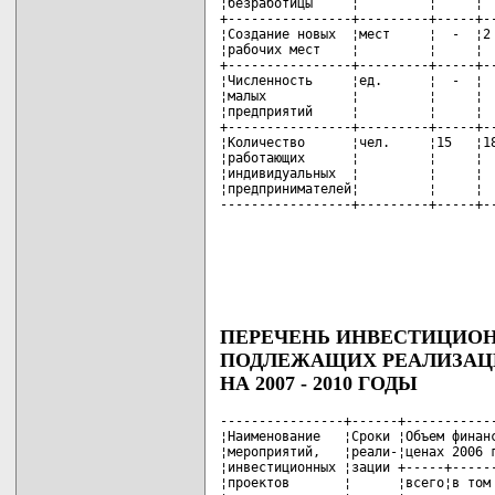
¦безработицы     ¦         ¦     ¦  
+----------------+---------+-----+--
¦Создание новых  ¦мест     ¦  -  ¦2 
¦рабочих мест    ¦         ¦     ¦  
+----------------+---------+-----+--
¦Численность     ¦ед.      ¦  -  ¦  
¦малых           ¦         ¦     ¦  
¦предприятий     ¦         ¦     ¦  
+----------------+---------+-----+--
¦Количество      ¦чел.     ¦15   ¦18
¦работающих      ¦         ¦     ¦  
¦индивидуальных  ¦         ¦     ¦  
¦предпринимателей¦         ¦     ¦  
-----------------+---------+-----+-
ПЕРЕЧЕНЬ ИНВЕСТИЦИОН
ПОДЛЕЖАЩИХ РЕАЛИЗАЦИ
НА 2007 - 2010 ГОДЫ
----------------+------+------------
¦Наименование   ¦Сроки ¦Объем финанс
¦мероприятий,   ¦реали-¦ценах 2006 г
¦инвестиционных ¦зации +-----+------
¦проектов       ¦      ¦всего¦в том 