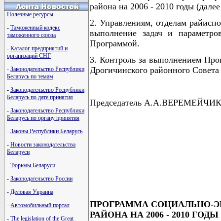
района на 2006 - 2010 годы (далее
Полезные ресурсы
2. Управлениям, отделам райисп
-
Таможенный кодекс
выполнение задач и параметро
таможенного союза
Программой.
-
Каталог предприятий и
организаций СНГ
3. Контроль за выполнением Про
Дрогичинского районного Совета 
-
Законодательство Республики
Беларусь по темам
-
Законодательство Республики
Беларусь по дате принятия
Председатель А.А.ВЕРЕМЕЙЧИ
-
Законодательство Республики
Беларусь по органу принятия
-
Законы Республики Беларусь
                                      
-
Новости законодательства
                                      
Беларуси
                                      
                                      
-
Тюрьмы Беларуси
                                      
-
Законодательство России
-
Деловая Украина
ПРОГРАММА СОЦИАЛЬНО-Э
-
Автомобильный портал
РАЙОНА НА 2006 - 2010 ГОДЫ
-
The legislation of the Great