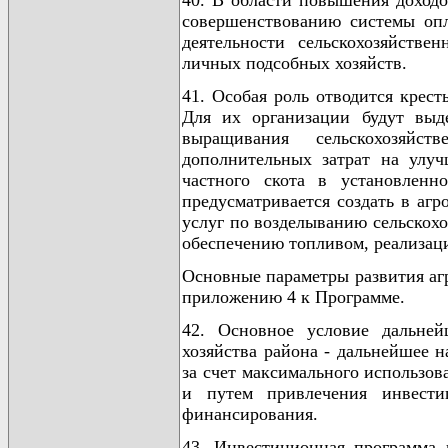
40. В области повышения доходо
совершенствованию системы опл
деятельности сельскохозяйств
личных подсобных хозяйств.
41. Особая роль отводится крес
Для их организации будут выде
выращивания сельскохозяйс
дополнительных затрат на улуч
частного скота в установленн
предусматривается создать в аг
услуг по возделыванию сельскохо
обеспечению топливом, реализа
Основные параметры развития аг
приложению 4 к Программе.
42. Основное условие дальней
хозяйства района - дальнейшее 
за счет максимального использов
и путем привлечения инвести
финансирования.
43. Инвестиционная программа 