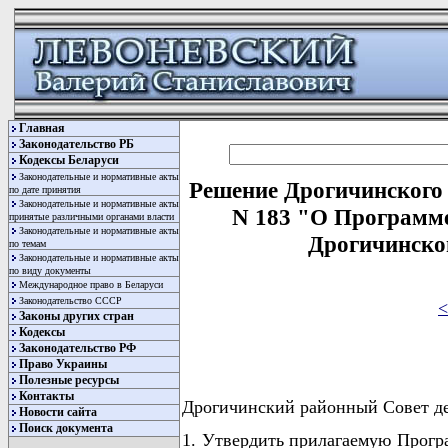
Главная
Законодательство РБ
Кодексы Беларуси
Законодательные и нормативные акты
Решение Дрогичинского 
по дате принятия
Законодательные и нормативные акты
N 183 "О Программе
принятые различными органами власти
Законодательные и нормативные акты
Дрогичинског
по темам
Законодательные и нормативные акты
по виду документы
Международное право в Беларуси
Законодательство СССР
<
Законы других стран
Кодексы
Законодательство РФ
Право Украины
Полезные ресурсы
Контакты
Дрогичинский районный Совет 
Новости сайта
Поиск документа
1. Утвердить прилагаемую Прогр