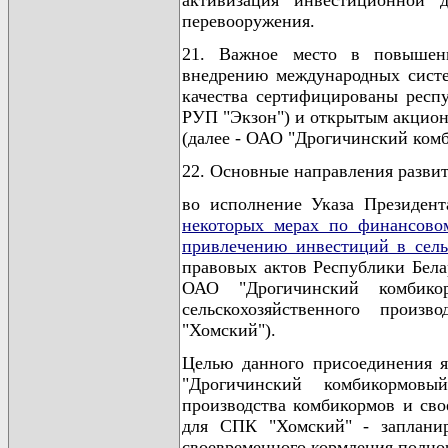
активизация инвестиционной 
перевооружения.
21. Важное место в повышени
внедрению международных систе
качества сертифицированы респ
РУП "Экзон") и открытым акцио
(далее - ОАО "Дрогичинский комб
22. Основные направления разв
во исполнение Указа Президент
некоторых мерах по финансовом
привлечению инвестиций в сель
правовых актов Республики Белар
ОАО "Дрогичинский комбик
сельскохозяйственного произ
"Хомский").
Целью данного присоединения я
"Дрогичинский комбикормовы
производства комбикормов и сво
для СПК "Хомский" - запланир
своевременного кормления полн