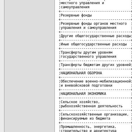
¦местного управления и             ¦
¦самоуправления                    ¦
+----------------------------------+
¦Резервные фонды                   ¦
+----------------------------------+
¦Резервные фонды органов местного  ¦
¦управления и самоуправления       ¦
+----------------------------------+
¦Другие общегосударственные расходы¦
+----------------------------------+
¦Иные общегосударственные расходы  ¦
+----------------------------------+
¦Трансферты другим уровням         ¦
¦государственного управления       ¦
+----------------------------------+
¦Трансферты бюджетам других уровней¦
+----------------------------------+
¦НАЦИОНАЛЬНАЯ ОБОРОНА              ¦
+----------------------------------+
¦Обеспечение военно-мобилизационной¦
¦и вневойсковой подготовки         ¦
+----------------------------------+
¦НАЦИОНАЛЬНАЯ ЭКОНОМИКА            ¦
+----------------------------------+
¦Сельское хозяйство,               ¦
¦рыбохозяйственная деятельность    ¦
+----------------------------------+
¦Сельскохозяйственные организации, ¦
¦финансируемые из бюджета          ¦
+----------------------------------+
¦Промышленность, энергетика,       ¦
¦строительство и архитектура       ¦