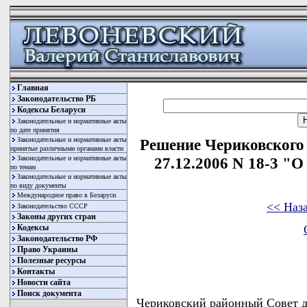
Главная
Законодательство РБ
Кодексы Беларуси
Законодательные и нормативные акты
по дате принятия
Законодательные и нормативные акты
Решение Чериковского 
принятые различными органами власти
Законодательные и нормативные акты
27.12.2006 N 18-3 "О
по темам
Законодательные и нормативные акты
по виду документы
Международное право в Беларуси
<< Наз
Законодательство СССР
Законы других стран
Кодексы
Законодательство РФ
Право Украины
Полезные ресурсы
Контакты
Новости сайта
Поиск документа
Чериковский районный Совет 