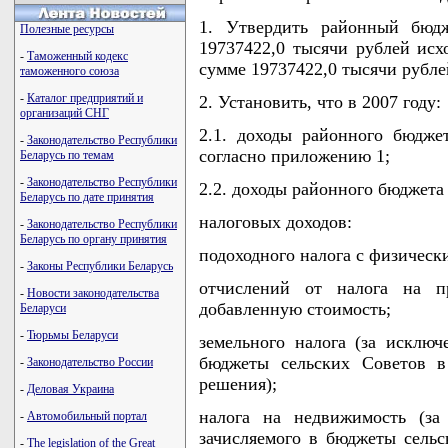
1. Утвердить районный бюд
Полезные ресурсы
19737422,0 тысячи рублей исх
-
Таможенный кодекс
сумме 19737422,0 тысячи рубле
таможенного союза
-
Каталог предприятий и
2. Установить, что в 2007 году:
организаций СНГ
2.1. доходы районного бюдже
-
Законодательство Республики
согласно приложению 1;
Беларусь по темам
-
Законодательство Республики
2.2. доходы районного бюджета
Беларусь по дате принятия
налоговых доходов:
-
Законодательство Республики
Беларусь по органу принятия
подоходного налога с физическ
-
Законы Республики Беларусь
отчислений от налога на п
-
Новости законодательства
добавленную стоимость;
Беларуси
-
Тюрьмы Беларуси
земельного налога (за исключ
бюджеты сельских Советов в
-
Законодательство России
решения);
-
Деловая Украина
налога на недвижимость (за
-
Автомобильный портал
зачисляемого в бюджеты сельс
-
The legislation of the Great