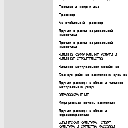
+----------------------------------+
¦Топливо и энергетика              ¦
+----------------------------------+
¦Транспорт                         ¦
+----------------------------------+
¦Автомобильный транспорт           ¦
+----------------------------------+
¦Другие отрасли национальной       ¦
¦экономики                         ¦
+----------------------------------+
¦Прочие отрасли национальной       ¦
¦экономики                         ¦
+----------------------------------+
¦ЖИЛИЩНО-КОММУНАЛЬНЫЕ УСЛУГИ И     ¦
¦ЖИЛИЩНОЕ СТРОИТЕЛЬСТВО            ¦
+----------------------------------+
¦Жилищно-коммунальное хозяйство    ¦
+----------------------------------+
¦Благоустройство населенных пунктов¦
+----------------------------------+
¦Другие расходы в области жилищно- ¦
¦коммунальных услуг                ¦
+----------------------------------+
¦ЗДРАВООХРАНЕНИЕ                   ¦
+----------------------------------+
¦Медицинская помощь населению      ¦
+----------------------------------+
¦Другие расходы в области          ¦
¦здравоохранения                   ¦
+----------------------------------+
¦ФИЗИЧЕСКАЯ КУЛЬТУРА, СПОРТ,       ¦
¦КУЛЬТУРА И СРЕДСТВА МАССОВОЙ      ¦