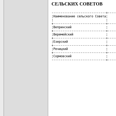
СЕЛЬСКИХ СОВЕТОВ
------------------------------+-----
¦Наименование сельского Совета¦     
¦                             ¦     
+-----------------------------+-----
¦Вепринский                   ¦     
+-----------------------------+-----
¦Веремейский                  ¦     
+-----------------------------+-----
¦Езерский                     ¦     
+-----------------------------+-----
¦Речицкий                     ¦     
+-----------------------------+-----
¦Сормовский                   ¦     
------------------------------+----