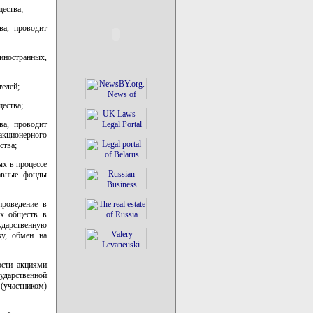
щества;
ва, проводит
иностранных,
телей;
щества;
ва, проводит
акционерного
ства;
ых в процессе
тавные фонды
проведение в
ых обществ в
дарственную
жу, обмен на
ости акциями
ударственной
 (участником)