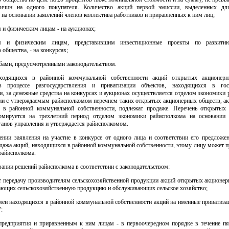
ичин на одного покупателя. Количество акций первой эмиссии, выделенных дл
 на основании заявлений членов коллектива работников и приравненных к ним лиц;
и физическим лицам - на аукционах;
м и физическим лицам, представившим инвестиционные проекты по развити
 общества, - на конкурсах;
бами, предусмотренными законодательством.
ходящихся в районной коммунальной собственности акций открытых акционерн
в процессе разгосударствления и приватизации объектов, находящихся в госу
и, за денежные средства на конкурсах и аукционах осуществляется отделом экономики
вии с утверждаемым райисполкомом перечнем таких открытых акционерных обществ, ак
 в районной коммунальной собственности, подлежат продаже. Перечень открытых
мируется на трехлетний период отделом экономики райисполкома на основании
анов управления и утверждается райисполкомом.
ении заявления на участие в конкурсе от одного лица и соответствии его предложе
дажа акций, находящихся в районной коммунальной собственности, этому лицу может 
райисполкома.
овании решений райисполкома в соответствии с законодательством:
т передачу производителям сельскохозяйственной продукции акций открытых акционер
ающих сельскохозяйственную продукцию и обслуживающих сельское хозяйство;
мен находящихся в районной коммунальной собственности акций на именные приватиза
:
предприятия и приравненным к ним лицам - в первоочередном порядке в течение пя