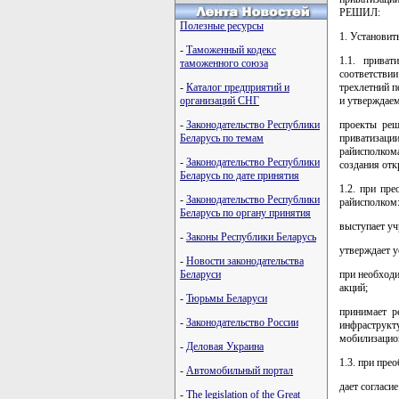
РЕШИЛ:
Полезные ресурсы
1. Установить
-
Таможенный кодекс
1.1. приват
таможенного союза
соответств
-
Каталог предприятий и
трехлетний п
организаций СНГ
и утверждае
-
Законодательство Республики
проекты реш
Беларусь по темам
приватизаци
райисполком
-
Законодательство Республики
создания от
Беларусь по дате принятия
1.2. при пр
-
Законодательство Республики
райисполком
Беларусь по органу принятия
выступает уч
-
Законы Республики Беларусь
утверждает у
-
Новости законодательства
Беларуси
при необходи
акций;
-
Тюрьмы Беларуси
принимает р
-
Законодательство России
инфраструкт
мобилизаци
-
Деловая Украина
1.3. при пре
-
Автомобильный портал
дает согласи
-
The legislation of the Great