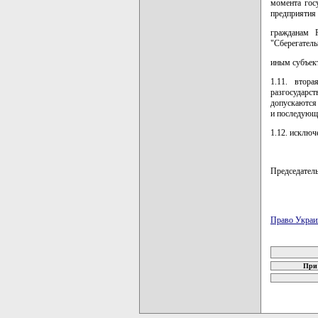
момента гос
предприятия 
гражданам Р
"Сберегатель
иным субъект
1.11. втор
разгосударс
допускаются 
и последующи
1.12. исключ
Председате
Право Украи
карта новых
При 