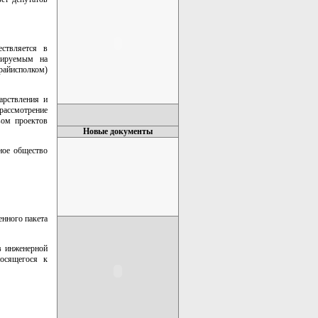
ествляется в
мируемым на
 райисполком)
арствления и
рассмотрение
вом проектов
Новые документы
ное общество
енного пакета
в инженерной
носящегося к