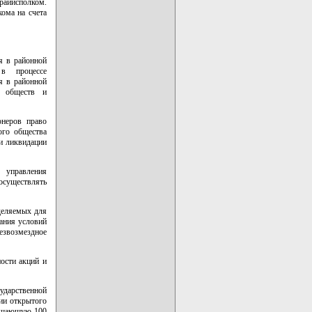
райисполком.
ома на счета
я в районной
 в процессе
я в районной
х обществ и
онеров право
ого общества
 и ликвидации
ы управления
осуществлять
деляемых для
ания условий
езвозмездное
ости акций и
ударственной
нии открытого
вышающую 100