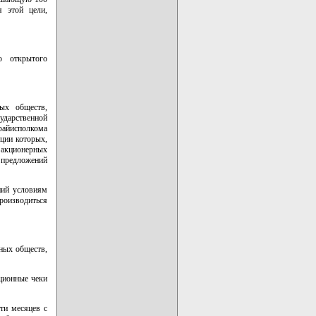
я этой цели,
ю открытого
ых обществ,
дарственной
 райисполкома
ции которых,
 акционерных
 предложений
ний условиям
производиться
ных обществ,
ционные чеки
ти месяцев с