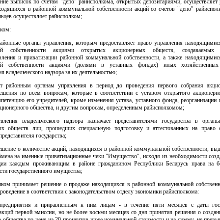
ение выписок по счетам "депо" райисполкома, открытых депозитариями, осуществляет 
ходящихся в районной коммунальной собственности акций со счетов "депо" райисполк
ьцев осуществляет райисполком;
лком:
районные органы управления, которым предоставляет право управления находящимис
ой собственности акциями открытых акционерных обществ, создаваемых
твления и приватизации районной коммунальной собственности, а также находящимис
ой собственности акциями (долями в уставных фондах) иных хозяйственны
я владельческого надзора за их деятельностью;
ет районным органам управления в период до проведения первого собрания акци
ешения по всем вопросам, которые в соответствии с уставом открытого акционерн
петенцию его учредителей, кроме изменения устава, уставного фонда, реорганизации
кционерного общества, и другим вопросам, определенным райисполкомом;
вления владельческого надзора назначает представителями государства в орган
ых обществ лиц, прошедших специальную подготовку и аттестованных на право 
редставителя государства;
ешение о количестве акций, находящихся в районной коммунальной собственности, вы
бмена на именные приватизационные чеки "Имущество", исходя из необходимости созд
ции каждым проживающим в районе гражданином Республики Беларусь права на б
сти государственного имущества;
олком принимает решение о продаже находящихся в районной коммунальной собственн
проведение в соответствии с законодательством отделу экономики райисполкома:
предприятия и приравненным к ним лицам - в течение пяти месяцев с даты гос
акций первой эмиссии, но не более восьми месяцев со дня принятия решения о созда
о общества по цене на 20 процентов ниже номинальной стоимости и на сумму, не пре