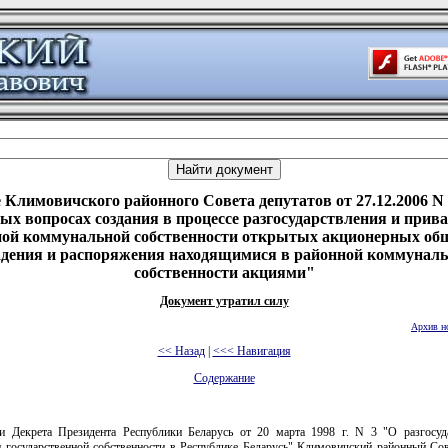
 Климовичского районного Совета депутатов от 27.12.2006 N 
ых вопросах создания в процессе разгосударствления и прив
ой коммунальной собственности открытых акционерных об
дения и распоряжения находящимися в районной коммунал
собственности акциями"
Документ утратил силу
Архив н
<< Назад
|
<<< Навигация
Содержание
и Декрета Президента Республики Беларусь от 20 марта 1998 г. N 3 "О разгосуд
и государственной собственности в Республике Беларусь" Климовичский районный Сов