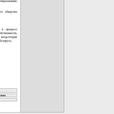
еобразованию
ого общества
 в процессе
бственности,
 когда вторая
Беларусь;
ельна