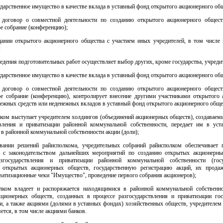
ударственное имущество в качестве вклада в уставный фонд открытого акционерного об
 договор о совместной деятельности по созданию открытого акционерного общест
е собрание (конференцию);
здании открытого акционерного общества с участием иных учредителей, в том числе 
:
ведения подготовительных работ осуществляет выбор других, кроме государства, учреди
ударственное имущество в качестве вклада в уставный фонд открытого акционерного об
 договор о совместной деятельности по созданию открытого акционерного общест
ое собрание (конференцию), контролирует внесение другими участниками открытого 
ежных средств или неденежных вкладов в уставный фонд открытого акционерного обще
лком выступает учредителем холдингов (объединений акционерных обществ), создаваем
твления и приватизации районной коммунальной собственности, передает им в ус
в районной коммунальной собственности акции (доли);
овании решений райисполкома, учредительных собраний райисполком обеспечивает 
и с законодательством дальнейших мероприятий по созданию открытых акционерн
азгосударствления и приватизации районной коммунальной собственности (госу
 открытых акционерных обществ, государственную регистрацию акций, их прода
атизационные чеки "Имущество", проведение первого собрания акционеров);
олком владеет и распоряжается находящимися в районной коммунальной собственн
ционерных обществ, созданных в процессе разгосударствления и приватизации гос
и, а также акциями (долями в уставных фондах) хозяйственных обществ, учредителем
ется, в том числе акциями банков.