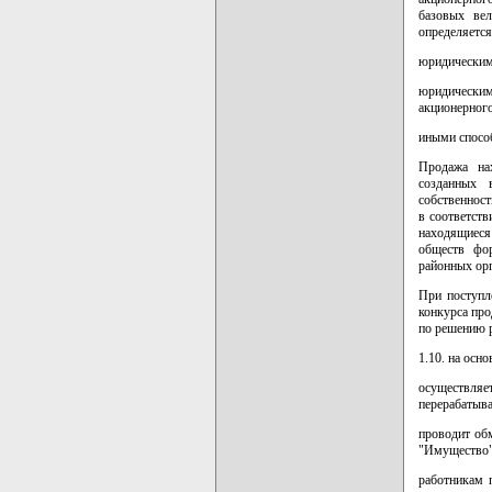
базовых вел
определяется
юридическим 
юридически
акционерного
иными спосо
Продажа на
созданных 
собственност
в соответст
находящиеся
обществ фор
районных орг
При поступл
конкурса про
по решению 
1.10. на осн
осуществляе
перерабатыв
проводит об
"Имущество"
работникам 