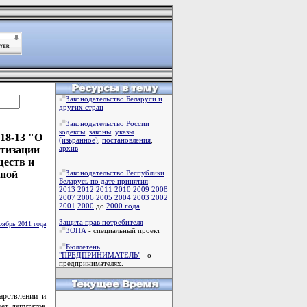
Законодательство Беларуси и
других стран
Законодательство России
кодексы
,
законы
,
указы
18-13 "О
(изьранное)
,
постановления
,
атизации
архив
ществ и
ьной
Законодательство Республики
Беларусь по дате принятия
:
2013
2012
2011
2010
2009
2008
2007
2006
2005
2004
2003
2002
2001
2000
до
2000 года
Защита прав потребителя
оябрь 2011 года
ЗОНА
- специальный проект
Бюллетень
"ПРЕДПРИНИМАТЕЛЬ"
- о
предпринимателях.
арствлении и
ет депутатов