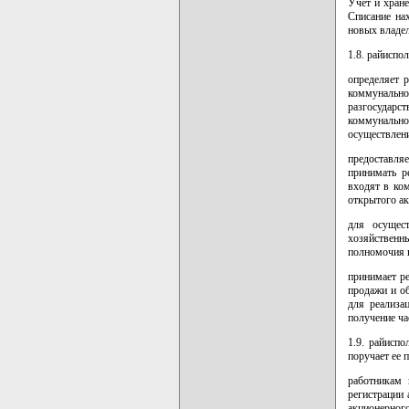
Учет и хран
Списание на
новых владел
1.8. райиспо
определяет 
коммунальн
разгосударс
коммунальн
осуществлени
предоставля
принимать р
входят в ком
открытого а
для осущест
хозяйственн
полномочия п
принимает р
продажи и о
для реализа
получение ча
1.9. райисп
поручает ее 
работникам 
регистрации 
акционерног