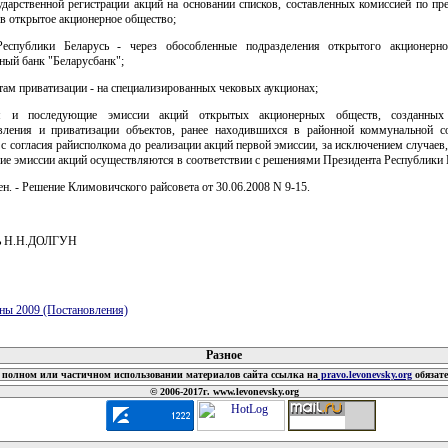
ударственной регистрации акций на основании списков, составленных комиссией по пр
в открытое акционерное общество;
еспублики Беларусь - через обособленные подразделения открытого акционерн
ный банк "Беларусбанк";
ам приватизации - на специализированных чековых аукционах;
ая и последующие эмиссии акций открытых акционерных обществ, созданных
твления и приватизации объектов, ранее находившихся в районной коммунальной со
с согласия райисполкома до реализации акций первой эмиссии, за исключением случаев,
е эмиссии акций осуществляются в соответствии с решениями Президента Республики 
ен. - Решение Климовичского райсовета от 30.06.2008 N 9-15.
ль Н.Н.ДОЛГУН
ны 2009 (Постановления)
 документов
Разное
полном или частичном использовании материалов сайта ссылка на
pravo.levonevsky.org
обязат
© 2006-2017г. www.levonevsky.org