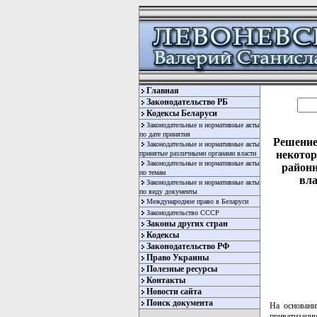
Главная
Законодательство РБ
Кодексы Беларуси
Законодательные и нормативные акты
по дате принятия
Решение
Законодательные и нормативные акты
некотор
принятые различными органами власти
Законодательные и нормативные акты
районн
по темам
вла
Законодательные и нормативные акты
по виду документы
Международное право в Беларуси
Законодательство СССР
Законы других стран
Кодексы
Законодательство РФ
Право Украины
Полезные ресурсы
Контакты
Новости сайта
Поиск документа
На основани
приватизаци