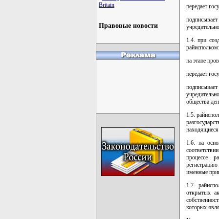
Britain
передает гос
подписывает
Правовые новости
учредительно
1.4. при со
райисполком
на этапе про
передает гос
подписывает
учредительн
общества ден
1.5. райиспо
разгосударс
находящиеся 
1.6. на осн
соответстви
процессе р
регистрацию
именные прив
1.7. райисп
открытых ак
собственност
которых явля