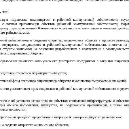
, что:
изация имущества, находящегося в районной коммунальной собственности, осущ
ии с планом приватизации объектов районной коммунальной собственности, фор
ериод отделом экономики Климовичского районного исполнительного комитета (далее -
мым райисполкомом;
ений райисполкома о создании открытых акционерных обществ в процессе разгосуд
и имущества, находящегося в районной коммунальной собственности, вносятся на 
а отделом экономики на основании разработанных в соответствии с законодательст
крытых акционерных обществ;
еобразовании районного коммунального унитарного предприятия в открытое акционер
:
редителем открытого акционерного общества;
ставный фонд открытого акционерного общества и количество выпускаемых им акций;
мости устанавливает срок сохранения в районной коммунальной собственности определ
ешение об условиях использования объектов социальной инфраструктуры и объекто
уры общего пользования, имущества, не подлежащего приватизации, а также от
онным мощностям;
образовании арендного предприятия в открытое акционерное общество райисполком:
е на создание открытого акционерного общества;