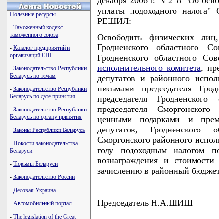
декабря 2006 г. N 218 "Об осв
уплаты подоходного налога"
Полезные ресурсы
РЕШИЛ:
-
Таможенный кодекс
таможенного союза
Освободить физических лиц
Гродненского областного Со
-
Каталог предприятий и
организаций СНГ
Гродненского областного Со
исполнительного комитета
, пр
-
Законодательство Республики
Беларусь по темам
депутатов и районного испол
письмами председателя Грод
-
Законодательство Республики
Беларусь по дате принятия
председателя Гродненского 
председателя Сморгонского 
-
Законодательство Республики
Беларусь по органу принятия
ценными подарками и преми
депутатов, Гродненского о
-
Законы Республики Беларусь
Сморгонского районного исполн
-
Новости законодательства
году подоходным налогом п
Беларуси
вознаграждения и стоимости
-
Тюрьмы Беларуси
зачислению в районный бюджет
-
Законодательство России
-
Деловая Украина
Председатель Н.А.ШИШ
-
Автомобильный портал
-
The legislation of the Great