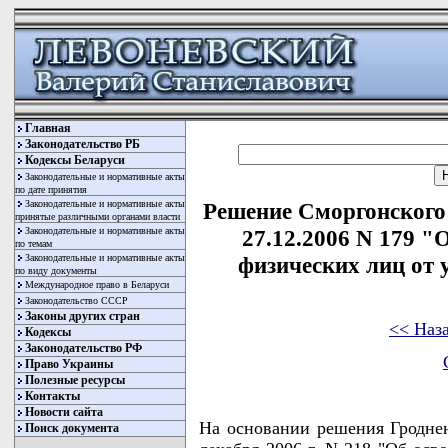
Главная
Законодательство РБ
Кодексы Беларуси
Законодательные и нормативные акты
по дате принятия
Законодательные и нормативные акты
Решение Сморгонского 
принятые различными органами власти
Законодательные и нормативные акты
27.12.2006 N 179 "
по темам
Законодательные и нормативные акты
физических лиц от 
по виду документы
Международное право в Беларуси
Законодательство СССР
Законы других стран
<< Наз
Кодексы
Законодательство РФ
Право Украины
Полезные ресурсы
Контакты
Новости сайта
На основании решения Гроднен
Поиск документа