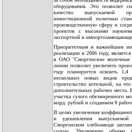
за собой необходимость модерниз
оборудования. Это позволит с
качество выпускаемой пр
инвестиционной политики стан
производственную сферу и соср
проектов с высокими наукоем
экспортной и импортозамещающе
Приоритетным и важнейшим ин
реализации в 2006 году, являетс
в ОАО "Сморгонские молочные 
линии позволит увеличить произ
году планируется освоить 1,4
нескольких новых видов про
строительство котельной, на что
дополнительных рабочих места. В
участка сухого обезжиренного м
млрд. рублей и созданием 8 рабоч
В целях увеличения коэффициент
и удешевления выпускаемой
Сморгонском хлебозаводе запла
солода. Увеличение объема 