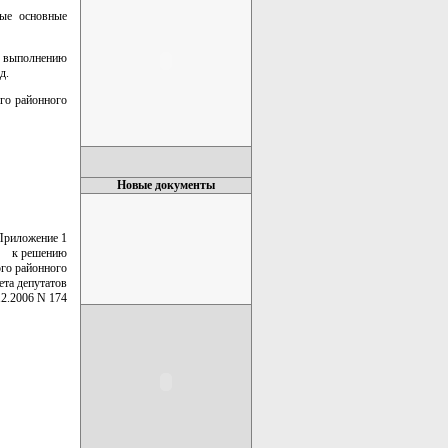
ные основные
о выполнению
д.
го районного
Новые документы
Приложение 1
к решению
го районного
ета депутатов
12.2006 N 174