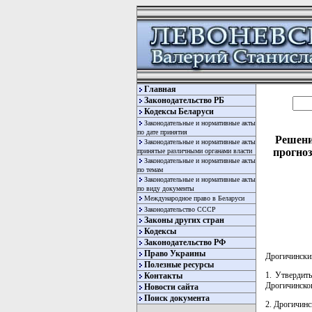
Главная
Законодательство РБ
Кодексы Беларуси
Законодательные и нормативные акты
по дате принятия
Решени
Законодательные и нормативные акты
прогноз
принятые различными органами власти
Законодательные и нормативные акты
по темам
Законодательные и нормативные акты
по виду документы
Международное право в Беларуси
Законодательство СССР
Законы других стран
Кодексы
Законодательство РФ
Право Украины
Дрогичински
Полезные ресурсы
1. Утвердит
Контакты
Дрогичинског
Новости сайта
Поиск документа
2. Дрогичин