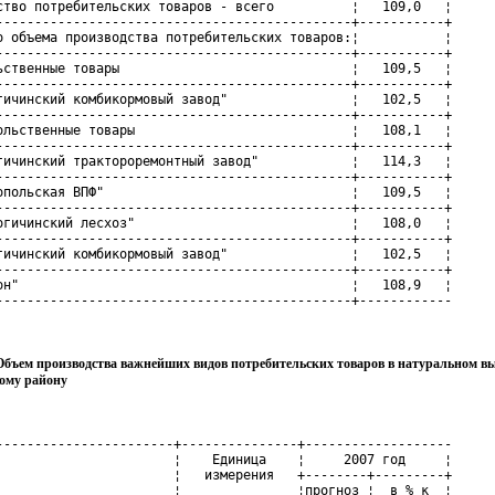
ство потребительских товаров - всего          ¦   109,0   ¦

----------------------------------------------+-----------+

о объема производства потребительских товаров:¦           ¦

----------------------------------------------+-----------+

ьственные товары                              ¦   109,5   ¦

----------------------------------------------+-----------+

гичинский комбикормовый завод"                ¦   102,5   ¦

----------------------------------------------+-----------+

ольственные товары                            ¦   108,1   ¦

----------------------------------------------+-----------+

гичинский трактороремонтный завод"            ¦   114,3   ¦

----------------------------------------------+-----------+

опольская ВПФ"                                ¦   109,5   ¦

----------------------------------------------+-----------+

огичинский лесхоз"                            ¦   108,0   ¦

----------------------------------------------+-----------+

гичинский комбикормовый завод"                ¦   102,5   ¦

----------------------------------------------+-----------+

он"                                           ¦   108,9   ¦

----------------------------------------------+------------
Объем производства важнейших видов потребительских товаров в натуральном в
ому району
-----------------------+---------------+-------------------

                       ¦    Единица    ¦     2007 год     ¦

                       ¦   измерения   +--------+---------+

                       ¦               ¦прогноз ¦  в % к  ¦
