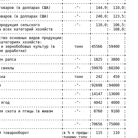
-----------------------------+------------+-------+-------+

товаров (в долларах США)     ¦     -"-    ¦  144,9¦  110,0¦

-----------------------------+------------+-------+-------+

оваров (в долларах США)      ¦     -"-    ¦  240,0¦  123,5¦

-----------------------------+------------+-------+-------+

продукция сельского          ¦     -"-    ¦  110,0¦  106,5¦

а всех категорий хозяйств    ¦            ¦       ¦- 108,0¦

-----------------------------+------------+-------+-------+

ство основных видов продукции¦            ¦       ¦       ¦

категориях хозяйств:         ¦            ¦       ¦       ¦

 и зернобобовых культур (в   ¦     тонн   ¦45566  ¦59400  ¦

ле доработки)                ¦            ¦       ¦       ¦

-----------------------------+------------+-------+-------+

ян рапса                     ¦     -"-    ¦ 1825  ¦ 3800  ¦

-----------------------------+------------+-------+-------+

 свеклы                      ¦     -"-    ¦59970  ¦60200  ¦

-----------------------------+------------+-------+-------+

кна                          ¦     тонн   ¦  242  ¦  450  ¦

-----------------------------+------------+-------+-------+

я                            ¦     -"-    ¦92698  ¦94000  ¦

-----------------------------+------------+-------+-------+

                             ¦     -"-    ¦14147  ¦13600  ¦

-----------------------------+------------+-------+-------+

 ягод                        ¦     -"-    ¦ 4042  ¦ 4000  ¦

-----------------------------+------------+-------+-------+

ия скота и птицы (в живом    ¦     -"-    ¦ 8760  ¦ 9100  ¦

                             ¦            ¦       ¦       ¦

-----------------------------+------------+-------+-------+

                             ¦     -"-    ¦70656  ¦75000  ¦

-----------------------------+------------+-------+-------+

й товарооборот               ¦в % к преды-¦  115  ¦  110  ¦

                             ¦дущему году ¦       ¦       ¦
