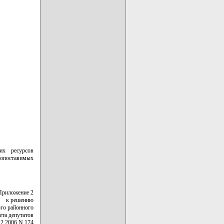
их ресурсов
опоставимых
Приложение 2
к решению
го районного
ета депутатов
12.2006 N 174