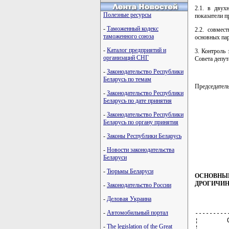
2.1. в двух
Полезные ресурсы
показатели п
-
Таможенный кодекс
2.2. совмес
таможенного союза
основных пар
-
Каталог предприятий и
3. Контроль
организаций СНГ
Совета депут
-
Законодательство Республики
Беларусь по темам
Председате
-
Законодательство Республики
Беларусь по дате принятия
-
Законодательство Республики
Беларусь по органу принятия
-
Законы Республики Беларусь
-
Новости законодательства
Беларуси
-
Тюрьмы Беларуси
ОСНОВНЫЕ
ДРОГИЧИН
-
Законодательство России
-
Деловая Украина
-
Автомобильный портал
---------
¦        
-
The legislation of the Great
¦        