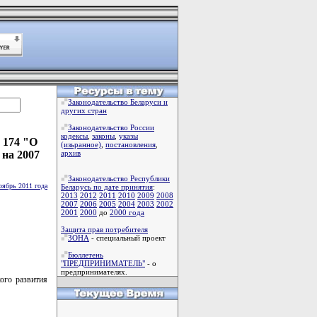
Законодательство Беларуси и
других стран
Законодательство России
кодексы
,
законы
,
указы
 174 "О
(изьранное)
,
постановления
,
 на 2007
архив
Законодательство Республики
оябрь 2011 года
Беларусь по дате принятия
:
2013
2012
2011
2010
2009
2008
2007
2006
2005
2004
2003
2002
2001
2000
до
2000 года
Защита прав потребителя
ЗОНА
- специальный проект
Бюллетень
"ПРЕДПРИНИМАТЕЛЬ"
- о
предпринимателях.
ого развития