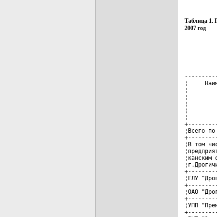
Таблица 1.
2007 год
---------
¦     Наи
¦        
¦        
¦        
¦        
¦        
+--------
¦Всего по
+--------
¦В том чи
¦предприя
¦канским 
¦г.Дрогич
+--------
¦ГЛУ "Дро
+--------
¦ОАО "Дро
+--------
¦УПП "Пре
+--------