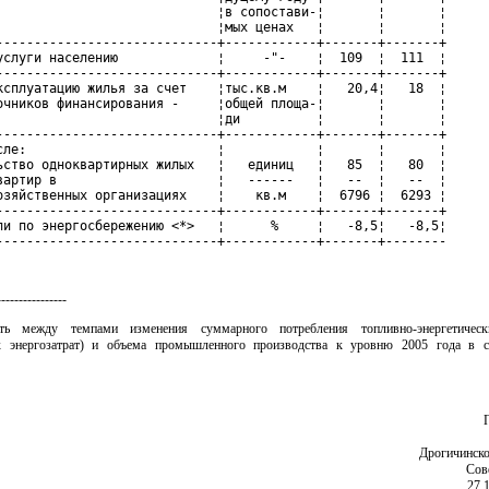
                             ¦в сопостави-¦       ¦       ¦

                             ¦мых ценах   ¦       ¦       ¦

-----------------------------+------------+-------+-------+

услуги населению             ¦     -"-    ¦  109  ¦  111  ¦

-----------------------------+------------+-------+-------+

ксплуатацию жилья за счет    ¦тыс.кв.м    ¦   20,4¦   18  ¦

очников финансирования -     ¦общей площа-¦       ¦       ¦

                             ¦ди          ¦       ¦       ¦

-----------------------------+------------+-------+-------+

сле:                         ¦            ¦       ¦       ¦

ьство одноквартирных жилых   ¦   единиц   ¦   85  ¦   80  ¦

вартир в                     ¦   ------   ¦   --  ¦   --  ¦

озяйственных организациях    ¦    кв.м    ¦  6796 ¦  6293 ¦

-----------------------------+------------+-------+-------+

ли по энергосбережению <*>   ¦      %     ¦   -8,5¦   -8,5¦

-----------------------------+------------+-------+--------
----------------
ть между темпами изменения суммарного потребления топливно-энергетическ
х энергозатрат) и объема промышленного производства к уровню 2005 года в с
Дрогичинско
Сов
27.