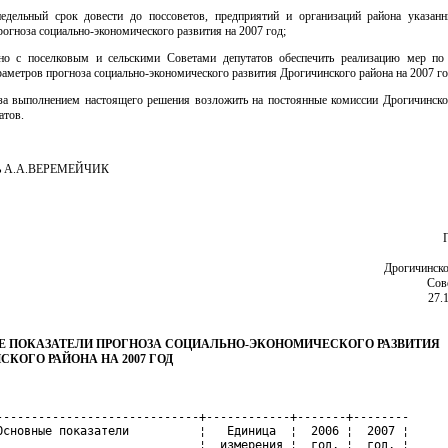
недельный срок довести до поссоветов, предприятий и организаций района указан
рогноза социально-экономического развития на 2007 год;
тно с поселковым и сельскими Советами депутатов обеспечить реализацию мер п
аметров прогноза социально-экономического развития Дрогичинского района на 2007 го
 за выполнением настоящего решения возложить на постоянные комиссии Дрогичинско
атов.
ль А.А.ВЕРЕМЕЙЧИК
Дрогичинско
Сов
27.
 ПОКАЗАТЕЛИ ПРОГНОЗА СОЦИАЛЬНО-ЭКОНОМИЧЕСКОГО РАЗВИТИЯ
СКОГО РАЙОНА НА 2007 ГОД
-----------------------------+------------+-------+--------

Основные показатели          ¦   Единица  ¦  2006 ¦  2007 ¦

                             ¦  измерения ¦  год, ¦  год, ¦
