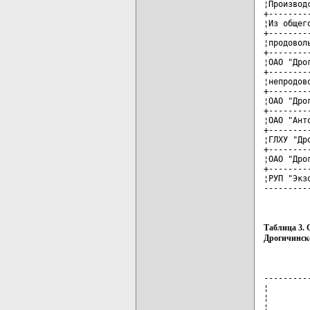
¦Производ
+--------
¦Из общег
+--------
¦продовол
+--------
¦ОАО "Дро
+--------
¦непродов
+--------
¦ОАО "Дро
+--------
¦ОАО "Ант
+--------
¦ГЛХУ "Др
+--------
¦ОАО "Дро
+--------
¦РУП "Экз
---------
Таблица 3. 
Дрогичинск
---------
¦        
¦        
¦        