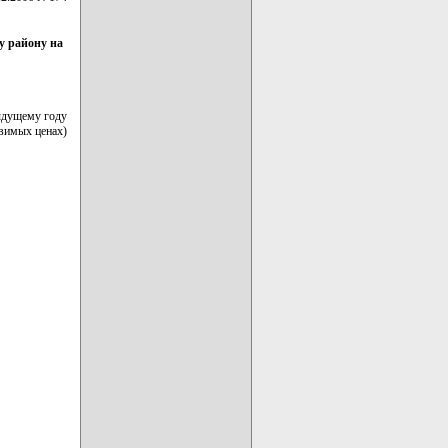
у району на
ыдущему году
авимых ценах)