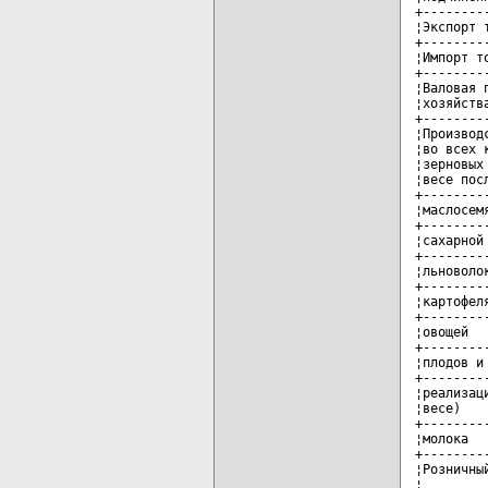
+--------
¦Экспорт 
+--------
¦Импорт т
+--------
¦Валовая 
¦хозяйств
+--------
¦Производ
¦во всех 
¦зерновых
¦весе пос
+--------
¦маслосем
+--------
¦сахарной
+--------
¦льноволо
+--------
¦картофел
+--------
¦овощей  
+--------
¦плодов и
+--------
¦реализац
¦весе)   
+--------
¦молока  
+--------
¦Розничны
¦        