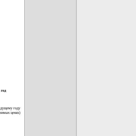
 год
ыдущему году
авимых ценах)