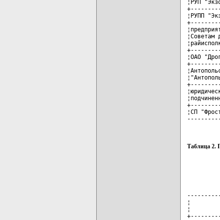
¦РУП "Экз
+--------
¦РУПП "Эк
+--------
¦предприя
¦Советам 
¦райиспол
+--------
¦ОАО "Дро
+--------
¦Антополь
¦"Антопол
+--------
¦юридичес
¦подчинен
+--------
¦СП "Фрос
---------
Таблица 2. 
---------
¦        
¦        
+--------