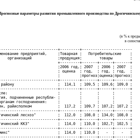
 Прогнозные параметры развития промышленного производства по Дрогичинском
(в % к пред
в сопост
---------------------------+---------+-----------------------

менование предприятий,     ¦Товарная ¦   Потребительские    ¦

    организаций            ¦продукция¦        товары        ¦

                           +---------+-------+------+-------+

                           ¦2006 год,¦ 2007  ¦ 2006 ¦ 2007  ¦

                           ¦ оценка  ¦ год,  ¦ год, ¦ год,  ¦

                           ¦         ¦прогноз¦оценка¦прогноз¦

---------------------------+---------+-------+------+-------+

 району                    ¦  114,1  ¦ 109,5 ¦ 109,6¦ 109,0 ¦

---------------------------+---------+-------+------+-------+

сле:                       ¦         ¦       ¦      ¦       ¦

тия, подчиненные республи- ¦         ¦       ¦      ¦       ¦

органам господчинения:     ¦         ¦       ¦      ¦       ¦

ин, райисполком            ¦  117,2  ¦ 109,7 ¦ 107,2¦ 107,2 ¦

---------------------------+---------+-------+------+-------+

гичинский лесхоз"          ¦  112,0  ¦ 108,0 ¦ 134,0¦ 108,0 ¦

---------------------------+---------+-------+------+-------+

гичинский ККЗ"             ¦  114,0  ¦ 110,0 ¦ 102,7¦ 102,5 ¦

---------------------------+---------+-------+------+-------+

микс"                      ¦  114,0  ¦ 110,0 ¦   -  ¦   -   ¦

---------------------------+---------+-------+------+-------+
