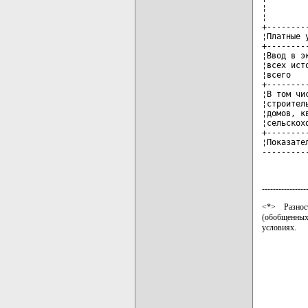
¦        
¦        
+--------
¦Платные 
+--------
¦Ввод в э
¦всех ист
¦всего   
+--------
¦В том чи
¦строител
¦домов, к
¦сельскох
+--------
¦Показате
---------
----------------
<*> Разнос
(обобщенны
условиях.