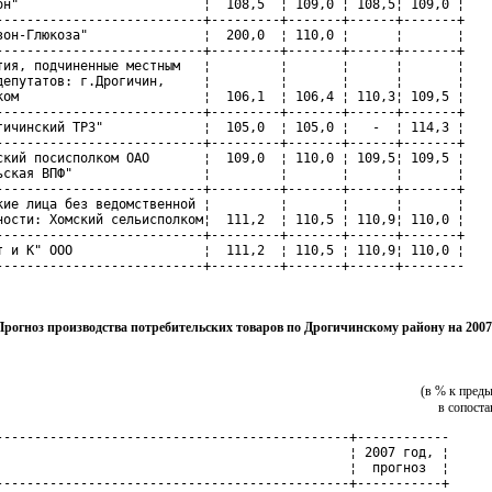
он"                        ¦  108,5  ¦ 109,0 ¦ 108,5¦ 109,0 ¦

---------------------------+---------+-------+------+-------+

зон-Глюкоза"               ¦  200,0  ¦ 110,0 ¦      ¦       ¦

---------------------------+---------+-------+------+-------+

тия, подчиненные местным   ¦         ¦       ¦      ¦       ¦

депутатов: г.Дрогичин,     ¦         ¦       ¦      ¦       ¦

ком                        ¦  106,1  ¦ 106,4 ¦ 110,3¦ 109,5 ¦

---------------------------+---------+-------+------+-------+

гичинский ТРЗ"             ¦  105,0  ¦ 105,0 ¦   -  ¦ 114,3 ¦

---------------------------+---------+-------+------+-------+

ский посисполком ОАО       ¦  109,0  ¦ 110,0 ¦ 109,5¦ 109,5 ¦

ьская ВПФ"                 ¦         ¦       ¦      ¦       ¦

---------------------------+---------+-------+------+-------+

кие лица без ведомственной ¦         ¦       ¦      ¦       ¦

ности: Хомский сельисполком¦  111,2  ¦ 110,5 ¦ 110,9¦ 110,0 ¦

---------------------------+---------+-------+------+-------+

т и К" ООО                 ¦  111,2  ¦ 110,5 ¦ 110,9¦ 110,0 ¦

---------------------------+---------+-------+------+--------
Прогноз производства потребительских товаров по Дрогичинскому району на 2007
(в % к пред
в сопост
----------------------------------------------+------------

                                              ¦ 2007 год, ¦

                                              ¦  прогноз  ¦

----------------------------------------------+-----------+
