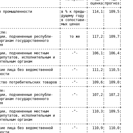
                             ¦            ¦ оценка¦прогноз¦

-----------------------------+------------+-------+-------+

я промышленности             ¦в % к преды-¦  114,1¦  109,5¦

                             ¦дущему году ¦       ¦       ¦

                             ¦в сопостави-¦       ¦       ¦

                             ¦мых ценах   ¦       ¦       ¦

-----------------------------+------------+-------+-------+

сле:                         ¦            ¦       ¦       ¦

ции, подчиненные республи-   ¦    то же   ¦  117,2¦  109,7¦

органам государственного     ¦            ¦       ¦       ¦

ия                           ¦            ¦       ¦       ¦

-----------------------------+------------+-------+-------+

ции, подчиненные местным     ¦     -"-    ¦  106,1¦  106,4¦

депутатов, исполнительным и  ¦            ¦       ¦       ¦

ительным органам             ¦            ¦       ¦       ¦

-----------------------------+------------+-------+-------+

кие лица без ведомственной   ¦     -"-    ¦  111,2¦  110,5¦

ности                        ¦            ¦       ¦       ¦

-----------------------------+------------+-------+-------+

ство потребительских товаров ¦     -"-    ¦  109,6¦  109,0¦

-----------------------------+------------+-------+-------+

ле:                          ¦            ¦       ¦       ¦

ции, подчиненные республи-   ¦     -"-    ¦  107,2¦  107,2¦

органам государственного     ¦            ¦       ¦       ¦

ия                           ¦            ¦       ¦       ¦

-----------------------------+------------+-------+-------+

ции, подчиненные местным     ¦     -"-    ¦  110,3¦  109,5¦

депутатов, исполнительным и  ¦            ¦       ¦       ¦

ительным органам             ¦            ¦       ¦       ¦

-----------------------------+------------+-------+-------+

кие лица без ведомственной   ¦     -"-    ¦  110,9¦  110,0¦

ности                        ¦            ¦       ¦       ¦
