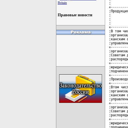
Britain
¦        
+--------
¦Продукци
Правовые новости
¦        
¦        
¦        
+--------
¦В том чи
¦организа
¦канским 
¦управлен
+--------
¦организа
¦Советам 
¦распоряд
+--------
¦юридичес
¦подчинен
+--------
¦Производ
+--------
¦Втом чис
¦организа
¦канским 
¦управлен
+--------
¦организа
¦Советам 
¦распоряд
+--------
¦юридичес
¦подчинен