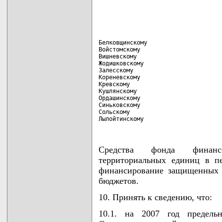
Белковщинскому                      
Войстомскому                        
Вишневскому                         
Жодишковскому                       
Залесскому                          
Кореневскому                        
Кревскому                           
Кушлянскому                         
Ордашинскому                        
Синьковскому                        
Сольскому                           
Лылойтинскому                      
Средства фонда финансо
территориальных единиц в п
финансирование защищенных 
бюджетов.
10. Принять к сведению, что:
10.1. на 2007 год предельн