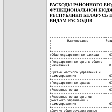
РАСХОДЫ РАЙОННОГО БЮД
ФУНКЦИОНАЛЬНОЙ БЮД
РЕСПУБЛИКИ БЕЛАРУСЬ П
ВИДАМ РАСХОДОВ
-------------------------------+------+---------+---T---------------
¦         Наименование         ¦Раздел¦Подраздел¦Вид¦    Объем     ¦
¦                              ¦      ¦         ¦   ¦финансирования¦
¦                              ¦      ¦         ¦   ¦  (тыс.руб.)  ¦
+------------------------------+------+---------+---+--------------+
¦Общегосударственные расходы   ¦  01  ¦         ¦   ¦     3921657,0¦
+------------------------------+------+---------+---+--------------+
¦Государственные органы общего ¦      ¦         ¦   ¦              ¦
¦назначения                    ¦  01  ¦   01    ¦   ¦     2496437,0¦
+------------------------------+------+---------+---+--------------+
¦Органы местного управления и  ¦      ¦         ¦   ¦              ¦
¦самоуправления                ¦  01  ¦   01    ¦04 ¦     2489656,0¦
+------------------------------+------+---------+---+--------------+
¦Государственные архивы        ¦  01  ¦   01    ¦07 ¦        6781,0¦
+------------------------------+------+---------+---+--------------+
¦Резервные фонды               ¦  01  ¦   09    ¦   ¦      883100,0¦
+------------------------------+------+---------+---+--------------+
¦Резервные фонды органов       ¦      ¦         ¦   ¦              ¦
¦местного управления и         ¦      ¦         ¦   ¦              ¦
¦самоуправления                ¦  01  ¦   09    ¦04 ¦      883100,0¦
+------------------------------+------+---------+---+--------------+
¦Другие общегосударственные    ¦      ¦         ¦   ¦              ¦
¦расходы                       ¦  01  ¦   10    ¦   ¦        5000,0¦
+------------------------------+------+---------+---+--------------+
¦Иные общегосударственные      ¦      ¦         ¦   ¦              ¦
¦расходы                       ¦  01  ¦   10    ¦03 ¦        5000,0¦
+------------------------------+------+---------+---+--------------+
¦Трансферты другим уровням     ¦      ¦         ¦   ¦              ¦
¦государственного управления   ¦  01  ¦   11    ¦   ¦      537120,0¦
+------------------------------+------+---------+---+--------------+
¦Трансферты бюджетам других    ¦      ¦         ¦   ¦              ¦
¦уровней                       ¦  01  ¦   11    ¦01 ¦      537120,0¦
+------------------------------+------+---------+---+--------------+
¦Национальная оборона          ¦  02  ¦         ¦   ¦       45000,0¦
+------------------------------+------+---------+---+--------------+
¦Обеспечение военно-           ¦      ¦         ¦   ¦              ¦
¦мобилизационной и вневойсковой¦      ¦         ¦   ¦              ¦
¦подготовки                    ¦  02  ¦   02    ¦   ¦       45000,0¦
+------------------------------+------+---------+---+--------------+
¦Национальная экономика        ¦  04  ¦         ¦   ¦     1700456,0¦
+------------------------------+------+---------+---+--------------+
¦Сельское хозяйство,           ¦      ¦         ¦   ¦              ¦
¦рыбохозяйственная деятельность¦  04  ¦   02    ¦   ¦      795090,0¦
+------------------------------+------+---------+---+--------------+
¦Сельскохозяйственные          ¦      ¦         ¦   ¦              ¦
¦организации, финансируемые из ¦      ¦         ¦   ¦              ¦
¦бюджета                       ¦  04  ¦   02    ¦01 ¦      315090,0¦
+------------------------------+------+---------+---+--------------+
¦Развитие сельскохозяйственного¦      ¦         ¦   ¦              ¦
¦производства, рыбоводства и   ¦      ¦         ¦   ¦              ¦
¦переработки                   ¦      ¦         ¦   ¦              ¦
¦сельскохозяйственной продукции¦  04  ¦   02    ¦02 ¦      480000,0¦
+------------------------------+------+---------+---+--------------+
¦Промышленность, энергетика,   ¦      ¦         ¦   ¦              ¦
¦строительство и архитектура   ¦  04  ¦   04    ¦   ¦      145000,0¦
+------------------------------+------+---------+---+--------------+
¦Топливо и энергетика          ¦  04  ¦   04    ¦02 ¦      145000,0¦
+------------------------------+------+---------+---+--------------+
¦Транспорт                     ¦  04  ¦   05    ¦   ¦      675366,0¦
+------------------------------+------+---------+---+--------------+
¦Автомобильный транспорт       ¦  04  ¦   05    ¦01 ¦      675366,0¦
+------------------------------+------+---------+---+--------------+
¦Другие отрасли национальной   ¦      ¦         ¦   ¦              ¦
¦экономики                     ¦  04  ¦   08    ¦   ¦       85000,0¦
+------------------------------+------+---------+---+--------------+
¦Туризм                        ¦  04  ¦   08    ¦04 ¦       25000,0¦
+------------------------------+------+---------+---+--------------+
¦Прочие отрасли национальной   ¦      ¦         ¦   ¦              ¦
¦экономики                     ¦  04  ¦   08    ¦05 ¦       60000,0¦
+------------------------------+------+---------+---+--------------+
¦Жилищно-коммунальные услуги и ¦      ¦         ¦   ¦              ¦
¦жилищное строительство        ¦  06  ¦         ¦   ¦     4752000,0¦
+------------------------------+------+---------+---+--------------+
¦Жилищно-коммунальное хозяйство¦  06  ¦   02    ¦   ¦     3477000,0¦
+------------------------------+------+---------+---+--------------+
¦Благоустройство населенных    ¦      ¦         ¦   ¦   