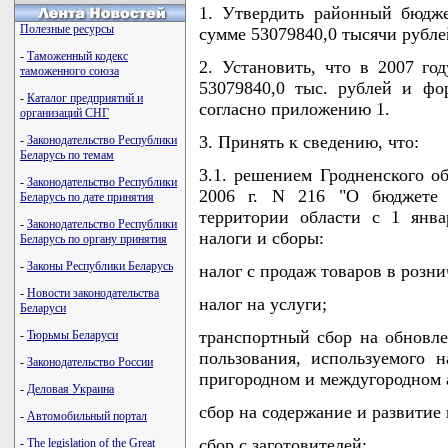
1. Утвердить районный бюдже
Полезные ресурсы
сумме 53079840,0 тысячи рублей
-
Таможенный кодекс
2. Установить, что в 2007 го
таможенного союза
53079840,0 тыс. рублей и фо
-
Каталог предприятий и
согласно приложению 1.
организаций СНГ
3. Принять к сведению, что:
-
Законодательство Республики
Беларусь по темам
3.1. решением Гродненского об
-
Законодательство Республики
2006 г. N 216 "О бюджете 
Беларусь по дате принятия
территории области с 1 янв
-
Законодательство Республики
налоги и сборы:
Беларусь по органу принятия
-
Законы Республики Беларусь
налог с продаж товаров в розни
-
Новости законодательства
налог на услуги;
Беларуси
транспортный сбор на обновле
-
Тюрьмы Беларуси
пользования, используемого 
-
Законодательство России
пригородном и междугородном 
-
Деловая Украина
сбор на содержание и развитие
-
Автомобильный портал
сбор с заготовителей;
-
The legislation of the Great