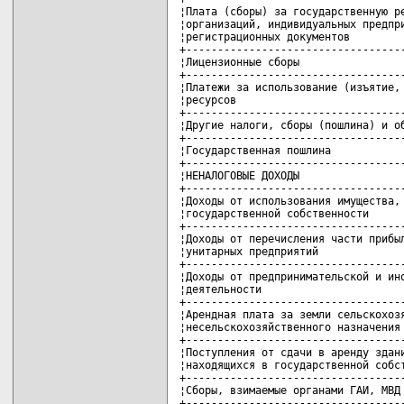
¦Плата (сборы) за государственную ре
¦организаций, индивидуальных предпри
¦регистрационных документов         
+-----------------------------------
¦Лицензионные сборы                 
+-----------------------------------
¦Платежи за использование (изъятие, 
¦ресурсов                           
+-----------------------------------
¦Другие налоги, сборы (пошлина) и об
+-----------------------------------
¦Государственная пошлина            
+-----------------------------------
¦НЕНАЛОГОВЫЕ ДОХОДЫ                 
+-----------------------------------
¦Доходы от использования имущества, 
¦государственной собственности      
+-----------------------------------
¦Доходы от перечисления части прибыл
¦унитарных предприятий              
+-----------------------------------
¦Доходы от предпринимательской и ино
¦деятельности                       
+-----------------------------------
¦Арендная плата за земли сельскохозя
¦несельскохозяйственного назначения 
+-----------------------------------
¦Поступления от сдачи в аренду здани
¦находящихся в государственной собст
+-----------------------------------
¦Сборы, взимаемые органами ГАИ, МВД 
+-----------------------------------