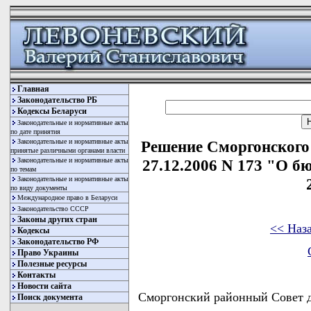
Главная
Законодательство РБ
Кодексы Беларуси
Законодательные и нормативные акты
по дате принятия
Законодательные и нормативные акты
Решение Сморгонского 
принятые различными органами власти
Законодательные и нормативные акты
27.12.2006 N 173 "О б
по темам
Законодательные и нормативные акты
по виду документы
Международное право в Беларуси
Законодательство СССР
Законы других стран
<< Наз
Кодексы
Законодательство РФ
Право Украины
Полезные ресурсы
Контакты
Новости сайта
Сморгонский районный Совет 
Поиск документа