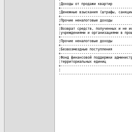
¦Доходы от продажи квартир          
+-----------------------------------
¦Денежные взыскания (штрафы, санкции
+-----------------------------------
¦Прочие неналоговые доходы          
+-----------------------------------
¦Возврат средств, полученных и не ис
¦учреждениями и организациями в прош
+-----------------------------------
¦Прочие неналоговые доходы          
+-----------------------------------
¦Безвозмездные поступления          
+-----------------------------------
¦Фонд финансовой поддержки администр
¦территориальных единиц             
+-----------------------------------
¦                                   
-----------------------------------