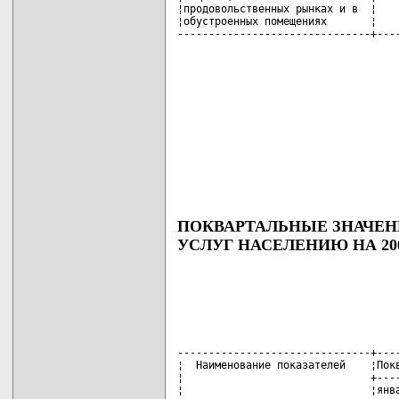
¦продовольственных рынках и в  ¦    
¦обустроенных помещениях       ¦    
-------------------------------+---
ПОКВАРТАЛЬНЫЕ ЗНАЧЕН
УСЛУГ НАСЕЛЕНИЮ НА 20
-------------------------------+----
¦  Наименование показателей    ¦Покв
¦                              +----
¦                              ¦янва