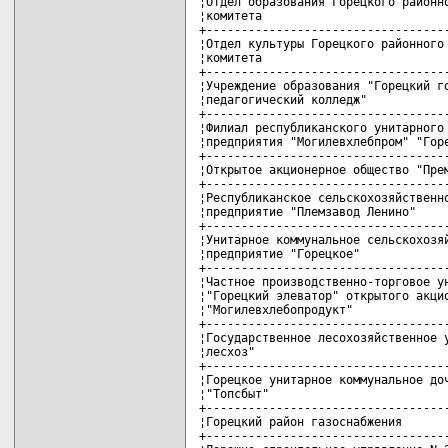
¦Отдел образования Горецкого районно
¦комитета                           
+-----------------------------------
¦Отдел культуры Горецкого районного 
¦комитета                           
+-----------------------------------
¦Учреждение образования "Горецкий го
¦педагогический колледж"            
+-----------------------------------
¦Филиал республиканского унитарного 
¦предприятия "Могилевхлебпром" "Горе
+-----------------------------------
¦Открытое акционерное общество "Прем
+-----------------------------------
¦Республиканское сельскохозяйственно
¦предприятие "Племзавод Ленино"     
+-----------------------------------
¦Унитарное коммунальное сельскохозяй
¦предприятие "Горецкое"             
+-----------------------------------
¦Частное производственно-торговое ун
¦"Горецкий элеватор" открытого акцио
¦"Могилевхлебопродукт"              
+-----------------------------------
¦Государственное лесохозяйственное у
¦лесхоз"                            
+-----------------------------------
¦Горецкое унитарное коммунальное доч
¦"Топсбыт"                          
+-----------------------------------
¦Горецкий район газоснабжения       
+-----------------------------------