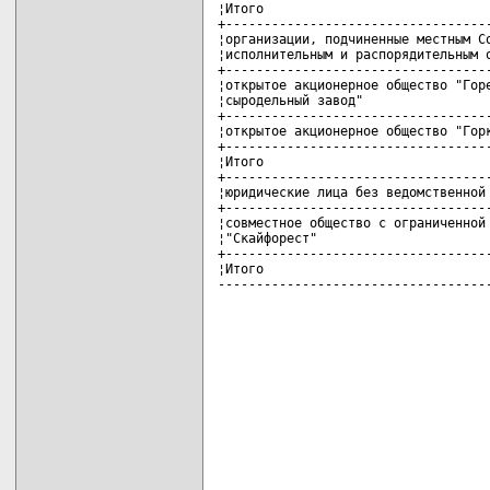
¦Итого                              
+-----------------------------------
¦организации, подчиненные местным Со
¦исполнительным и распорядительным о
+-----------------------------------
¦открытое акционерное общество "Горе
¦сыродельный завод"                 
+-----------------------------------
¦открытое акционерное общество "Горк
+-----------------------------------
¦Итого                              
+-----------------------------------
¦юридические лица без ведомственной 
+-----------------------------------
¦совместное общество с ограниченной 
¦"Скайфорест"                       
+-----------------------------------
¦Итого                              
-----------------------------------