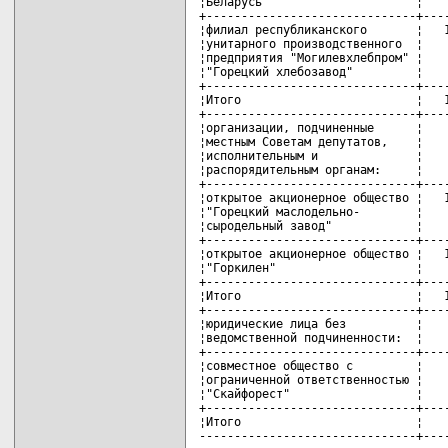
¦Беларусь                      ¦    
+------------------------------+----
¦филиал республиканского       ¦   1
¦унитарного производственного  ¦    
¦предприятия "Могилевхлебпром" ¦    
¦"Горецкий хлебозавод"         ¦    
+------------------------------+----
¦Итого                         ¦   1
+------------------------------+----
¦организации, подчиненные      ¦    
¦местным Советам депутатов,    ¦    
¦исполнительным и              ¦    
¦распорядительным органам:     ¦    
+------------------------------+----
¦открытое акционерное общество ¦   1
¦"Горецкий маслодельно-        ¦    
¦сыродельный завод"            ¦    
+------------------------------+----
¦открытое акционерное общество ¦   1
¦"Горкилен"                    ¦    
+------------------------------+----
¦Итого                         ¦   1
+------------------------------+----
¦юридические лица без          ¦    
¦ведомственной подчиненности:  ¦    
+------------------------------+----
¦совместное общество с         ¦    
¦ограниченной ответственностью ¦    
¦"Скайфорест"                  ¦    
+------------------------------+----
¦Итого                         ¦    
-------------------------------+---