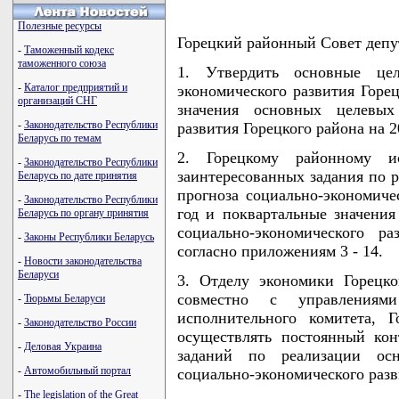
Полезные ресурсы
Горецкий районный Совет деп
-
Таможенный кодекс
таможенного союза
1. Утвердить основные цел
-
Каталог предприятий и
экономического развития Горец
организаций СНГ
значения основных целевых 
-
Законодательство Республики
развития Горецкого района на 2
Беларусь по темам
2. Горецкому районному и
-
Законодательство Республики
заинтересованных задания по 
Беларусь по дате принятия
прогноза социально-экономиче
-
Законодательство Республики
год и поквартальные значения
Беларусь по органу принятия
социально-экономического р
-
Законы Республики Беларусь
согласно приложениям 3 - 14.
-
Новости законодательства
Беларуси
3. Отделу экономики Горецко
совместно с управлениям
-
Тюрьмы Беларуси
исполнительного комитета, 
-
Законодательство России
осуществлять постоянный ко
-
Деловая Украина
заданий по реализации осн
-
Автомобильный портал
социально-экономического разв
-
The legislation of the Great