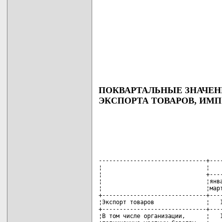
ПОКВАРТАЛЬНЫЕ ЗНАЧЕН
ЭКСПОРТА ТОВАРОВ, ИМПО
-------------------------------+----
¦                              ¦    
¦                              +----
¦                              ¦янва
¦                              ¦март
+------------------------------+----
¦Экспорт товаров               ¦   1
+------------------------------+----
¦В том числе организации,      ¦   1