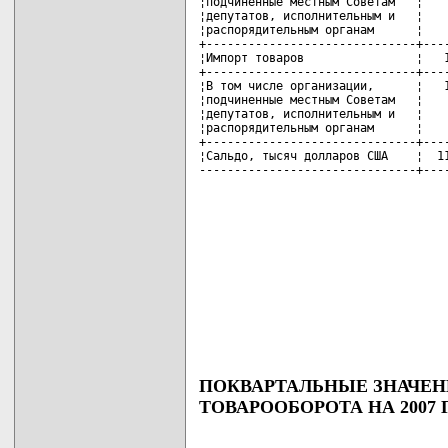
¦подчиненные местным Советам   ¦    
¦депутатов, исполнительным и   ¦    
¦распорядительным органам      ¦    
+------------------------------+----
¦Импорт товаров                ¦   1
+------------------------------+----
¦В том числе организации,      ¦   1
¦подчиненные местным Советам   ¦    
¦депутатов, исполнительным и   ¦    
¦распорядительным органам      ¦    
+------------------------------+----
¦Сальдо, тысяч долларов США    ¦  11
-------------------------------+---
ПОКВАРТАЛЬНЫЕ ЗНАЧЕН
ТОВАРООБОРОТА НА 2007 