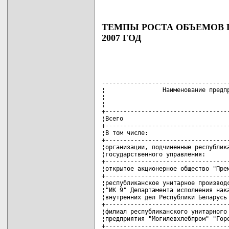
ТЕМПЫ РОСТА ОБЪЕМОВ
2007 ГОД
------------------------------------
¦                Наименование предпр
¦                                   
¦                                   
+-----------------------------------
¦Всего                              
+-----------------------------------
¦В том числе:                       
+-----------------------------------
¦организации, подчиненные республика
¦государственного управления:       
+-----------------------------------
¦открытое акционерное общество "Прем
+-----------------------------------
¦республиканское унитарное производс
¦"ИК 9" Департамента исполнения нака
¦внутренних дел Республики Беларусь 
+-----------------------------------
¦филиал республиканского унитарного 
¦предприятия "Могилевхлебпром" "Горе
+-----------------------------------