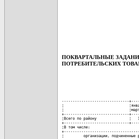
ПОКВАРТАЛЬНЫЕ ЗАДАНИ
ПОТРЕБИТЕЛЬСКИХ ТОВАР
-------------------------------+----
¦                              ¦янва
¦                              ¦март
+------------------------------+----
¦Всего по району               ¦   1
+------------------------------+----
¦В том числе:                       
+-----------------------------------
¦         организации, подчиненные р