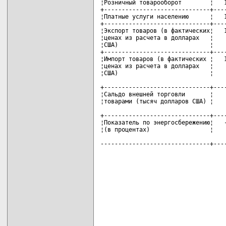
¦Розничный товарооборот        ¦   1
+------------------------------+----
¦Платные услуги населению      ¦   1
+------------------------------+----
¦Экспорт товаров (в фактических¦   1
¦ценах из расчета в долларах   ¦    
¦США)                          ¦    
+------------------------------+----
¦Импорт товаров (в фактических ¦   1
¦ценах из расчета в долларах   ¦    
¦США)                          ¦    
+------------------------------+----
¦Сальдо внешней торговли       ¦    
¦товарами (тысяч долларов США) ¦    
+------------------------------+----
¦Показатель по энергосбережению¦   -
¦(в процентах)                 ¦    
-------------------------------+---