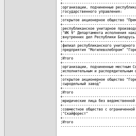
+-----------------------------------
¦организации, подчиненные республика
¦государственного управления:       
+-----------------------------------
¦открытое акционерное общество "Прем
+-----------------------------------
¦республиканское унитарное производс
¦"ИК 9" Департамента исполнения нака
¦внутренних дел Республики Беларусь 
+-----------------------------------
¦филиал республиканского унитарного 
¦предприятия "Могилевхлебпром" "Горе
+-----------------------------------
¦Итого                              
+-----------------------------------
¦организации, подчиненные местным Со
¦исполнительным и распорядительным о
+-----------------------------------
¦открытое акционерное общество "Горе
¦сыродельный завод"                 
+-----------------------------------
¦Итого                              
+-----------------------------------
¦юридические лица без ведомственной 
+-----------------------------------
¦совместное общество с ограниченной 
¦"Скайфорест"                       
+-----------------------------------
¦Итого                              
-----------------------------------