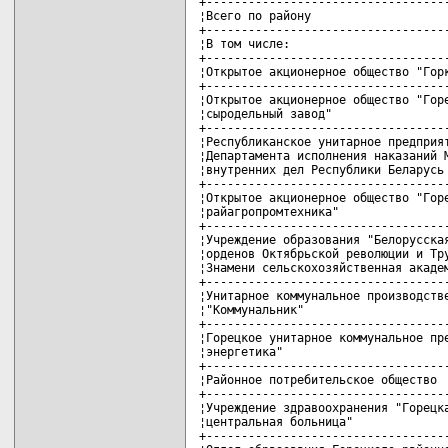
+-----------------------------------
¦Всего по району                    
+-----------------------------------
¦В том числе:                       
+-----------------------------------
¦Открытое акционерное общество "Горк
+-----------------------------------
¦Открытое акционерное общество "Горе
¦сыродельный завод"                 
+-----------------------------------
¦Республиканское унитарное предприят
¦Департамента исполнения наказаний М
¦внутренних дел Республики Беларусь 
+-----------------------------------
¦Открытое акционерное общество "Горе
¦райагропромтехника"                
+-----------------------------------
¦Учреждение образования "Белорусская
¦орденов Октябрьской революции и Тру
¦Знамени сельскохозяйственная академ
+-----------------------------------
¦Унитарное коммунальное производстве
¦"Коммунальник"                     
+-----------------------------------
¦Горецкое унитарное коммунальное пре
¦энергетика"                        
+-----------------------------------
¦Районное потребительское общество  
+-----------------------------------
¦Учреждение здравоохранения "Горецка
¦центральная больница"              
+-----------------------------------