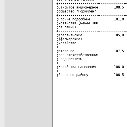
+--------------------+------------+-
¦Открытое акционерное¦       108,5¦ 
¦общество "Горкилен" ¦            ¦ 
+--------------------+------------+-
¦Прочие подсобные    ¦       101,0¦ 
¦хозяйства (менее 300¦            ¦ 
¦га пашни)           ¦            ¦ 
+--------------------+------------+-
¦Крестьянские        ¦       105,0¦ 
¦(фермерские)        ¦            ¦ 
¦хозяйства           ¦            ¦ 
+--------------------+------------+-
¦Итого по            ¦       107,5¦ 
¦сельскохозяйственным¦            ¦ 
¦предприятиям        ¦            ¦ 
+--------------------+------------+-
¦Хозяйства населения ¦       106,0¦ 
+--------------------+------------+-
¦Всего по району     ¦       106,5¦ 
---------------------+------------+