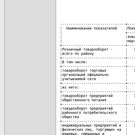
-------------------------------+----
¦  Наименование показателей    ¦Покв
¦                              +----
¦                              ¦янва
¦                              ¦март
+------------------------------+----
¦Розничный товарооборот -      ¦   1
¦всего по району               ¦    
+------------------------------+----
¦В том числе:                  ¦    
+------------------------------+----
¦товарооборот торговых         ¦   1
¦организаций официально        ¦    
¦учитываемой сети              ¦    
+------------------------------+----
¦из него:                      ¦    
+------------------------------+----
¦товарооборот предприятий      ¦   1
¦общественного питания         ¦    
+------------------------------+----
¦товарооборот предприятий      ¦   1
¦районного потребительского    ¦    
¦общества                      ¦    
+------------------------------+----
¦индивидуальных предприятий и  ¦   1
¦физических лиц, торгующих на  ¦    
¦вещевых, смешанных и          ¦    