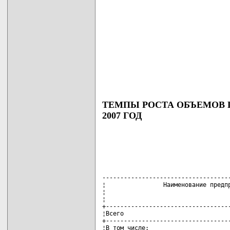
ТЕМПЫ РОСТА ОБЪЕМОВ 
2007 ГОД
------------------------------------
¦                Наименование предпр
¦                                   
¦                                   
+-----------------------------------
¦Всего                              
+-----------------------------------
¦В том числе:                       