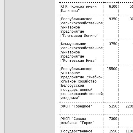
+--------------------+------+-------
¦СПК "Колхоз имени   ¦  6100¦     50
¦Калинина"           ¦      ¦       
+--------------------+------+-------
¦Республиканское     ¦  9350¦     30
¦сельскохозяйственное¦      ¦       
¦унитарное           ¦      ¦       
¦предприятие         ¦      ¦       
¦"Племзавод Ленино"  ¦      ¦       
+--------------------+------+-------
¦Коммунальное        ¦  3750¦      -
¦сельскохозяйственное¦      ¦       
¦унитарное           ¦      ¦       
¦предприятие         ¦      ¦       
¦"Коптевская Нива"   ¦      ¦       
+--------------------+------+-------
¦Республиканское     ¦ 15500¦      -
¦унитарное           ¦      ¦       
¦предприятие "Учебно-¦      ¦       
¦опытное хозяйство   ¦      ¦       
¦Белорусской         ¦      ¦       
¦государственной     ¦      ¦       
¦сельскохозяйственной¦      ¦       
¦академии"           ¦      ¦       
+--------------------+------+-------
¦УКСП "Горецкое"     ¦  5150¦   2200
¦                    ¦      ¦       
+--------------------+------+-------
¦УКСП "Совхоз-       ¦  7300¦      -
¦комбинат "Горки"    ¦      ¦       
+--------------------+------+-------
¦Государственное     ¦  1550¦   1100