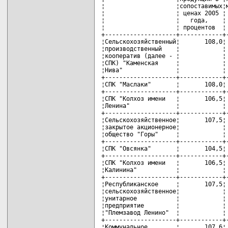
¦                    ¦сопоставимых¦м
¦                    ¦ ценах 2005 ¦ 
¦                    ¦   года,    ¦ 
¦                    ¦ процентов  ¦ 
+--------------------+------------+-
¦Сельскохозяйственный¦       108,0¦ 
¦производственный    ¦            ¦ 
¦кооператив (далее - ¦            ¦ 
¦СПК) "Каменская     ¦            ¦ 
¦Нива"               ¦            ¦ 
+--------------------+------------+-
¦СПК "Маслаки"       ¦       108,0¦ 
+--------------------+------------+-
¦СПК "Колхоз имени   ¦       106,5¦ 
¦Ленина"             ¦            ¦ 
+--------------------+------------+-
¦Сельскохозяйственное¦       107,5¦ 
¦закрытое акционерное¦            ¦ 
¦общество "Горы"     ¦            ¦ 
+--------------------+------------+-
¦СПК "Овсянка"       ¦       104,5¦ 
+--------------------+------------+-
¦СПК "Колхоз имени   ¦       106,5¦ 
¦Калинина"           ¦            ¦ 
+--------------------+------------+-
¦Республиканское     ¦       107,5¦ 
¦сельскохозяйственное¦            ¦ 
¦унитарное           ¦            ¦ 
¦предприятие         ¦            ¦ 
¦"Племзавод Ленино"  ¦            ¦ 
+--------------------+------------+-
¦Коммунальное        ¦       107,6¦ 