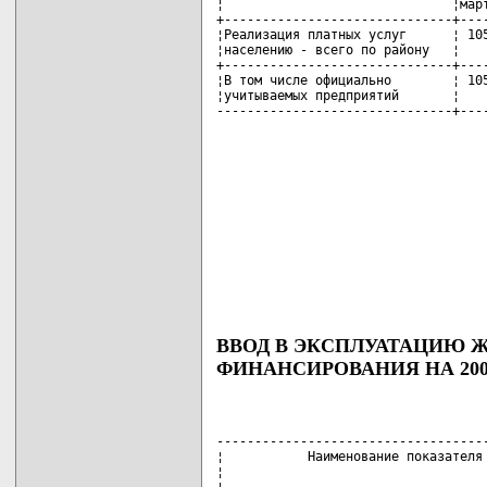
¦                              ¦март
+------------------------------+----
¦Реализация платных услуг      ¦ 105
¦населению - всего по району   ¦    
+------------------------------+----
¦В том числе официально        ¦ 105
¦учитываемых предприятий       ¦    
-------------------------------+---
ВВОД В ЭКСПЛУАТАЦИЮ Ж
ФИНАНСИРОВАНИЯ НА 200
------------------------------------
¦           Наименование показателя 
¦                                   
¦                                   