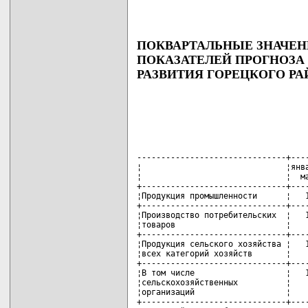
ПОКВАРТАЛЬНЫЕ ЗНАЧЕ
ПОКАЗАТЕЛЕЙ ПРОГНОЗ
РАЗВИТИЯ ГОРЕЦКОГО РАЙ
-------------------------------+----
¦                              ¦янва
¦                              ¦  ма
+------------------------------+----
¦Продукция промышленности      ¦   1
+------------------------------+----
¦Производство потребительских  ¦   1
¦товаров                       ¦    
+------------------------------+----
¦Продукция сельского хозяйства ¦   1
¦всех категорий хозяйств       ¦    
+------------------------------+----
¦В том числе                   ¦   1
¦сельскохозяйственных          ¦    
¦организаций                   ¦    
+------------------------------+----