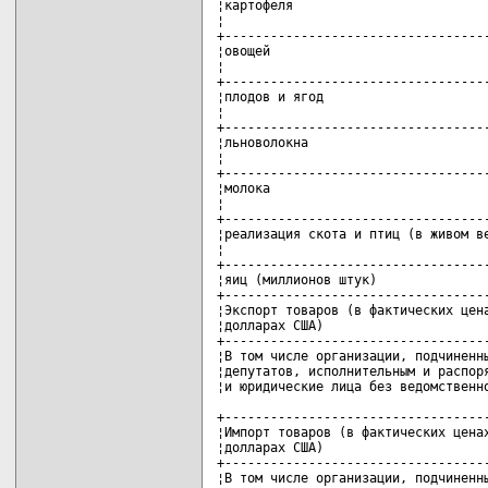
¦картофеля                          
¦                                   
+-----------------------------------
¦овощей                             
¦                                   
+-----------------------------------
¦плодов и ягод                      
¦                                   
+-----------------------------------
¦льноволокна                        
¦                                   
+-----------------------------------
¦молока                             
¦                                   
+-----------------------------------
¦реализация скота и птиц (в живом ве
¦                                   
+-----------------------------------
¦яиц (миллионов штук)               
+-----------------------------------
¦Экспорт товаров (в фактических цена
¦долларах США)                      
+-----------------------------------
¦В том числе организации, подчиненны
¦депутатов, исполнительным и распоря
¦и юридические лица без ведомственно
+-----------------------------------
¦Импорт товаров (в фактических ценах
¦долларах США)                      
+-----------------------------------
¦В том числе организации, подчиненны