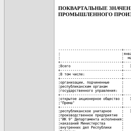
ПОКВАРТАЛЬНЫЕ ЗНАЧЕН
ПРОМЫШЛЕННОГО ПРОИЗВ
-------------------------------+----
¦                              ¦янва
¦                              ¦  ма
+------------------------------+----
¦Всего                         ¦   1
+------------------------------+----
¦В том числе:                  ¦    
+------------------------------+----
¦организации, подчиненные      ¦    
¦республиканским органам       ¦    
¦государственного управления:  ¦    
+------------------------------+----
¦открытое акционерное общество ¦   1
¦"Према"                       ¦    
+------------------------------+----
¦республиканское унитарное     ¦   1
¦производственное предприятие  ¦    
¦"ИК 9" Департамента исполнения¦    
¦наказаний Министерства        ¦    
¦внутренних дел Республики     ¦    