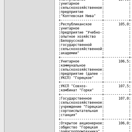
¦унитарное           ¦            ¦ 
¦сельскохозяйственное¦            ¦ 
¦предприятие         ¦            ¦ 
¦"Коптевская Нива"   ¦            ¦ 
+--------------------+------------+-
¦Республиканское     ¦       105,0¦ 
¦унитарное           ¦            ¦ 
¦предприятие "Учебно-¦            ¦ 
¦опытное хозяйство   ¦            ¦ 
¦Белорусской         ¦            ¦ 
¦государственной     ¦            ¦ 
¦сельскохозяйственной¦            ¦ 
¦академии"           ¦            ¦ 
+--------------------+------------+-
¦Унитарное           ¦       106,5¦ 
¦коммунальное        ¦            ¦ 
¦сельскохозяйственное¦            ¦ 
¦предприятие (далее -¦            ¦ 
¦УКСП) "Горецкое"    ¦            ¦ 
+--------------------+------------+-
¦УКСП "Совхоз-       ¦       107,5¦ 
¦комбинат "Горки"    ¦            ¦ 
+--------------------+------------+-
¦Государственное     ¦       107,0¦ 
¦сельскохозяйственное¦            ¦ 
¦учреждение "Горецкая¦            ¦ 
¦сортоиспытательная  ¦            ¦ 
¦станция"            ¦            ¦ 
+--------------------+------------+-
¦Открытое акционерное¦       106,0¦ 
¦общество "Горецкая  ¦            ¦ 
¦райагропромтехника" ¦            ¦ 