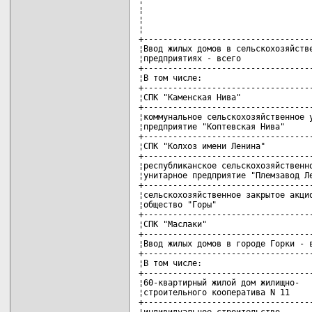
¦                                   
¦                                   
¦                                   
+-----------------------------------
¦Ввод жилых домов в сельскохозяйстве
¦предприятиях - всего               
+-----------------------------------
¦В том числе:                       
+-----------------------------------
¦СПК "Каменская Нива"               
+-----------------------------------
¦коммунальное сельскохозяйственное у
¦предприятие "Коптевская Нива"      
+-----------------------------------
¦СПК "Колхоз имени Ленина"          
+-----------------------------------
¦республиканское сельскохозяйственно
¦унитарное предприятие "Племзавод Ле
+-----------------------------------
¦сельскохозяйственное закрытое акцио
¦общество "Горы"                    
+-----------------------------------
¦СПК "Маслаки"                      
+-----------------------------------
¦Ввод жилых домов в городе Горки - в
+-----------------------------------
¦В том числе:                       
+-----------------------------------
¦60-квартирный жилой дом жилищно-   
¦строительного кооператива N 11     
+-----------------------------------
¦индивидуальное строительство       