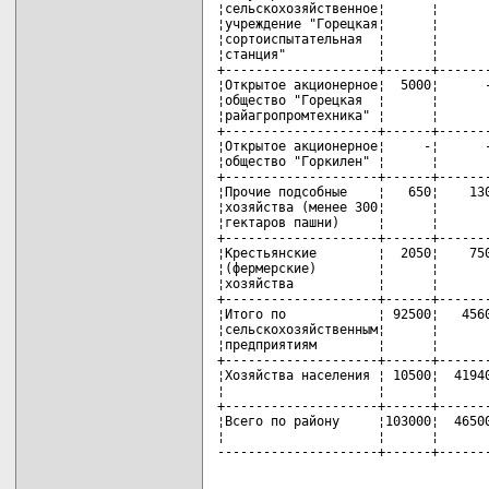
¦сельскохозяйственное¦      ¦       
¦учреждение "Горецкая¦      ¦       
¦сортоиспытательная  ¦      ¦       
¦станция"            ¦      ¦       
+--------------------+------+-------
¦Открытое акционерное¦  5000¦      -
¦общество "Горецкая  ¦      ¦       
¦райагропромтехника" ¦      ¦       
+--------------------+------+-------
¦Открытое акционерное¦     -¦      -
¦общество "Горкилен" ¦      ¦       
+--------------------+------+-------
¦Прочие подсобные    ¦   650¦    130
¦хозяйства (менее 300¦      ¦       
¦гектаров пашни)     ¦      ¦       
+--------------------+------+-------
¦Крестьянские        ¦  2050¦    750
¦(фермерские)        ¦      ¦       
¦хозяйства           ¦      ¦       
+--------------------+------+-------
¦Итого по            ¦ 92500¦   4560
¦сельскохозяйственным¦      ¦       
¦предприятиям        ¦      ¦       
+--------------------+------+-------
¦Хозяйства населения ¦ 10500¦  41940
¦                    ¦      ¦       
+--------------------+------+-------
¦Всего по району     ¦103000¦  46500
¦                    ¦      ¦       
---------------------+------+------