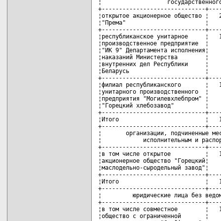
¦                   государственного
+------------------------------+----
¦открытое акционерное общество ¦   2
¦"Према"                       ¦    
+------------------------------+----
¦республиканское унитарное     ¦   1
¦производственное предприятие  ¦    
¦"ИК 9" Департамента исполнения¦    
¦наказаний Министерства        ¦    
¦внутренних дел Республики     ¦    
¦Беларусь                      ¦    
+------------------------------+----
¦филиал республиканского       ¦   1
¦унитарного производственного  ¦    
¦предприятия "Могилевхлебпром" ¦    
¦"Горецкий хлебозавод"         ¦    
+------------------------------+----
¦Итого                         ¦   1
+------------------------------+----
¦       организации, подчиненные мес
¦            исполнительным и распор
+------------------------------+----
¦в том числе открытое          ¦   1
¦акционерное общество "Горецкий¦    
¦маслодельно-сыродельный завод"¦    
+------------------------------+----
¦Итого                         ¦   1
+------------------------------+----
¦         юридические лица без ведом
+------------------------------+----
¦в том числе совместное        ¦   1
¦общество с ограниченной       ¦    