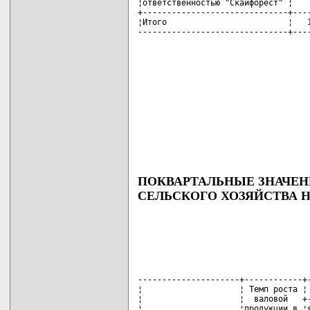
¦ответственностью "Скайфорест" ¦    
+------------------------------+----
¦Итого                         ¦   1
-------------------------------+---
ПОКВАРТАЛЬНЫЕ ЗНАЧЕН
СЕЛЬСКОГО ХОЗЯЙСТВА НА
---------------------+------------+-
¦                    ¦ Темп роста ¦ 
¦                    ¦  валовой   +-
¦                    ¦продукции в ¦я