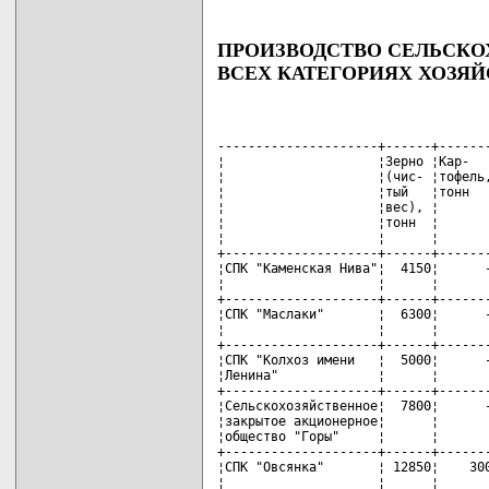
ПРОИЗВОДСТВО СЕЛЬСКО
ВСЕХ КАТЕГОРИЯХ ХОЗЯЙС
---------------------+------+-------
¦                    ¦Зерно ¦Кар-   
¦                    ¦(чис- ¦тофель,
¦                    ¦тый   ¦тонн   
¦                    ¦вес), ¦       
¦                    ¦тонн  ¦       
¦                    ¦      ¦       
+--------------------+------+-------
¦СПК "Каменская Нива"¦  4150¦      -
¦                    ¦      ¦       
+--------------------+------+-------
¦СПК "Маслаки"       ¦  6300¦      -
¦                    ¦      ¦       
+--------------------+------+-------
¦СПК "Колхоз имени   ¦  5000¦      -
¦Ленина"             ¦      ¦       
+--------------------+------+-------
¦Сельскохозяйственное¦  7800¦      -
¦закрытое акционерное¦      ¦       
¦общество "Горы"     ¦      ¦       
+--------------------+------+-------
¦СПК "Овсянка"       ¦ 12850¦    300
¦                    ¦      ¦       