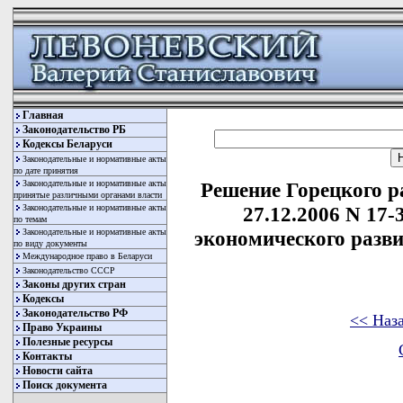
Главная
Законодательство РБ
Кодексы Беларуси
Законодательные и нормативные акты
по дате принятия
Законодательные и нормативные акты
Решение Горецкого р
принятые различными органами власти
Законодательные и нормативные акты
27.12.2006 N 17-
по темам
Законодательные и нормативные акты
экономического разви
по виду документы
Международное право в Беларуси
Законодательство СССР
Законы других стран
Кодексы
Законодательство РФ
<< Наз
Право Украины
Полезные ресурсы
Контакты
Новости сайта
Поиск документа