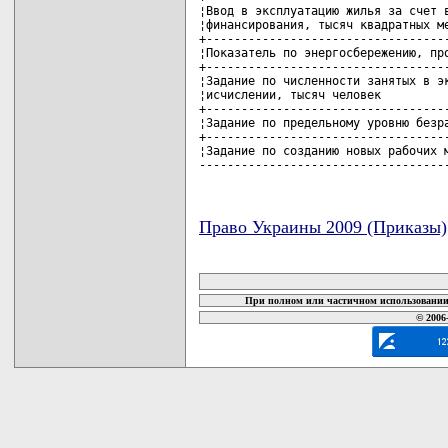
¦Ввод в эксплуатацию жилья за счет в
¦финансирования, тысяч квадратных ме
+-----------------------------------
¦Показатель по энергосбережению, про
+-----------------------------------
¦Задание по численности занятых в эк
¦исчислении, тысяч человек          
+-----------------------------------
¦Задание по предельному уровню безра
+-----------------------------------
¦Задание по созданию новых рабочих м
-----------------------------------
Право Украины 2009 (Приказы)
карта новых документов
При полном или частичном использовании 
© 2006