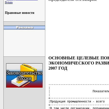
Britain
Правовые новости
ОСНОВНЫЕ ЦЕЛЕВЫЕ ПОК
ЭКОНОМИЧЕСКОГО РАЗВИ
2007 ГОД
------------------------------------
¦                                   
¦                         Показатели
¦                                   
+-----------------------------------
¦Продукция промышленности - всего   
+-----------------------------------
¦В том числе организации, подчиненны