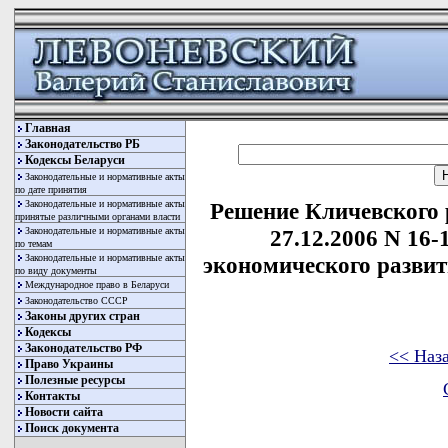
Главная
Законодательство РБ
Кодексы Беларуси
Законодательные и нормативные акты
по дате принятия
Законодательные и нормативные акты
Решение Кличевского 
принятые различными органами власти
Законодательные и нормативные акты
27.12.2006 N 16-
по темам
Законодательные и нормативные акты
экономического развит
по виду документы
Международное право в Беларуси
Законодательство СССР
Законы других стран
Кодексы
Законодательство РФ
<< Наз
Право Украины
Полезные ресурсы
Контакты
Новости сайта
Поиск документа