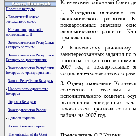
Кличевский районный Совет д
Полезные ресурсы
1. Утвердить основные цел
-
Таможенный кодекс
экономического развития
таможенного союза
поквартальные значения осн
-
Каталог предприятий и
экономического развития Кл
организаций СНГ
приложению.
-
Законодательство Республики
2. Кличевскому районному 
Беларусь по темам
заинтересованных задания по 
-
Законодательство Республики
прогноза социально-экономич
Беларусь по дате принятия
2007 год и поквартальные з
-
Законодательство Республики
социально-экономического разв
Беларусь по органу принятия
-
Законы Республики Беларусь
3. Отделу экономики Кличевск
совместно с отделами и у
-
Новости законодательства
Беларуси
исполнительного комитета осу
выполнения доведенных зад
-
Тюрьмы Беларуси
показателей прогноза социаль
-
Законодательство России
района на 2007 год.
-
Деловая Украина
-
Автомобильный портал
Председатель О.Р.Коврик
-
The legislation of the Great