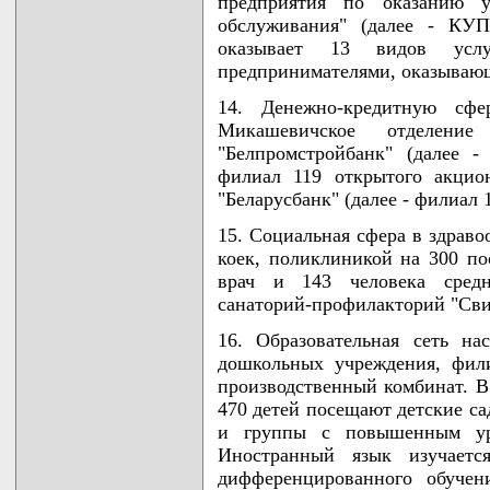
предприятия по оказанию у
обслуживания" (далее - КУ
оказывает 13 видов усл
предпринимателями, оказывающ
14. Денежно-кредитную сфе
Микашевичское отделение
"Белпромстройбанк" (далее 
филиал 119 открытого акцио
"Беларусбанк" (далее - филиал 
15. Социальная сфера в здраво
коек, поликлиникой на 300 по
врач и 143 человека средн
санаторий-профилакторий "Сви
16. Образовательная сеть н
дошкольных учреждения, фили
производственный комбинат. В
470 детей посещают детские с
и группы с повышенным уро
Иностранный язык изучает
дифференцированного обучен