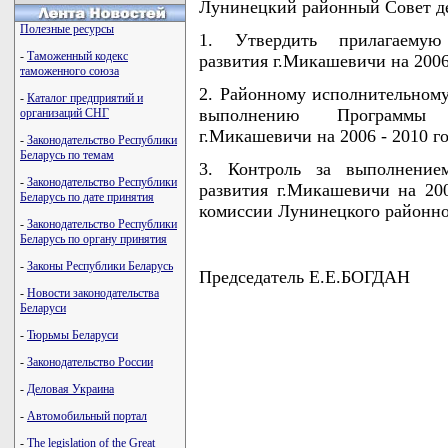
Лунинецкий районный Совет 
Полезные ресурсы
1. Утвердить прилагаемую 
-
Таможенный кодекс
развития г.Микашевичи на 2006
таможенного союза
2. Районному исполнительному
-
Каталог предприятий и
выполнению Программы со
организаций СНГ
г.Микашевичи на 2006 - 2010 г
-
Законодательство Республики
Беларусь по темам
3. Контроль за выполнением
-
Законодательство Республики
развития г.Микашевичи на 20
Беларусь по дате принятия
комиссии Лунинецкого районно
-
Законодательство Республики
Беларусь по органу принятия
-
Законы Республики Беларусь
Председатель Е.Е.БОГДАН
-
Новости законодательства
Беларуси
-
Тюрьмы Беларуси
                                    
-
Законодательство России
                                    
                                    
-
Деловая Украина
                                    
-
Автомобильный портал
                                   
-
The legislation of the Great