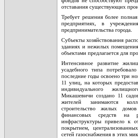
фондов не способствуют преод
отставания существующих прои
Требует решения более полная
предприятиях, в учреждени
предпринимательства города.
Субъекты хозяйствования расп
зданиях и нежилых помещениях
объектами предлагается для пр
Интенсивное развитие жилищ
усадебного типа потребовал
последние годы освоено три но
11 улиц, на которых предоста
индивидуального жилищно
Микашевичи создано 11 садов
жителей занимаются колл
строительство жилых домо
финансовых средств на р
инфраструктуры привело к о
покрытием, централизованны
сетей газоснабжения в этих ми