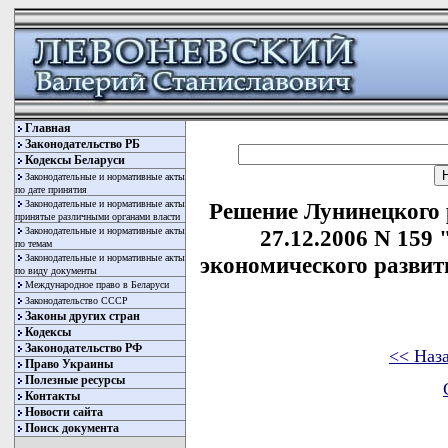
Главная
Законодательство РБ
Кодексы Беларуси
Законодательные и нормативные акты
по дате принятия
Законодательные и нормативные акты
Решение Лунинецкого 
принятые различными органами власти
Законодательные и нормативные акты
27.12.2006 N 159
по темам
Законодательные и нормативные акты
экономического развит
по виду документы
Международное право в Беларуси
Законодательство СССР
Законы других стран
Кодексы
Законодательство РФ
<< Наз
Право Украины
Полезные ресурсы
Контакты
Новости сайта
Поиск документа