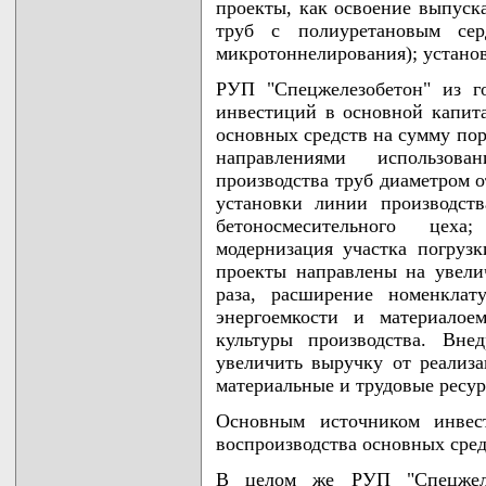
проекты, как освоение выпуск
труб с полиуретановым сер
микротоннелирования); установ
РУП "Спецжелезобетон" из г
инвестиций в основной капита
основных средств на сумму по
направлениями использов
производства труб диаметром о
установки линии производст
бетоносмесительного цеха
модернизация участка погруз
проекты направлены на увели
раза, расширение номенклат
энергоемкости и материалое
культуры производства. Вне
увеличить выручку от реализа
материальные и трудовые ресур
Основным источником инвес
воспроизводства основных сред
В целом же РУП "Спецжеле