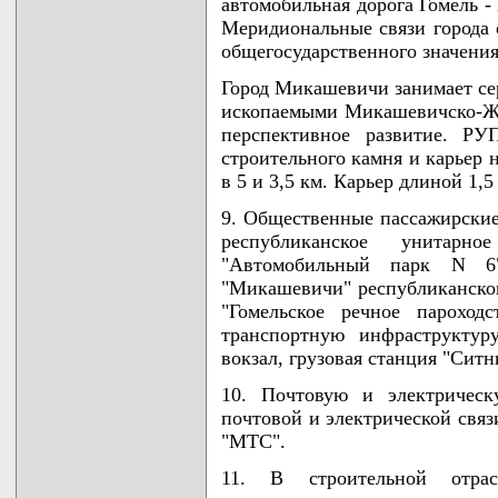
автомобильная дорога Гомель -
Меридиональные связи города 
общегосударственного значени
Город Микашевичи занимает се
ископаемыми Микашевичско-Жит
перспективное развитие. РУ
строительного камня и карьер 
в 5 и 3,5 км. Карьер длиной 1,
9. Общественные пассажирские
республиканское унитарно
"Автомобильный парк N 6
"Микашевичи" республиканског
"Гомельское речное пароход
транспортную инфраструктур
вокзал, грузовая станция "Ситн
10. Почтовую и электрическ
почтовой и электрической связ
"МТС".
11. В строительной отра