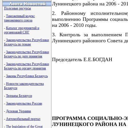
Лунинецкого района на 2006 - 201
Полезные ресурсы
2. Районному исполнительно
-
Таможенный кодекс
выполнению Программы социальн
таможенного союза
на 2006 - 2010 годы.
-
Каталог предприятий и
организаций СНГ
3. Контроль за выполнением 
Лунинецкого районного Совета д
-
Законодательство Республики
Беларусь по темам
-
Законодательство Республики
Беларусь по дате принятия
Председатель Е.Е.БОГДАН
-
Законодательство Республики
Беларусь по органу принятия
-
Законы Республики Беларусь
                                      
-
Новости законодательства
                                      
Беларуси
                                      
                                      
-
Тюрьмы Беларуси
                                      
-
Законодательство России
-
Деловая Украина
ПРОГРАММА СОЦИАЛЬНО-Э
-
Автомобильный портал
ЛУНИНЕЦКОГО РАЙОНА НА 20
-
The legislation of the Great