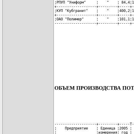
¦РПУП "Униформ"     ¦    "    ¦ 84,4¦1
+-------------------+---------+-----+-
¦КУП "Кубгранит"    ¦    "    ¦400,2¦1
+-------------------+---------+-----+-
¦ОАО "Полимер"      ¦    "    ¦101,1¦1
--------------------+---------+-----+-
ОБЪЕМ ПРОИЗВОДСТВА ПО
--------------------+---------+-----T-
¦    Предприятие    ¦ Единица ¦2005 ¦ 
¦                   ¦измерения¦ год ¦ 