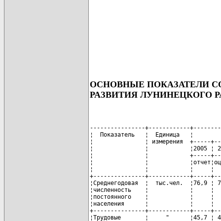
ОСНОВНЫЕ ПОКАЗАТЕЛИ 
РАЗВИТИЯ ЛУНИНЕЦКОГО РАЙ
----------------+------------+--------
¦  Показатель   ¦  Единица   ¦        
¦               ¦ измерения  +-----+--
¦               ¦            ¦2005 ¦ 2
¦               ¦            +-----+--
¦               ¦            ¦отчет¦оц
¦               ¦            ¦     ¦  
+---------------+------------+-----+--
¦Среднегодовая  ¦  тыс.чел.  ¦76,9 ¦ 7
¦численность    ¦            ¦     ¦  
¦постоянного    ¦            ¦     ¦  
¦населения      ¦            ¦     ¦  
+---------------+------------+-----+--
¦Трудовые       ¦     "      ¦45,7 ¦ 4