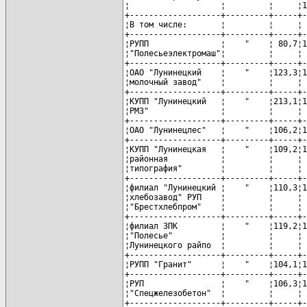
¦                   ¦         ¦     ¦1
+-------------------+---------+-----+-
¦В том числе:       ¦         ¦     ¦ 
+-------------------+---------+-----+-
¦РУПП               ¦    "    ¦ 80,7¦1
¦"Полесьеэлектромаш"¦         ¦     ¦ 
+-------------------+---------+-----+-
¦ОАО "Лунинецкий    ¦    "    ¦123,3¦1
¦молочный завод"    ¦         ¦     ¦ 
+-------------------+---------+-----+-
¦КУПП "Лунинецкий   ¦    "    ¦213,1¦1
¦РМЗ"               ¦         ¦     ¦ 
+-------------------+---------+-----+-
¦ОАО "Лунинецлес"   ¦    "    ¦106,2¦1
+-------------------+---------+-----+-
¦КУПП "Лунинецкая   ¦    "    ¦109,2¦1
¦районная           ¦         ¦     ¦ 
¦типография"        ¦         ¦     ¦ 
+-------------------+---------+-----+-
¦филиал "Лунинецкий ¦    "    ¦110,3¦1
¦хлебозавод" РУП    ¦         ¦     ¦ 
¦"Брестхлебпром"    ¦         ¦     ¦ 
+-------------------+---------+-----+-
¦филиал ЗПК         ¦    "    ¦119,2¦1
¦"Полесье"          ¦         ¦     ¦ 
¦Лунинецкого райпо  ¦         ¦     ¦ 
+-------------------+---------+-----+-
¦РУПП "Гранит"      ¦    "    ¦104,1¦1
+-------------------+---------+-----+-
¦РУП                ¦    "    ¦106,3¦1
¦"Спецжелезобетон"  ¦         ¦     ¦ 
+-------------------+---------+-----+-