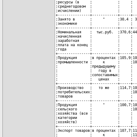
¦ресурсы (в     ¦            ¦     ¦  
¦среднегодовом  ¦            ¦     ¦  
¦исчислении)    ¦            ¦     ¦  
+---------------+------------+-----+--
¦Занято в       ¦     "      ¦30,4 ¦ 3
¦экономике      ¦            ¦     ¦  
+---------------+------------+-----+--
¦Номинальная    ¦  тыс.руб.  ¦370,6¦44
¦начисленная    ¦            ¦     ¦  
¦заработная     ¦            ¦     ¦  
¦плата на конец ¦            ¦     ¦  
¦года           ¦            ¦     ¦  
+---------------+------------+-----+--
¦Продукция      ¦в процентах ¦105,9¦10
¦промышленности ¦     к      ¦     ¦10
¦               ¦предыдущему ¦     ¦  
¦               ¦   году в   ¦     ¦  
¦               ¦сопоставимых¦     ¦  
¦               ¦   ценах    ¦     ¦  
+---------------+------------+-----+--
¦Производство   ¦   то же    ¦114,7¦10
¦потребительских¦            ¦     ¦10
¦товаров        ¦            ¦     ¦  
+---------------+------------+-----+--
¦Продукция      ¦     "      ¦100,7¦10
¦сельского      ¦            ¦     ¦10
¦хозяйства (все ¦            ¦     ¦  
¦категории      ¦            ¦     ¦  
¦хозяйств)      ¦            ¦     ¦  
+---------------+------------+-----+--
¦Экспорт товаров¦в процентах ¦107,7¦11
¦               ¦     к      ¦     ¦11