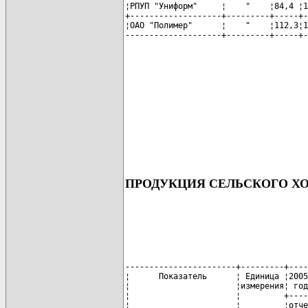
¦РПУП "Униформ"     ¦    "    ¦84,4 ¦1
+-------------------+---------+-----+-
¦ОАО "Полимер"      ¦    "    ¦112,3¦1
--------------------+---------+-----+-
ПРОДУКЦИЯ СЕЛЬСКОГО Х
-----------------------+---------+----
¦      Показатель      ¦ Единица ¦2005
¦                      ¦измерения¦ год
¦                      ¦         +----
¦                      ¦         ¦отче