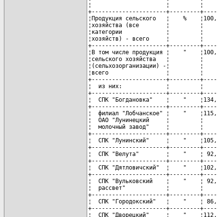
¦                      ¦         ¦    
+----------------------+---------+----
¦Продукция сельского   ¦    %    ¦100,
¦хозяйства (все        ¦         ¦    
¦категории             ¦         ¦    
¦хозяйств) - всего     ¦         ¦    
+----------------------+---------+----
¦В том числе продукция ¦    "    ¦100,
¦сельского хозяйства   ¦         ¦    
¦(сельхозорганизации) -¦         ¦    
¦всего                 ¦         ¦    
+----------------------+---------+----
¦  из них:             ¦         ¦    
+----------------------+---------+----
¦  СПК "Богдановка"    ¦    "    ¦134,
+----------------------+---------+----
¦  филиал "Лобчанское" ¦    "    ¦115,
¦  ОАО "Лунинецкий     ¦         ¦    
¦  молочный завод"     ¦         ¦    
+----------------------+---------+----
¦  СПК "Лунинский"     ¦    "    ¦105,
+----------------------+---------+----
¦  СПК "Велута"        ¦    "    ¦ 92,
+----------------------+---------+----
¦  СПК "Дятловичский"  ¦    "    ¦102,
+----------------------+---------+----
¦  СПК "Вульковский    ¦    "    ¦ 92,
¦  рассвет"            ¦         ¦    
+----------------------+---------+----
¦  СПК "Городокский"   ¦    "    ¦ 86,
+----------------------+---------+----
¦  СПК "Дворецкий"     ¦    "    ¦112,