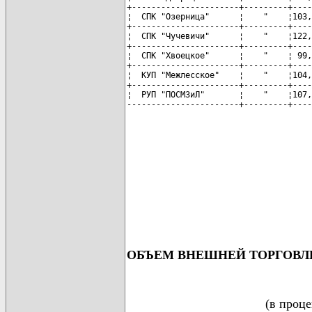
+----------------------+---------+----
¦  СПК "Озерница"      ¦    "    ¦103,
+----------------------+---------+----
¦  СПК "Чучевичи"      ¦    "    ¦122,
+----------------------+---------+----
¦  СПК "Хвоецкое"      ¦    "    ¦ 99,
+----------------------+---------+----
¦  КУП "Межлесское"    ¦    "    ¦104,
+----------------------+---------+----
¦  РУП "ПОСМЗиЛ"       ¦    "    ¦107,
-----------------------+---------+----
ОБЪЕМ ВНЕШНЕЙ ТОРГОВЛ
(в проц