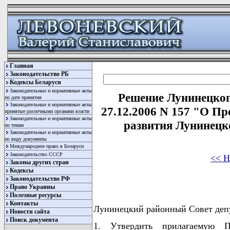
Главная
Законодательство РБ
Кодексы Беларуси
Законодательные и нормативные акты
Решение Лунинецкого
по дате принятия
Законодательные и нормативные акты
27.12.2006 N 157 "О П
принятые различными органами власти
Законодательные и нормативные акты
развития Лунинецко
по темам
Законодательные и нормативные акты
по виду документы
Международное право в Беларуси
Законодательство СССР
<< Н
Законы других стран
Кодексы
Законодательство РФ
Право Украины
Полезные ресурсы
Контакты
Лунинецкий районный Совет де
Новости сайта
Поиск документа
1. Утвердить прилагаемую Пр