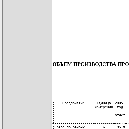
----------------+------------+-----+--
ОБЪЕМ ПРОИЗВОДСТВА П
--------------------+---------+-----T-
¦    Предприятие    ¦ Единица ¦2005 ¦ 
¦                   ¦измерения¦ год ¦ 
¦                   ¦         +-----+-
¦                   ¦         ¦отчет¦ 
¦                   ¦         ¦     ¦ 
+-------------------+---------+-----+-
¦Всего по району    ¦    %    ¦105,9¦1