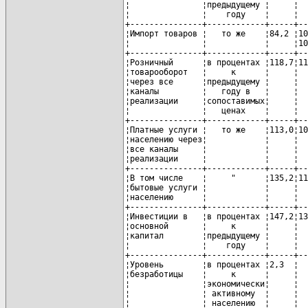
¦               ¦предыдущему ¦     ¦  
¦               ¦    году    ¦     ¦  
+---------------+------------+-----+--
¦Импорт товаров ¦   то же    ¦84,2 ¦10
¦               ¦            ¦     ¦10
+---------------+------------+-----+--
¦Розничный      ¦в процентах ¦118,7¦11
¦товарооборот   ¦     к      ¦     ¦  
¦через все      ¦предыдущему ¦     ¦  
¦каналы         ¦   году в   ¦     ¦  
¦реализации     ¦сопоставимых¦     ¦  
¦               ¦   ценах    ¦     ¦  
+---------------+------------+-----+--
¦Платные услуги ¦   то же    ¦113,0¦10
¦населению через¦            ¦     ¦  
¦все каналы     ¦            ¦     ¦  
¦реализации     ¦            ¦     ¦  
+---------------+------------+-----+--
¦В том числе    ¦     "      ¦135,2¦11
¦бытовые услуги ¦            ¦     ¦  
¦населению      ¦            ¦     ¦  
+---------------+------------+-----+--
¦Инвестиции в   ¦в процентах ¦147,2¦13
¦основной       ¦     к      ¦     ¦  
¦капитал        ¦предыдущему ¦     ¦  
¦               ¦    году    ¦     ¦  
+---------------+------------+-----+--
¦Уровень        ¦в процентах ¦2,3  ¦  
¦безработицы    ¦     к      ¦     ¦  
¦               ¦экономически¦     ¦  
¦               ¦ активному  ¦     ¦  
¦               ¦ населению  ¦     ¦  