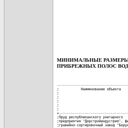
МИНИМАЛЬНЫЕ РАЗМЕРЫ 
ПРИБРЕЖНЫХ ПОЛОС ВО
------------------------------------
¦           Наименование объекта    
¦                                   
¦                                   
¦                                   
¦                                   
¦                                   
+-----------------------------------
¦Пруд республиканского унитарного   
¦предприятия "Дорстройиндустрия", фи
¦гравийно-сортировочный завод "Борун