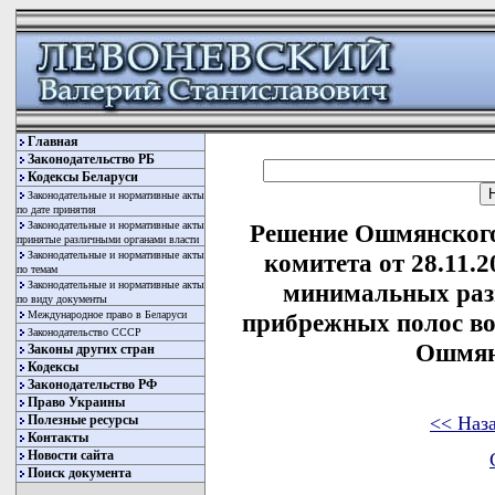
Главная
Законодательство РБ
Кодексы Беларуси
Законодательные и нормативные акты
по дате принятия
Законодательные и нормативные акты
Решение Ошмянского
принятые различными органами власти
Законодательные и нормативные акты
комитета от 28.11.
по темам
Законодательные и нормативные акты
минимальных разм
по виду документы
Международное право в Беларуси
прибрежных полос во
Законодательство СССР
Ошмян
Законы других стран
Кодексы
Законодательство РФ
Право Украины
<< Наз
Полезные ресурсы
Контакты
Новости сайта
Поиск документа