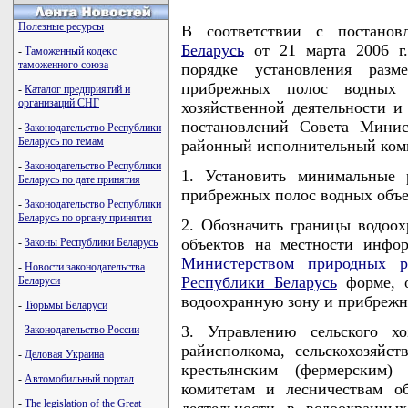
Полезные ресурсы
В соответствии с постано
Беларусь
от 21 марта 2006 г
-
Таможенный кодекс
таможенного союза
порядке установления раз
прибрежных полос водных
-
Каталог предприятий и
организаций СНГ
хозяйственной деятельности 
постановлений Совета Минис
-
Законодательство Республики
Беларусь по темам
районный исполнительный ко
-
Законодательство Республики
1. Установить минимальные 
Беларусь по дате принятия
прибрежных полос водных объе
-
Законодательство Республики
Беларусь по органу принятия
2. Обозначить границы водоо
объектов на местности инфо
-
Законы Республики Беларусь
Министерством природных 
-
Новости законодательства
Республики Беларусь
форме, о
Беларуси
водоохранную зону и прибрежн
-
Тюрьмы Беларуси
3. Управлению сельского хо
-
Законодательство России
райисполкома, сельскохозяйс
-
Деловая Украина
крестьянским (фермерским) 
-
Автомобильный портал
комитетам и лесничествам о
-
The legislation of the Great
деятельности в водоохранны