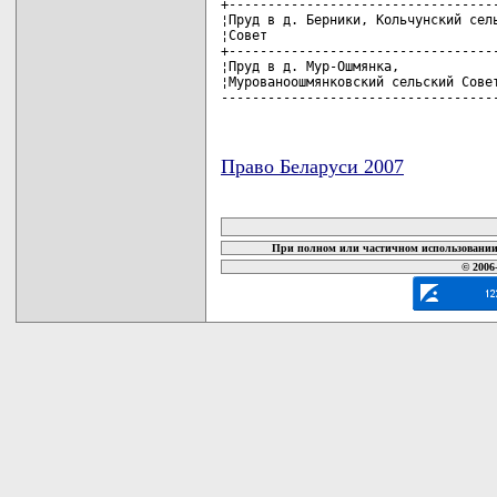
+-----------------------------------
¦Пруд в д. Берники, Кольчунский сель
¦Совет                              
+-----------------------------------
¦Пруд в д. Мур-Ошмянка,             
¦Мурованоошмянковский сельский Совет
-----------------------------------
Право Беларуси 2007
карта новых документов
При полном или частичном использовании 
© 2006