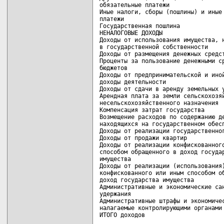
обязательные платежи                
Иные налоги, сборы (пошлины) и иные 
платежи                             
Государственная пошлина             
НЕНАЛОГОВЫЕ ДОХОДЫ                  
Доходы от использования имущества, н
в государственной собственности     
Доходы от размещения денежных средст
Проценты за пользование денежными ср
бюджетов                            
Доходы от предпринимательской и иной
доходы деятельности                 
Доходы от сдачи в аренду земельных у
Арендная плата за земли сельскохозяй
несельскохозяйственного назначения  
Компенсация затрат государства      
Возмещение расходов по содержанию де
находящихся на государственном обесп
Доходы от реализации государственног
Доходы от продажи квартир           
Доходы от реализации конфискованного
способом обращенного в доход государ
имущества                           
Доходы от реализации (использования)
конфискованного или иным способом об
доход государства имущества         
Административные и экономические сан
удержания                           
Административные штрафы и экономичес
налагаемые контролирующими органами 
ИТОГО доходов                      