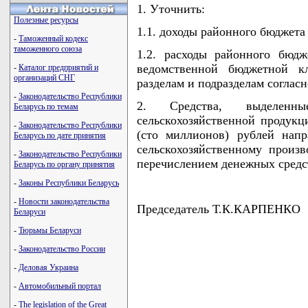
1. Уточнить:
Полезные ресурсы
1.1. доходы районного бюджета
-
Таможенный кодекс
таможенного союза
1.2. расходы районного бюд
ведомственной бюджетной к
-
Каталог предприятий и
организаций СНГ
разделам и подразделам согласн
-
Законодательство Республики
2. Средства, выделенн
Беларусь по темам
сельскохозяйственной продукц
-
Законодательство Республики
(сто миллионов) рублей нап
Беларусь по дате принятия
сельскохозяйственному произв
-
Законодательство Республики
перечислением денежных средст
Беларусь по органу принятия
-
Законы Республики Беларусь
-
Новости законодательства
Председатель Т.К.КАРПЕНКО
Беларуси
-
Тюрьмы Беларуси
-
Законодательство России
-
Деловая Украина
-
Автомобильный портал
-
The legislation of the Great