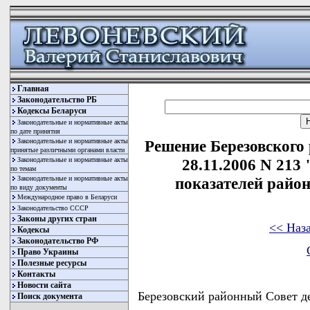
Главная
Законодательство РБ
Кодексы Беларуси
Законодательные и нормативные акты
по дате принятия
Законодательные и нормативные акты
Решение Березовского 
принятые различными органами власти
Законодательные и нормативные акты
28.11.2006 N 213
по темам
Законодательные и нормативные акты
показателей район
по виду документы
Международное право в Беларуси
Законодательство СССР
Законы других стран
<< Наз
Кодексы
Законодательство РФ
Право Украины
Полезные ресурсы
Контакты
Новости сайта
Березовский районный Совет 
Поиск документа