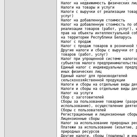
Налог на недвижимость физических лиц
Налоги на товары и услуги           
Налоги с выручки от реализации товар
услуг)                              
Налог на добавленную стоимость      
Налог на добавленную стоимость по об
реализации товаров (работ, услуг), и
прав на объекты интеллектуальной соб
на территории Республики Беларусь   
Налог с продаж                      
Налог с продаж товаров в розничной т
Другие налоги и сборы с выручки от р
товаров (работ, услуг)              
Налог при упрощенной системе налогоо
субъектов малого предпринимательства
Единый налог с индивидуальных предпр
иных физических лиц                 
Единый налог для производителей

сельскохозяйственной продукции      
Налоги и сборы на отдельные виды дея
Налоги и сборы на отдельные виды дея
Налог на услуги                     
Сбор с заготовителей                
Сборы за пользование товарами (разре
использование), осуществление деятел
Сборы с пользователей               
Регистрационные и лицензионные сборы
Лицензионные сборы                  
Налог за использование природных рес
Платежи за использование (изъятие, д
природных ресурсов                  
Другие налоги, сборы (пошлины) и ины