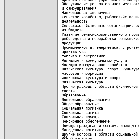
Обслуживание долгов органов местного
и самоуправления                    
Национальная экономика              
Сельское хозяйство, рыбохозяйственна
деятельность                        
Сельскохозяйственные организации, фи
из бюджета                          
Развитие сельскохозяйственного произ
рыбоводства и переработки сельскохоз
продукции                           
Промышленность, энергетика, строител
архитектура                         
топливо и энергетика                
Жилищные и коммунальные услуги      
Жилищно-коммунальное хозяйство      
Физическая культура, спорт, культура
массовой информации                 
Физическая культура и спорт         
Физическая культура                 
Прочие расходы в области физической 
спорта                              
Образование                         
Дошкольное образование              
Общее образование                   
Социальная политика                 
Социальная защита                   
Социальная помощь                   
Пенсионное обеспечение              
Помощь гражданам и семьям, имеющим д
Молодежная политика                 
Другие вопросы в области социальной 
ВСЕГО расходов                     