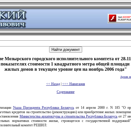
е Мозырского городского исполнительного комитета от 28.11
 показателях стоимости 1 квадратного метра общей площади
жилых домов в текущем уровне цен на ноябрь 2006 года"
Архив н
<< Назад
|
<<< Навигация
Содержание
ализации
Указа Президента Республики Беларусь
от 14 апреля 2000 г. N 185 "О пр
готных кредитов на строительство (реконструкцию) или приобретение жилых помещений
остановления
Министерства архитектуры и строительства Республики Беларусь
от 27 ию
льных нормативах стоимости жилья, строящегося с государственной поддержко
сполнительный комитет РЕШИЛ: