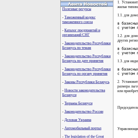
1. Установи
жилья типовы
Полезные ресурсы
1.1. для дом
-
Таможенный кодекс
таможенного союза
в базисны
с учетом 
-
Каталог предприятий и
организаций СНГ
1.2. для до
других регио
-
Законодательство Республики
Беларусь по темам
в базисны
с учетом 
-
Законодательство Республики
Беларусь по дате принятия
1.3. для инд
-
Законодательство Республики
в базисны
с учетом 
Беларусь по органу принятия
2. Установи
-
Законы Республики Беларусь
размера льго
-
Новости законодательства
или приобре
Беларуси
-
Тюрьмы Беларуси
Председате
-
Законодательство России
-
Деловая Украина
-
Автомобильный портал
Управляющ
-
The legislation of the Great