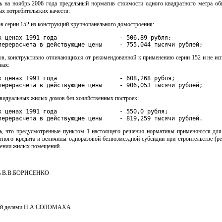
ть на ноябрь 2006 года предельный норматив стоимости одного квадратного метра о
х потребительских качеств:
ов серии 152 из конструкций крупнопанельного домостроения:
х ценах 1991 года                  - 506,89 рубля;

перерасчета в действующие цены     - 755,044 тысячи рублей;
мов, конструктивно отличающихся от рекомендованной к применению серии 152 и не ис
нах:
х ценах 1991 года                  - 608,268 рубля;

перерасчета в действующие цены     - 906,053 тысячи рублей;
ивидуальных жилых домов без хозяйственных построек:
х ценах 1991 года                  - 550,0 рубля;

перерасчета в действующие цены     - 819,259 тысячи рублей.
ть, что предусмотренные пунктом 1 настоящего решения нормативы применяются для
тного кредита и величины одноразовой безвозмездной субсидии при строительстве (р
тении жилых помещений.
ль В.В.БОРИСЕНКО
ий делами Н.А.СОЛОМАХА