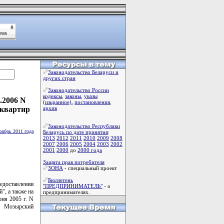
Законодательство Беларуси и
других стран
Законодательство России
кодексы
,
законы
,
указы
.2006 N
(изьранное)
,
постановления
,
 квартир
архив
Законодательство Республики
оябрь 2011 года
Беларусь по дате принятия
:
2013
2012
2011
2010
2009
2008
2007
2006
2005
2004
2003
2002
2001
2000
до
2000 года
Защита прав потребителя
ЗОНА
- специальный проект
Бюллетень
едоставлении
"ПРЕДПРИНИМАТЕЛЬ"
- о
", а также на
предпринимателях.
ня 2005 г. N
й" Мозырский