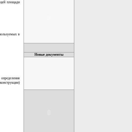
бщей площади
пользуемых в
Новые документы
 определения
еконструкции)