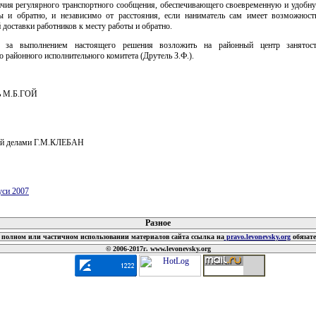
ичия регулярного транспортного сообщения, обеспечивающего своевременную и удобну
ы и обратно, и независимо от расстояния, если наниматель сам имеет возможност
 доставки работников к месту работы и обратно.
ь за выполнением настоящего решения возложить на районный центр занятост
 районного исполнительного комитета (Друтель З.Ф.).
ь М.Б.ГОЙ
й делами Г.М.КЛЕБАН
уси 2007
 документов
Разное
полном или частичном использовании материалов сайта ссылка на
pravo.levonevsky.org
обязат
© 2006-2017г. www.levonevsky.org