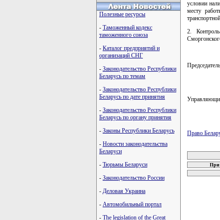
условии нал
месту работ
Полезные ресурсы
транспортной
-
Таможенный кодекс
2. Контрол
таможенного союза
Сморгонского
-
Каталог предприятий и
организаций СНГ
Председател
-
Законодательство Республики
Беларусь по темам
-
Законодательство Республики
Беларусь по дате принятия
Управляющи
-
Законодательство Республики
Беларусь по органу принятия
-
Законы Республики Беларусь
Право Белар
-
Новости законодательства
карта новых
Беларуси
-
Тюрьмы Беларуси
При 
-
Законодательство России
-
Деловая Украина
-
Автомобильный портал
-
The legislation of the Great