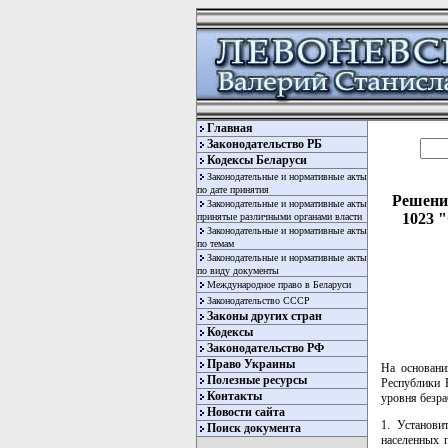
Главная
Законодательство РБ
Кодексы Беларуси
Законодательные и нормативные акты
по дате принятия
Решение
Законодательные и нормативные акты
1023 
принятые различными органами власти
Законодательные и нормативные акты
по темам
Законодательные и нормативные акты
по виду документы
Международное право в Беларуси
Законодательство СССР
Законы других стран
Кодексы
Законодательство РФ
Право Украины
На основани
Полезные ресурсы
Республики 
Контакты
уровня безр
Новости сайта
1. Установи
Поиск документа
населенных 