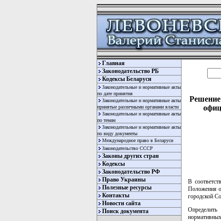
Главная
Законодательство РБ
Кодексы Беларуси
Законодательные и нормативные акты
по дате принятия
Решение 
Законодательные и нормативные акты
офиц
принятые различными органами власти
Законодательные и нормативные акты
по темам
Законодательные и нормативные акты
по виду документы
Международное право в Беларуси
Законодательство СССР
Законы других стран
Кодексы
Законодательство РФ
Право Украины
В соответст
Полезные ресурсы
Положения о
Контакты
городской С
Новости сайта
Определить
Поиск документа
нормативных 