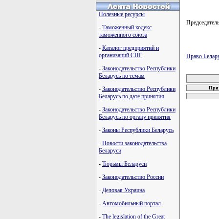
Полезные ресурсы
Председате
-
Таможенный кодекс
таможенного союза
-
Каталог предприятий и
организаций СНГ
Право Белар
-
Законодательство Республики
карта новых
Беларусь по темам
При 
-
Законодательство Республики
Беларусь по дате принятия
-
Законодательство Республики
Беларусь по органу принятия
-
Законы Республики Беларусь
-
Новости законодательства
Беларуси
-
Тюрьмы Беларуси
-
Законодательство России
-
Деловая Украина
-
Автомобильный портал
-
The legislation of the Great