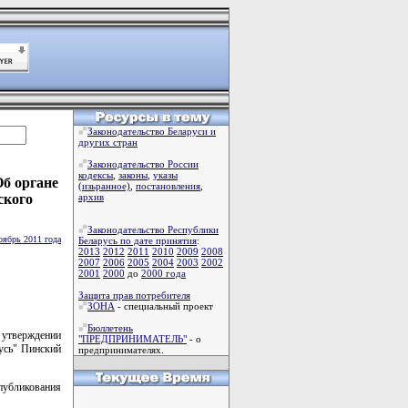
Законодательство Беларуси и
других стран
Законодательство России
кодексы
,
законы
,
указы
Об органе
(изьранное)
,
постановления
,
ского
архив
Законодательство Республики
оябрь 2011 года
Беларусь по дате принятия
:
2013
2012
2011
2010
2009
2008
2007
2006
2005
2004
2003
2002
2001
2000
до
2000 года
Защита прав потребителя
ЗОНА
- специальный проект
Бюллетень
 утверждении
"ПРЕДПРИНИМАТЕЛЬ"
- о
усь" Пинский
предпринимателях.
убликования