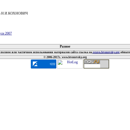
ль Н.И.КОХНОВИЧ
уси 2007
 документов
Разное
полном или частичном использовании материалов сайта ссылка на
pravo.levonevsky.org
обязат
© 2006-2017г. www.levonevsky.org