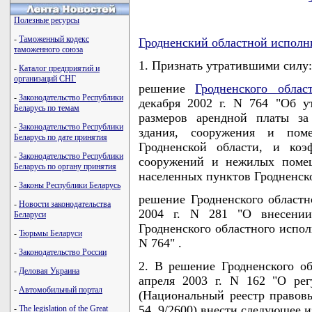
Полезные ресурсы
-
Таможенный кодекс
Гродненский областной исполн
таможенного союза
1. Признать утратившими силу:
-
Каталог предприятий и
организаций СНГ
решение
Гродненского облас
-
Законодательство Республики
декабря 2002 г. N 764 "Об 
Беларусь по темам
размеров арендной платы за
-
Законодательство Республики
здания, сооружения и поме
Беларусь по дате принятия
Гродненской области, и коэ
-
Законодательство Республики
сооружений и нежилых помещ
Беларусь по органу принятия
населенных пунктов Гродненско
-
Законы Республики Беларусь
решение Гродненского областн
-
Новости законодательства
2004 г. N 281 "О внесени
Беларуси
Гродненского областного испол
-
Тюрьмы Беларуси
N 764" .
-
Законодательство России
2. В решение Гродненского об
-
Деловая Украина
апреля 2003 г. N 162 "О ре
-
Автомобильный портал
(Национальный реестр правовы
54, 9/2600) внести следующее 
-
The legislation of the Great