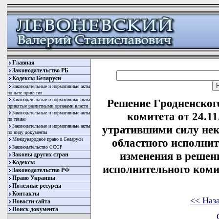
Главная
Законодательство РБ
Кодексы Беларуси
Законодательные и нормативные акты
по дате принятия
Законодательные и нормативные акты
Решение Гродненског
принятые различными органами власти
Законодательные и нормативные акты
комитета от 24.1
по темам
Законодательные и нормативные акты
утратившими силу не
по виду документы
Международное право в Беларуси
областного исполнит
Законодательство СССР
изменения в решен
Законы других стран
Кодексы
исполнительного комит
Законодательство РФ
Право Украины
Полезные ресурсы
Контакты
<< Наз
Новости сайта
Поиск документа